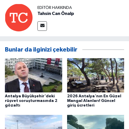
EDITÖR HAKKINDA
Tahsin Can Önalp
Bunlar da ilginizi çekebilir
Antalya Büyükşehir'deki
2026 Antalya'nın En Güzel
rüşvet soruşturmasında 2
Mangal Alanları! Güncel
gözaltı
giriş ücretleri