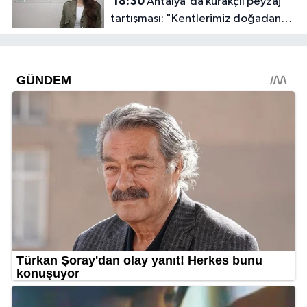
18:30
Antalya'da kurakçıl peyzaj
tartışması: "Kentlerimiz doğadan
koparılıyor"