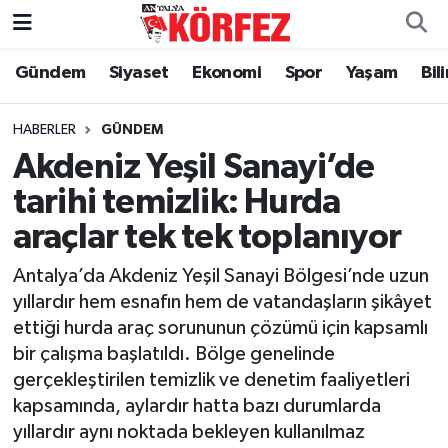
Gündem
Siyaset
Ekonomi
Spor
Yaşam
Bil
Gündem
Nöbetçi Eczaneler
Siyaset
Hava Durumu
HABERLER
GÜNDEM
Akdeniz Yeşil Sanayi’de
Yerel Yönetim
Trafik Durumu
tarihi temizlik: Hurda
araçlar tek tek toplanıyor
Ekonomi
Süper Lig Puan Durumu ve Fikstür
Antalya’da Akdeniz Yeşil Sanayi Bölgesi’nde uzun
Spor
Tüm Manşetler
yıllardır hem esnafın hem de vatandaşların şikâyet
ettiği hurda araç sorununun çözümü için kapsamlı
Yaşam
Son Dakika Haberleri
bir çalışma başlatıldı. Bölge genelinde
gerçekleştirilen temizlik ve denetim faaliyetleri
Asayiş
Haber Arşivi
kapsamında, aylardır hatta bazı durumlarda
yıllardır aynı noktada bekleyen kullanılmaz
Dünya