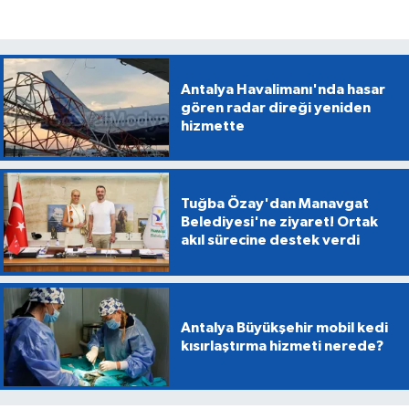
Antalya Havalimanı'nda hasar
gören radar direği yeniden
hizmette
Tuğba Özay'dan Manavgat
Belediyesi'ne ziyaret! Ortak
akıl sürecine destek verdi
Antalya Büyükşehir mobil kedi
kısırlaştırma hizmeti nerede?