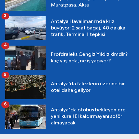
Muratpaşa, Aksu
3
Antalya Havalimanı’nda kriz
büyüyor: 2 saat bagaj, 40 dakika
trafik, Terminal 1 tepkisi
4
Profdraleks Cengiz Yıldız kimdir?
kaç yaşında, ne iş yapıyor?
5
Antalya’da falezlerin üzerine bir
otel daha geliyor
6
Antalya'da otobüs bekleyenlere
yeni kural! El kaldırmayanı şoför
almayacak