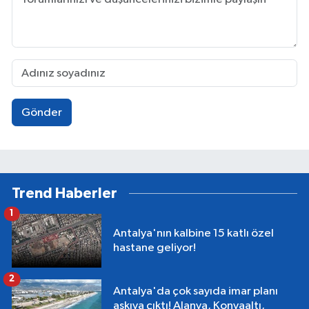
Gönder
Trend Haberler
1
Antalya'nın kalbine 15 katlı özel
hastane geliyor!
2
Antalya'da çok sayıda imar planı
askıya çıktı! Alanya, Konyaaltı,