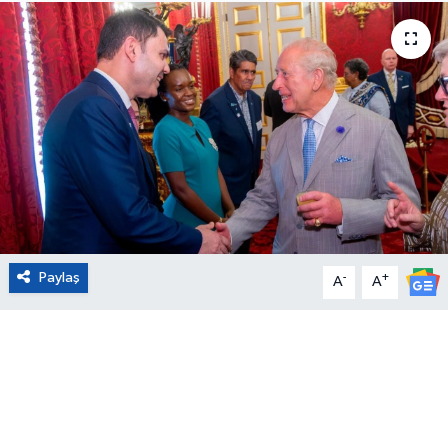
Eğitim
Sağlık
Magazin
Turizm
Çevre
Paylaş
-
+
A
A
Kültür ve Sanat
Sivil Toplum
Tarım
Bilim ve Teknoloji