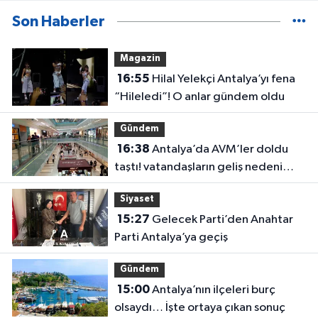
Son Haberler
Magazin
16:55
Hilal Yelekçi Antalya’yı fena
“Hileledi”! O anlar gündem oldu
Gündem
16:38
Antalya’da AVM’ler doldu
taştı! vatandaşların geliş nedeni
farklı çıktı
Siyaset
15:27
Gelecek Parti’den Anahtar
Parti Antalya’ya geçiş
Gündem
15:00
Antalya’nın ilçeleri burç
olsaydı… İşte ortaya çıkan sonuç