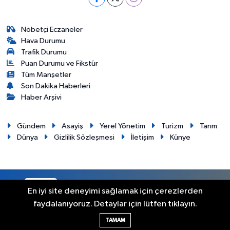
Nöbetçi Eczaneler
Hava Durumu
Trafik Durumu
Puan Durumu ve Fikstür
Tüm Manşetler
Son Dakika Haberleri
Haber Arşivi
Gündem
Asayiş
Yerel Yönetim
Turizm
Tarım
Dünya
Gizlilik Sözleşmesi
İletişim
Künye
RSS
Copyright © 2012. Her hakkı saklıdır.
En iyi site deneyimi sağlamak için çerezlerden
faydalanıyoruz. Detaylar için lütfen tıklayın.
Haber Yazılımı:
TE Bilişim
TAMAM