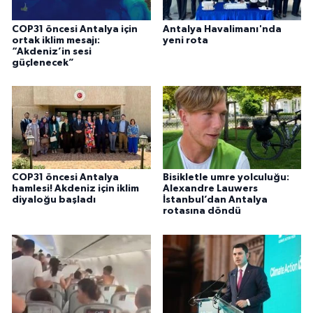
COP31 öncesi Antalya için
Antalya Havalimanı'nda
ortak iklim mesajı:
yeni rota
“Akdeniz’in sesi
güçlenecek”
COP31 öncesi Antalya
Bisikletle umre yolculuğu:
hamlesi! Akdeniz için iklim
Alexandre Lauwers
diyaloğu başladı
İstanbul’dan Antalya
rotasına döndü