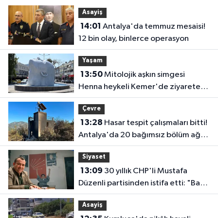
Asayiş
14:01
Antalya'da temmuz mesaisi!
12 bin olay, binlerce operasyon
Yaşam
13:50
Mitolojik aşkın simgesi
Henna heykeli Kemer'de ziyarete
açıldı
Çevre
13:28
Hasar tespit çalışmaları bitti!
Antalya'da 20 bağımsız bölüm ağır
hasar gördü
Siyaset
13:09
30 yıllık CHP'li Mustafa
Düzenli partisinden istifa etti: "Bazı
vedalar vicdandan doğar"
Asayiş