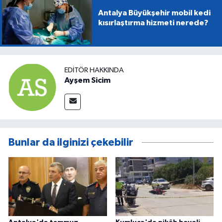
Antalya Büyükşehir mobil kedi
kısırlaştırma hizmeti nerede?
EDITÖR HAKKINDA
Ayşem Sicim
Bunlar da ilginizi çekebilir