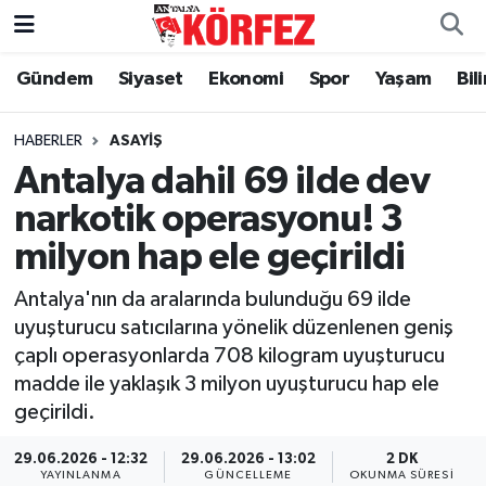
Gündem
Siyaset
Ekonomi
Spor
Yaşam
Bil
Gündem
Nöbetçi Eczaneler
Siyaset
Hava Durumu
HABERLER
ASAYIŞ
Antalya dahil 69 ilde dev
Yerel Yönetim
Trafik Durumu
narkotik operasyonu! 3
milyon hap ele geçirildi
Ekonomi
Süper Lig Puan Durumu ve Fikstür
Antalya'nın da aralarında bulunduğu 69 ilde
Spor
Tüm Manşetler
uyuşturucu satıcılarına yönelik düzenlenen geniş
çaplı operasyonlarda 708 kilogram uyuşturucu
Yaşam
Son Dakika Haberleri
madde ile yaklaşık 3 milyon uyuşturucu hap ele
geçirildi.
Asayiş
Haber Arşivi
29.06.2026 - 12:32
29.06.2026 - 13:02
2 DK
Dünya
YAYINLANMA
GÜNCELLEME
OKUNMA SÜRESI