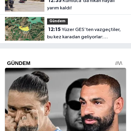
12:35
Kumluca'da nikâh hayali
yarım kaldı!
Gündem
12:15
Yüzer GES'ten vazgeçtiler,
bu kez karadan geliyorlar:
Manavgat Barajı yakınında GES
projesi