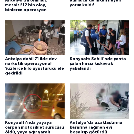
Antalya'da temmuz
Kumluca'da nikâh hayali
mesaisi! 12 bin olay,
yarım kaldı!
binlerce operasyon
Antalya dahil 71 ilde dev
Konyaaltı Sahili'nde çanta
narkotik operasyonu!
çalan hırsız kıskıvrak
Yüzlerce kilo uyuşturucu ele
yakalandı
geçirildi
Konyaaltı'nda yayaya
Antalya'da uzaklaştırma
çarpan motosiklet sürücüsü
kararına rağmen evi
öldü, yaya ağır yaralı
boşaltıp götürdü