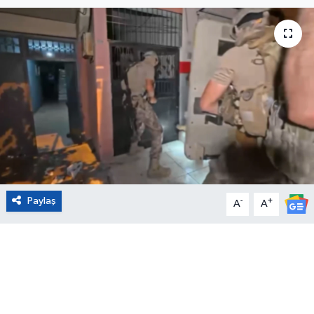
Eğitim
Sağlık
Magazin
Turizm
Çevre
Paylaş
-
+
Kültür ve Sanat
A
A
Sivil Toplum
Tarım
Bilim ve Teknoloji