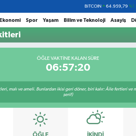
BITCOIN
64.959,79
%1.
DOLAR
47,7436
%0.
Ekonomi
Spor
Yaşam
Bilim ve Teknoloji
Asayiş
D
EURO
55,2510
%0.
itleri
STERLİN
64,4811
%0.
GRAM ALTIN
6660.55
%0.
ÖĞLE VAKTINE KALAN SÜRE
BİST100
13.779
%-
06:57:19
ri, malı ve ameli. Bunlardan ikisi geri döner, biri kalır: Âile fertleri ve 
şerif)
ÖĞLE
İKINDI