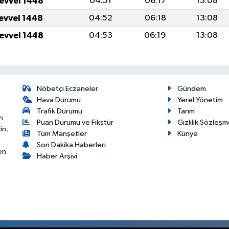
levvel 1448
04:51
06:17
13:08
levvel 1448
04:52
06:18
13:08
levvel 1448
04:53
06:19
13:08
Nöbetçi Eczaneler
Gündem
Hava Durumu
Yerel Yönetim
Trafik Durumu
Tarım
n
Puan Durumu ve Fikstür
Gizlilik Sözleşm
in.
Tüm Manşetler
Künye
Son Dakika Haberleri
en
Haber Arşivi