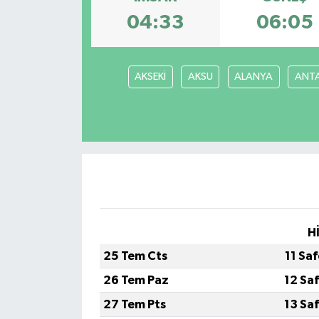
04:33
06:05
Eğitim
Sağlık
AKSEKİ
AKSU
ALANYA
ANT
Magazin
Turizm
Çevre
Kültür ve Sanat
H
Sivil Toplum
25 Tem Cts
11 Sa
Tarım
26 Tem Paz
12 Sa
27 Tem Pts
13 Sa
Bilim ve Teknoloji