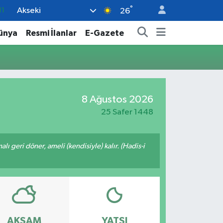
°
Akseki
11
26
18
ünya
Resmi İlanlar
E-Gazete
32
38
03
8 Ağustos 2026
14
25 Safer 1448
malı geri döner, ameli (kendisiyle) kalır. (Hadis-i
AKŞAM
YATSI