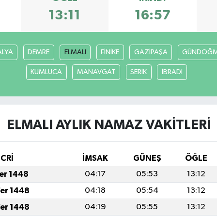
13:11
16:57
ALYA
DEMRE
ELMALI
FİNİKE
GAZİPAŞA
GÜNDOĞ
KUMLUCA
MANAVGAT
SERİK
İBRADI
ELMALI AYLIK NAMAZ VAKITLERI
İCRİ
İMSAK
GÜNEŞ
ÖĞLE
fer 1448
04:17
05:53
13:12
fer 1448
04:18
05:54
13:12
fer 1448
04:19
05:55
13:12