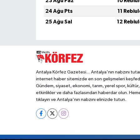
23 Ağu Paz
10 Rebiu
24 Ağu Pts
11 Rebiu
25 Ağu Sal
12 Rebiu
Antalya Körfez Gazetesi... Antalya'nın nabzını tuta
internet haber sitemizde en son gelişmeleri keşfed
Gündem, siyaset, ekonomi, tarım, yerel spor, kültür,
etkinlikler ve daha fazlasından haberdar olun. Hem
tıklayın ve Antalya'nın nabzını elinizde tutun.