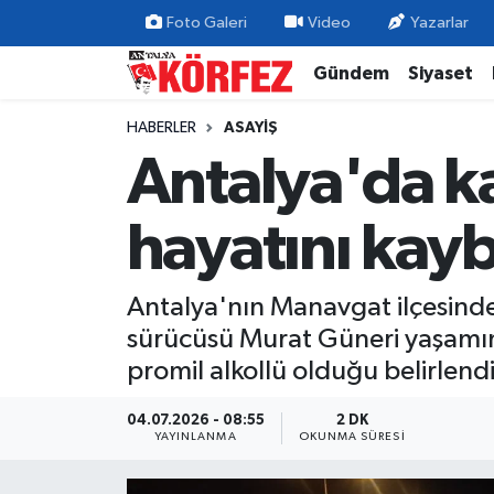
Foto Galeri
Video
Yazarlar
Gündem
Siyaset
Gündem
Nöbetçi Eczaneler
HABERLER
ASAYIŞ
Siyaset
Hava Durumu
Antalya'da 
Yerel Yönetim
Trafik Durumu
hayatını kayb
Ekonomi
Süper Lig Puan Durumu ve Fikstür
Antalya'nın Manavgat ilçesind
Spor
Tüm Manşetler
sürücüsü Murat Güneri yaşamını
Yaşam
Son Dakika Haberleri
promil alkollü olduğu belirle
Asayiş
Haber Arşivi
04.07.2026 - 08:55
2 DK
YAYINLANMA
OKUNMA SÜRESI
Dünya