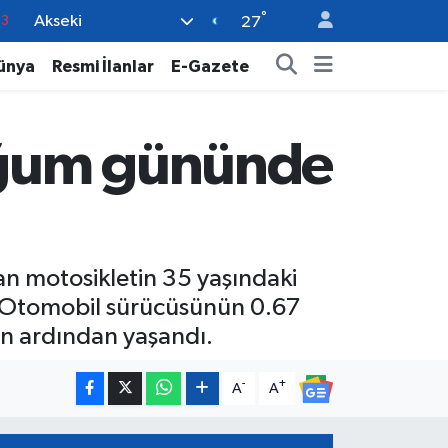
°
Akseki
0
27
08
ünya
Resmi İlanlar
E-Gazete
0
5
oğum gününde
0
63
n motosikletin 35 yaşındaki
ı. Otomobil sürücüsünün 0.67
n ardından yaşandı.
-
+
A
A