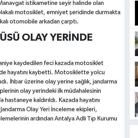
Manavgat istikametine seyir halinde olan
plakalı motosiklet, emniyet şeridinde durmakta
akalı otomobile arkadan çarptı.
ÜSÜ OLAY YERİNDE
aniye kaydedilen feci kazada motosiklet
de hayatını kaybetti. Motosiklette yolcu
ndı. İhbar üzerine olay yerine sağlık, jandarma
iplerinin olay yerindeki ilk müdahalesinin
la hastaneye kaldırıldı. Kazada hayatını
Jandarma Olay Yeri İnceleme ekipleri,
elemelerinin ardından Antalya Adli Tıp Kurumu