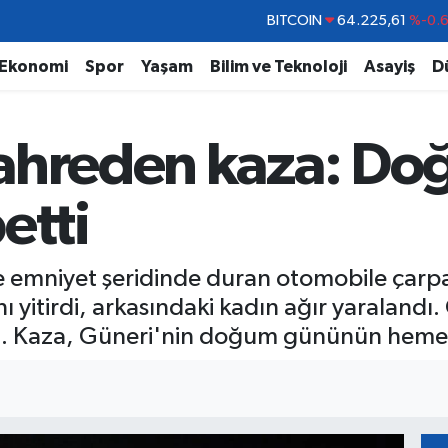
DOLAR
47,6704
%
EURO
55,0406
%-0.
Ekonomi
Spor
Yaşam
Bilim ve Teknoloji
Asayiş
D
STERLİN
64,2143
%
GRAM ALTIN
6510.40
%0.4
kahreden kaza: D
BİST100
13.799
%7
BITCOIN
64.225,61
%-0.
etti
e emniyet şeridinde duran otomobile çarpa
 yitirdi, arkasındaki kadın ağır yaraland
ndi. Kaza, Güneri'nin doğum gününün heme