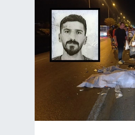
Eğitim
Sağlık
Magazin
Turizm
Çevre
Kültür ve Sanat
Sivil Toplum
Tarım
Bilim ve Teknoloji