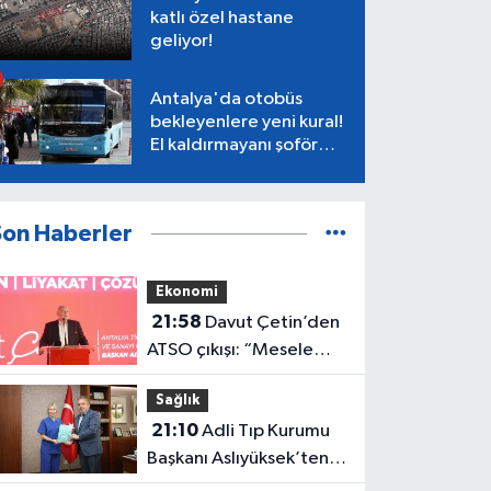
katlı özel hastane
geliyor!
Antalya'da otobüs
bekleyenlere yeni kural!
El kaldırmayanı şoför
almayacak
Son Haberler
Ekonomi
21:58
Davut Çetin’den
ATSO çıkışı: “Mesele
Antalya’nın geleceği”
Sağlık
21:10
Adli Tıp Kurumu
Başkanı Aslıyüksek’ten
Rektör Özkan'a davet