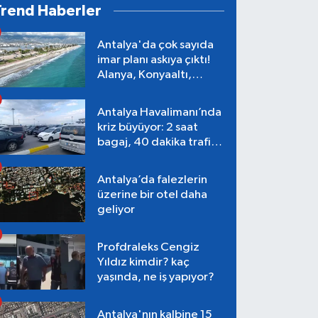
Trend Haberler
Antalya'da çok sayıda
imar planı askıya çıktı!
Alanya, Konyaaltı,
Muratpaşa, Aksu
Antalya Havalimanı’nda
kriz büyüyor: 2 saat
bagaj, 40 dakika trafik,
Terminal 1 tepkisi
Antalya’da falezlerin
üzerine bir otel daha
geliyor
Profdraleks Cengiz
Yıldız kimdir? kaç
yaşında, ne iş yapıyor?
Antalya'nın kalbine 15