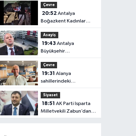
Çevre
20:52
Antalya
Boğazkent Kadınlar
Plajı’nda bırakılan çöpler
Asayiş
tepki çekti
19:43
Antalya
Büyükşehir
soruşturmasında iki isim
Çevre
hakkında yeni karar
19:31
Alanya
sahillerindeki
mikroplastik kirliliğinin
Siyaset
kaynağı açıklandı
18:51
AK Parti Isparta
Milletvekili Zabun’dan
Antalya mesajı: “Ne
dediysek o”