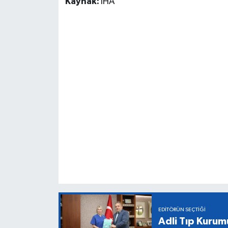
Kaynak:
İHA
EDITÖRÜN SEÇTIĞI
Adli Tıp Kurum