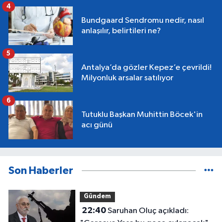
4
Bundgaard Sendromu nedir, nasıl
anlaşılır, belirtileri ne?
5
Antalya’da gözler Kepez’e çevrildi!
Milyonluk arsalar satılıyor
6
Tutuklu Başkan Muhittin Böcek'in
acı günü
Son Haberler
Gündem
22:40
Saruhan Oluç açıkladı: