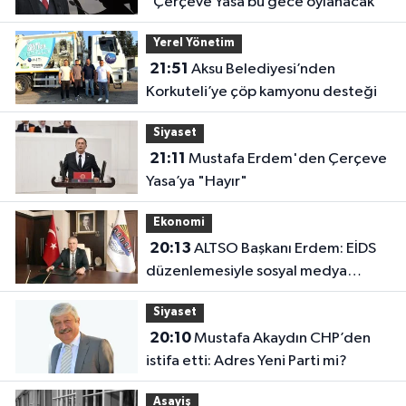
"Çerçeve Yasa bu gece oylanacak"
Yerel Yönetim
21:51
Aksu Belediyesi’nden
Korkuteli’ye çöp kamyonu desteği
Siyaset
21:11
Mustafa Erdem'den Çerçeve
Yasa’ya "Hayır"
Ekonomi
20:13
ALTSO Başkanı Erdem: EİDS
düzenlemesiyle sosyal medya
ilanları açıldı
Siyaset
20:10
Mustafa Akaydın CHP’den
istifa etti: Adres Yeni Parti mi?
Asayiş