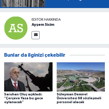
EDITÖR HAKKINDA
Ayşem Sicim
Bunlar da ilginizi çekebilir
Saruhan Oluç açıkladı:
Süleyman Demirel
"Çerçeve Yasa bu gece
Üniversitesi 68 sözleşmeli
oylanacak"
personel alacak