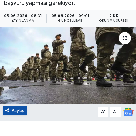
başvuru yapması gerekiyor.
Eğitim
05.06.2026 - 08:31
05.06.2026 - 09:01
2 DK
YAYINLANMA
GÜNCELLEME
OKUNMA SÜRESI
Sağlık
Magazin
Turizm
Çevre
Kültür ve Sanat
Sivil Toplum
Paylaş
-
+
A
A
Tarım
Bilim ve Teknoloji