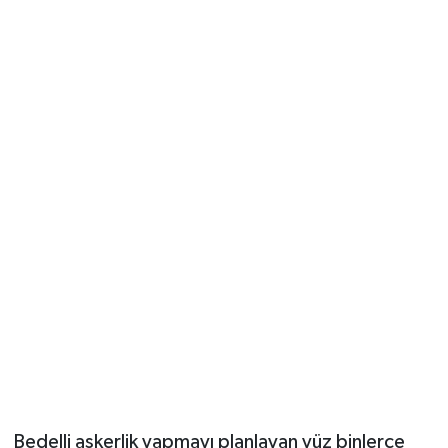
Güvenlik
Resmi İlanlar
Bedelli askerlik yapmayı planlayan yüz binlerce