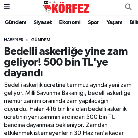
Gündem
Siyaset
Ekonomi
Spor
Yaşam
Bil
Gündem
Nöbetçi Eczaneler
Siyaset
Hava Durumu
HABERLER
GÜNDEM
Bedelli askerliğe yine zam
Yerel Yönetim
Trafik Durumu
geliyor! 500 bin TL'ye
dayandı
Ekonomi
Süper Lig Puan Durumu ve Fikstür
Bedelli askerlik ücretine temmuz ayında yeni zam
Spor
Tüm Manşetler
geliyor. Milli Savunma Bakanlığı, bedelli askerliğe
memur zammı oranında zam yapılacağını
Yaşam
Son Dakika Haberleri
duyurdu. Halen 416 bin lira olan bedelli askerlik
ücretinin yeni zammın ardından 500 bin TL
Asayiş
Haber Arşivi
bandına dayanması bekleniyor. Zamdan
etkilenmek istemeyenlerin 30 Haziran'a kadar
Dünya