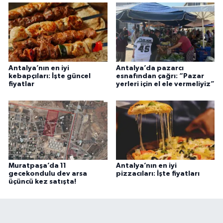
Antalya’nın en iyi
Antalya’da pazarcı
kebapçıları: İşte güncel
esnafından çağrı: “Pazar
fiyatlar
yerleri için el ele vermeliyiz”
Muratpaşa’da 11
Antalya’nın en iyi
gecekondulu dev arsa
pizzacıları: İşte fiyatları
üçüncü kez satışta!