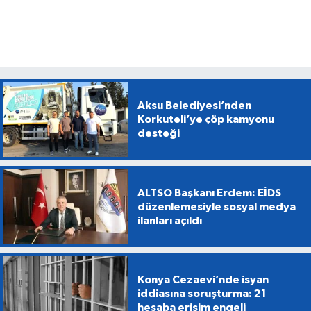
Aksu Belediyesi’nden
Korkuteli’ye çöp kamyonu
desteği
ALTSO Başkanı Erdem: EİDS
düzenlemesiyle sosyal medya
ilanları açıldı
Konya Cezaevi’nde isyan
iddiasına soruşturma: 21
hesaba erişim engeli