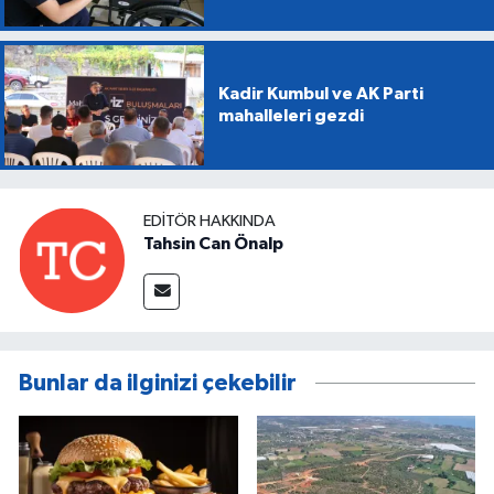
Kadir Kumbul ve AK Parti
mahalleleri gezdi
EDITÖR HAKKINDA
Tahsin Can Önalp
Bunlar da ilginizi çekebilir