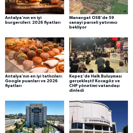
Antalya'nın en iyi
Manavgat OSB'de 59
burgercileri: 2026 fiyatları
sanayi parseli yatırımcı
bekliyor
Antalya’nın en iyi tatlıcıları:
Kepez'de Halk Buluşması
Google puanları ve 2026
gerçekleşti! Kocagöz ve
fiyatları
CHP yönetimi vatandaşı
dinledi