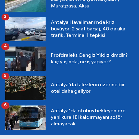
Muratpaşa, Aksu
3
Antalya Havalimanı’nda kriz
büyüyor: 2 saat bagaj, 40 dakika
trafik, Terminal 1 tepkisi
4
Profdraleks Cengiz Yıldız kimdir?
kaç yaşında, ne iş yapıyor?
5
Antalya’da falezlerin üzerine bir
otel daha geliyor
6
Antalya'da otobüs bekleyenlere
yeni kural! El kaldırmayanı şoför
almayacak