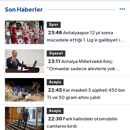
Son Haberler
Spor
23:46
Antalyaspor 12 yıl sonra
mücadele ettiği 1. Lig’e galibiyet ile
başladı
Siyaset
23:11
Antalya Milletvekili Kılıç:
"Ormanlar sadece alevlerle yok
olmuyor"
Asayiş
22:45
Kar maskeli 5 şüpheli 450 bin
TL ve 50 gram altını çaldı
Asayiş
22:30
Park halindeki otomobilin
camlarını kırdı