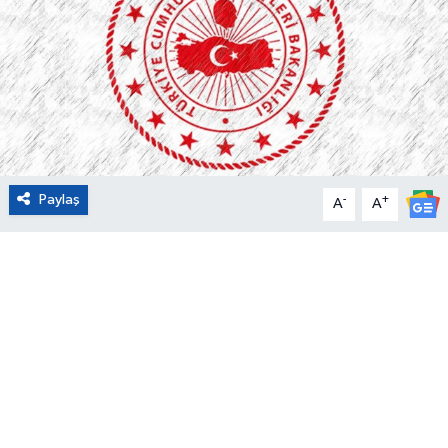
Eğitim
Sağlık
Magazin
Turizm
Paylaş
-
+
A
A
Çevre
Kültür ve Sanat
Sivil Toplum
Tarım
Bilim ve Teknoloji