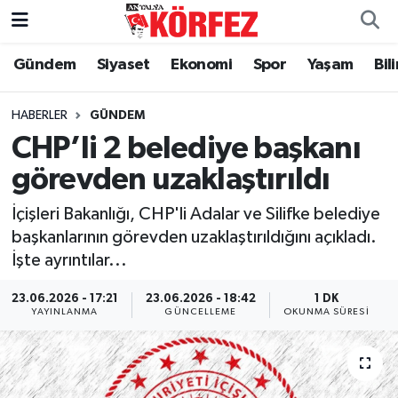
Gündem
Siyaset
Ekonomi
Spor
Yaşam
Bil
Gündem
Nöbetçi Eczaneler
Siyaset
Hava Durumu
HABERLER
GÜNDEM
CHP’li 2 belediye başkanı
Yerel Yönetim
Trafik Durumu
görevden uzaklaştırıldı
Ekonomi
Süper Lig Puan Durumu ve Fikstür
İçişleri Bakanlığı, CHP'li Adalar ve Silifke belediye
başkanlarının görevden uzaklaştırıldığını açıkladı.
Spor
Tüm Manşetler
İşte ayrıntılar...
Yaşam
Son Dakika Haberleri
23.06.2026 - 17:21
23.06.2026 - 18:42
1 DK
YAYINLANMA
GÜNCELLEME
OKUNMA SÜRESI
Asayiş
Haber Arşivi
Dünya