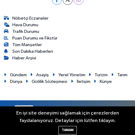
Nöbetçi Eczaneler
Hava Durumu
Trafik Durumu
Puan Durumu ve Fikstür
Tüm Manşetler
Son Dakika Haberleri
Haber Arşivi
Gündem
Asayiş
Yerel Yönetim
Turizm
Tarım
Dünya
Gizlilik Sözleşmesi
İletişim
Künye
RSS
Copyright © 2012. Her hakkı saklıdır.
En iyi site deneyimi sağlamak için çerezlerden
faydalanıyoruz. Detaylar için lütfen tıklayın.
Haber Yazılımı:
TE Bilişim
TAMAM