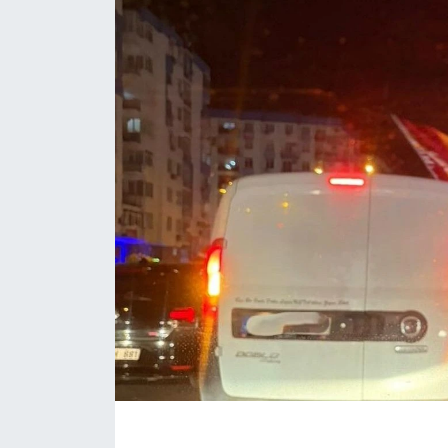
Eğitim
Sağlık
Magazin
Turizm
Çevre
Kültür ve Sanat
Sivil Toplum
Tarım
Bilim ve Teknoloji