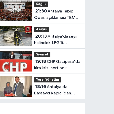
Sağlık
güçlendi
21:30
Antalya Tabip
Odası açıklaması TBMM
gündeminde
Asayiş
20:13
Antalya’da seyir
halindeki LPG’li
otomobil alev aldı: 4
Siyaset
yaralı
19:18
CHP Gazipaşa'da
kira krizi hortladı: İl
Başkanlığı mahkemeye
Yerel Yönetim
gitti
18:16
Antalya’da
Başsavcı Kapıcı’dan
şehit annesi Aysel
Belen’e anlamlı ziyaret