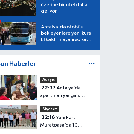
üzerine bir otel daha
geliyor
Antalya'da otobüs
bekleyenlere yeni kural!
El kaldırmayanı şoför
almayacak
Son Haberler
Asayiş
22:37
Antalya’da
apartman yangını:
Mahsur kalan aile
Siyaset
kurtarıldı
22:16
Yeni Parti
Muratpaşa’da 10
belediye meclis üyesiyle