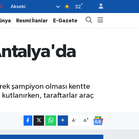
°
Akseki
17
32
01
ünya
Resmi İlanlar
E-Gazete
02
12
Antalya'da
4
76
rek şampiyon olması kentte
utlanırken, taraftarlar araç
-
+
A
A