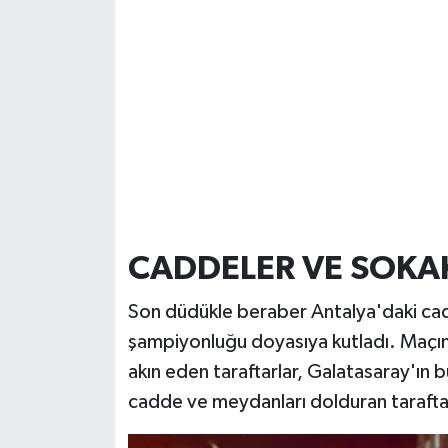
CADDELER VE SOKAK
Son düdükle beraber Antalya'daki cadde
şampiyonluğu doyasıya kutladı. Maçın
akın eden taraftarlar, Galatasaray'ın b
cadde ve meydanları dolduran taraftar