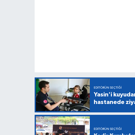
EDITÖRÜN SEÇTIĞI
Yasin'i kuyuda
hastanede ziy
EDITÖRÜN SEÇTIĞI