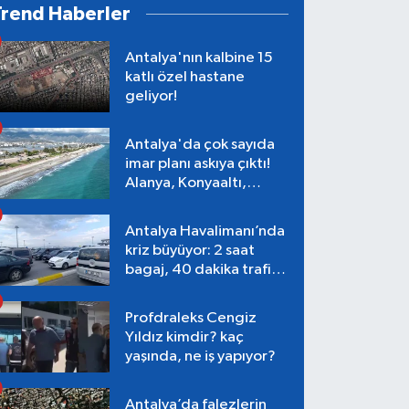
Trend Haberler
Antalya'nın kalbine 15
katlı özel hastane
geliyor!
Antalya'da çok sayıda
imar planı askıya çıktı!
Alanya, Konyaaltı,
Muratpaşa, Aksu
Antalya Havalimanı’nda
kriz büyüyor: 2 saat
bagaj, 40 dakika trafik,
Terminal 1 tepkisi
Profdraleks Cengiz
Yıldız kimdir? kaç
yaşında, ne iş yapıyor?
Antalya’da falezlerin