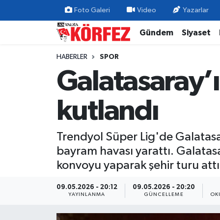
Foto Galeri
Video
Yazarlar
Gündem
Siyaset
Gündem
Nöbetçi Eczaneler
HABERLER
SPOR
Siyaset
Hava Durumu
Galatasaray’
Yerel Yönetim
Trafik Durumu
kutlandı
Ekonomi
Süper Lig Puan Durumu ve Fikstür
Trendyol Süper Lig'de Galatas
Spor
Tüm Manşetler
bayram havası yarattı. Galatas
Yaşam
Son Dakika Haberleri
konvoyu yaparak şehir turu attı
Asayiş
Haber Arşivi
09.05.2026 - 20:12
09.05.2026 - 20:20
YAYINLANMA
GÜNCELLEME
OK
Dünya