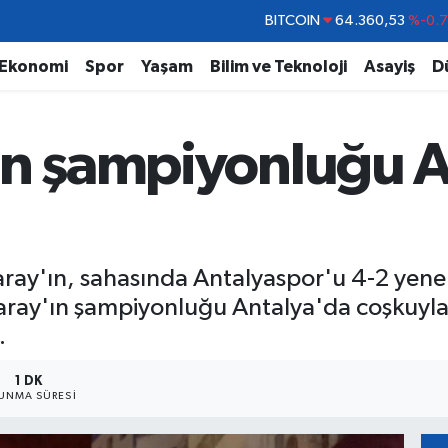
DOLAR
47,7069
%0.
EURO
55,0265
%0.
Ekonomi
Spor
Yaşam
Bilim ve Teknoloji
Asayiş
D
STERLİN
64,1897
%0.
GRAM ALTIN
6618.49
%2.
ın şampiyonluğu 
BİST100
13.887
%6
BITCOIN
64.360,53
%-0.
aray'ın, sahasında Antalyaspor'u 4-2 yene
aray'ın şampiyonluğu Antalya'da coşkuyla k
.
1 DK
UNMA SÜRESI