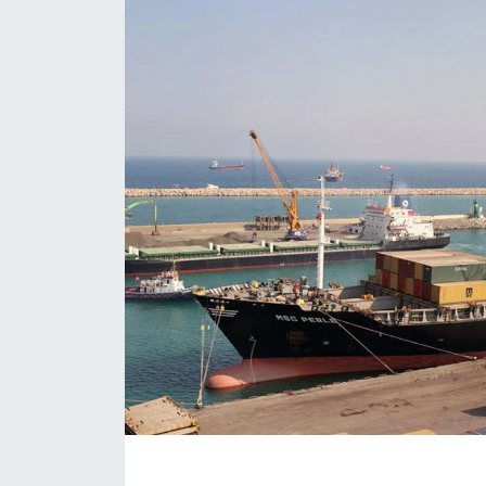
Eğitim
Sağlık
Magazin
Turizm
Çevre
Kültür ve Sanat
Sivil Toplum
Tarım
Bilim ve Teknoloji