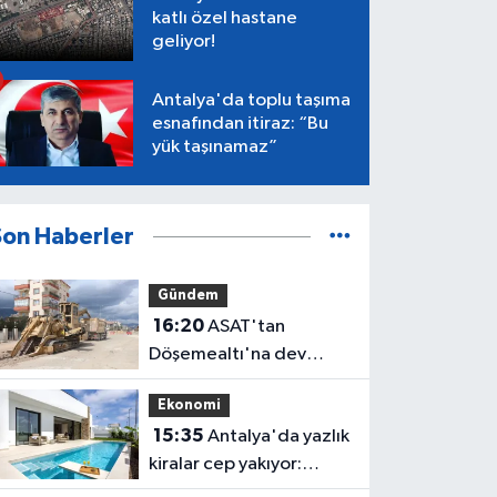
katlı özel hastane
geliyor!
Antalya'da toplu taşıma
esnafından itiraz: “Bu
yük taşınamaz”
Son Haberler
Gündem
16:20
ASAT'tan
Döşemealtı'na dev
yatırım
Ekonomi
15:35
Antalya'da yazlık
kiralar cep yakıyor:
Günlüğü 65 bin, aylığı