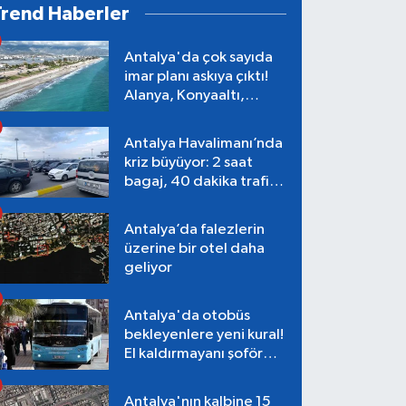
Trend Haberler
Antalya'da çok sayıda
imar planı askıya çıktı!
Alanya, Konyaaltı,
Muratpaşa, Aksu
Antalya Havalimanı’nda
kriz büyüyor: 2 saat
bagaj, 40 dakika trafik,
Terminal 1 tepkisi
Antalya’da falezlerin
üzerine bir otel daha
geliyor
Antalya'da otobüs
bekleyenlere yeni kural!
El kaldırmayanı şoför
almayacak
Antalya'nın kalbine 15