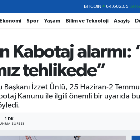
DOLAR
47,5986
%0.
EURO
55,0700
%0
Ekonomi
Spor
Yaşam
Bilim ve Teknoloji
Asayiş
D
STERLİN
64,2438
%0.
GRAM ALTIN
6513.94
%0.
n Kabotaj alarmı:
BİST100
13.768
%4
BITCOIN
64.602,05
%0.
mız tehlikede”
 Başkanı İzzet Ünlü, 25 Haziran-2 Temmuz 
aj Kanunu ile ilgili önemli bir uyarıda bu
öyledi.
1 DK
UNMA SÜRESI