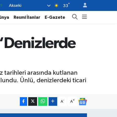
°
Akseki
06
33
.1
ünya
Resmi İlanlar
E-Gazete
21
32
 “Denizlerde
8
69
tarihleri arasında kutlanan
lundu. Ünlü, denizlerdeki ticari
-
+
A
A