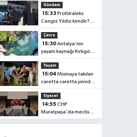
Gündem
425 bin!
15:33
Profdraleks
Cengiz Yıldız kimdir?
kaç yaşında, ne iş
Çevre
yapıyor?
15:30
Antalya'nın
yaşam kaynağı Kırkgöz
için ortak seferberlik
Yaşam
15:04
Misinaya takılan
caretta caretta yeniden
denizle buluştu!
Siyaset
14:55
CHP
Muratpaşa'da meclis
çatladı: İlk istifalar geldi