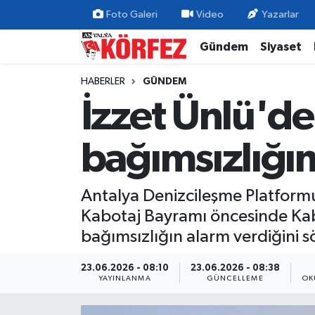
Foto Galeri
Video
Yazarlar
Gündem
Siyaset
Gündem
Nöbetçi Eczaneler
HABERLER
GÜNDEM
Siyaset
Hava Durumu
İzzet Ünlü'de
Yerel Yönetim
Trafik Durumu
bağımsızlığı
Ekonomi
Süper Lig Puan Durumu ve Fikstür
Antalya Denizcileşme Platformu
Spor
Tüm Manşetler
Kabotaj Bayramı öncesinde Kabot
Yaşam
Son Dakika Haberleri
bağımsızlığın alarm verdiğini s
Asayiş
Haber Arşivi
23.06.2026 - 08:10
23.06.2026 - 08:38
YAYINLANMA
GÜNCELLEME
OK
Dünya