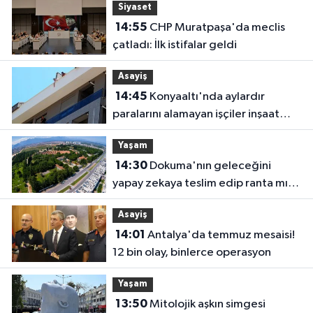
Siyaset
14:55
CHP Muratpaşa'da meclis
çatladı: İlk istifalar geldi
Asayiş
14:45
Konyaaltı'nda aylardır
paralarını alamayan işçiler inşaat
çatısına çıktı
Yaşam
14:30
Dokuma'nın geleceğini
yapay zekaya teslim edip ranta mı
açacaksınız?
Asayiş
14:01
Antalya'da temmuz mesaisi!
12 bin olay, binlerce operasyon
Yaşam
13:50
Mitolojik aşkın simgesi