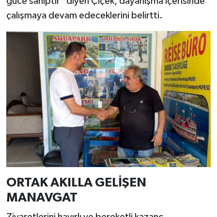
güce sahiptir" diyen Çiçek, dayanışma içerisinde
çalışmaya devam edeceklerini belirtti.
ORTAK AKILLA GELİŞEN
MANAVGAT
Ziyaretlerini hayırlı ve bereketli kazanç