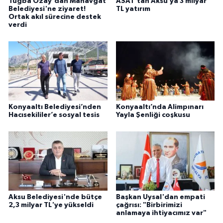
Tuğba Özay'dan Manavgat
ASAT'tan Aksu’ya 3 milyar
Belediyesi'ne ziyaret!
TL yatırım
Ortak akıl sürecine destek
verdi
Konyaaltı Belediyesi’nden
Konyaaltı’nda Alimpınarı
Hacısekililer’e sosyal tesis
Yayla Şenliği coşkusu
Aksu Belediyesi'nde bütçe
Başkan Uysal'dan empati
2,3 milyar TL'ye yükseldi
çağrısı: "Birbirimizi
anlamaya ihtiyacımız var"