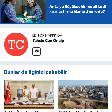
Antalya Büyükşehir mobil kedi
kısırlaştırma hizmeti nerede?
EDITÖR HAKKINDA
Tahsin Can Önalp
Bunlar da ilginizi çekebilir