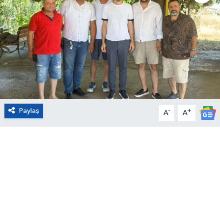
Eğitim
Sağlık
Magazin
Turizm
Paylaş
-
+
A
A
Çevre
Kültür ve Sanat
Sivil Toplum
Tarım
Bilim ve Teknoloji