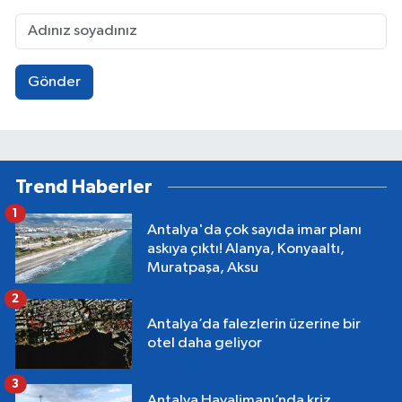
Gönder
Trend Haberler
1
Antalya'da çok sayıda imar planı
askıya çıktı! Alanya, Konyaaltı,
Muratpaşa, Aksu
2
Antalya’da falezlerin üzerine bir
otel daha geliyor
3
Antalya Havalimanı’nda kriz