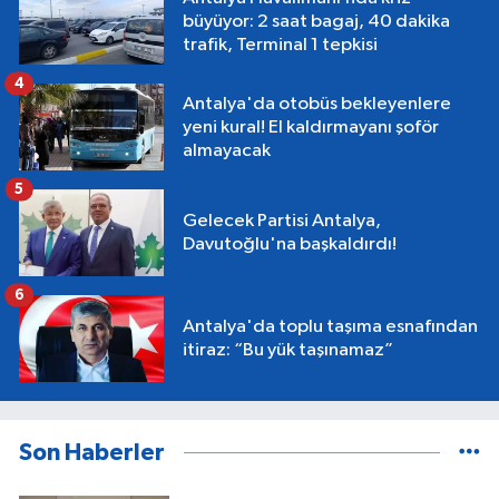
büyüyor: 2 saat bagaj, 40 dakika
trafik, Terminal 1 tepkisi
4
Antalya'da otobüs bekleyenlere
yeni kural! El kaldırmayanı şoför
almayacak
5
Gelecek Partisi Antalya,
Davutoğlu'na başkaldırdı!
6
Antalya'da toplu taşıma esnafından
itiraz: “Bu yük taşınamaz”
Son Haberler