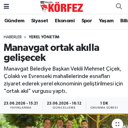
Gündem
Siyaset
Ekonomi
Spor
Yaşam
Bil
Gündem
Nöbetçi Eczaneler
Siyaset
Hava Durumu
HABERLER
YEREL YÖNETIM
Manavgat ortak akılla
Yerel Yönetim
Trafik Durumu
gelişecek
Ekonomi
Süper Lig Puan Durumu ve Fikstür
Manavgat Belediye Başkan Vekili Mehmet Çiçek,
Çolaklı ve Evrenseki mahallelerinde esnafları
Spor
Tüm Manşetler
ziyaret ederek yerel ekonominin geliştirilmesi için
"ortak akıl" vurgusu yaptı.
Yaşam
Son Dakika Haberleri
23.06.2026 - 15:21
23.06.2026 - 16:12
1 DK
YAYINLANMA
GÜNCELLEME
OKUNMA SÜRESI
Asayiş
Haber Arşivi
Dünya