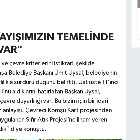
LAYIŞIMIZIN TEMELİNDE
 VAR"
çevre kriterlerini istikrarlı şekilde
aşa Belediye Başkanı Ümit Uysal, belediyenin
rlılıkla sürdürüldüğünü belirtti. Üst üste 11’inci
lünü aldıklarını hatırlatan Başkan Uysal,
evre duyarlılığı var. Bu bizim için bir idari
m anlayışı. Çevreci Komşu Kart projesinden
gulanan Sıfır Atık Projesi’ne ilham veren
rdik” diye konuştu.