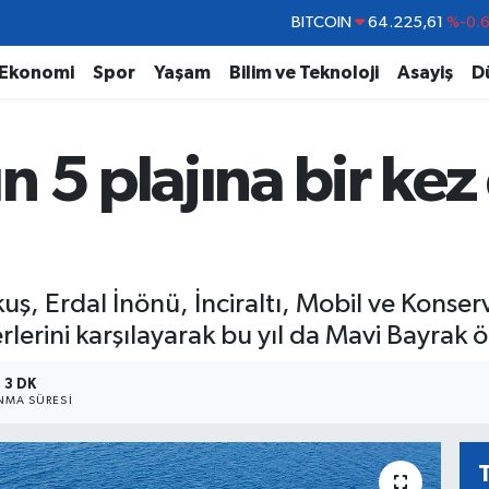
DOLAR
47,6704
%
EURO
55,0406
%-0.
Ekonomi
Spor
Yaşam
Bilim ve Teknoloji
Asayiş
D
STERLİN
64,2143
%
GRAM ALTIN
6510.40
%0.4
 5 plajına bir ke
BİST100
13.799
%7
BITCOIN
64.225,61
%-0.
, Erdal İnönü, İnciraltı, Mobil ve Konserve
rlerini karşılayarak bu yıl da Mavi Bayrak 
3 DK
MA SÜRESI