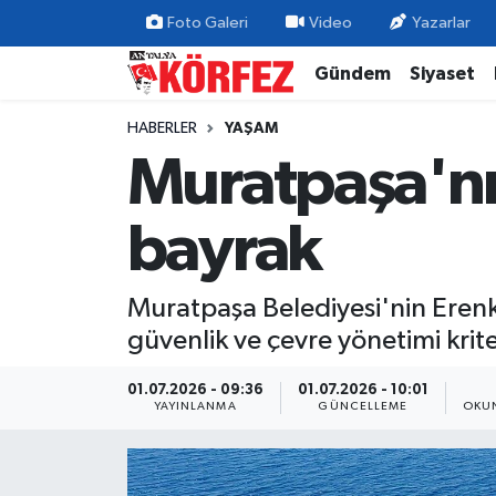
Foto Galeri
Video
Yazarlar
Gündem
Siyaset
Gündem
Nöbetçi Eczaneler
HABERLER
YAŞAM
Siyaset
Hava Durumu
Muratpaşa'nın
Yerel Yönetim
Trafik Durumu
bayrak
Ekonomi
Süper Lig Puan Durumu ve Fikstür
Muratpaşa Belediyesi'nin Erenkuş
Spor
Tüm Manşetler
güvenlik ve çevre yönetimi krite
Yaşam
Son Dakika Haberleri
01.07.2026 - 09:36
01.07.2026 - 10:01
YAYINLANMA
GÜNCELLEME
OKUN
Asayiş
Haber Arşivi
Dünya