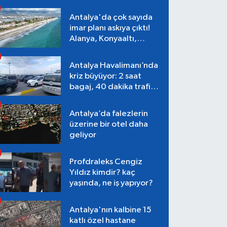
Antalya'da çok sayıda
imar planı askıya çıktı!
Alanya, Konyaaltı,
Muratpaşa, Aksu
Antalya Havalimanı’nda
kriz büyüyor: 2 saat
bagaj, 40 dakika trafik,
Terminal 1 tepkisi
Antalya’da falezlerin
üzerine bir otel daha
geliyor
Profdraleks Cengiz
Yıldız kimdir? kaç
yaşında, ne iş yapıyor?
Antalya'nın kalbine 15
katlı özel hastane