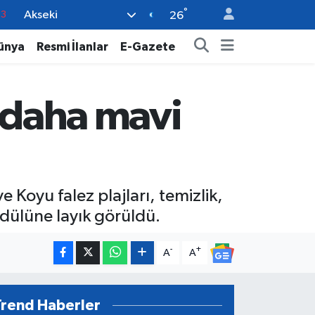
°
Akseki
0
26
08
ünya
Resmi İlanlar
E-Gazete
0
5
z daha mavi
0
63
 Koyu falez plajları, temizlik,
ödülüne layık görüldü.
-
+
A
A
Trend Haberler