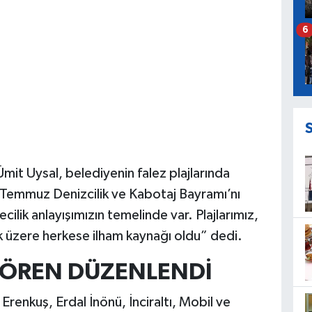
6
it Uysal, belediyenin falez plajlarında
Temmuz Denizcilik ve Kabotaj Bayramı’nı
cilik anlayışımızın temelinde var. Plajlarımız,
k üzere herkese ilham kaynağı oldu” dedi.
 TÖREN DÜZENLENDİ
 Erenkuş, Erdal İnönü, İnciraltı, Mobil ve