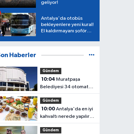
geliyor!
Antalya'da otobüs
bekleyenlere yeni kural!
El kaldırmayanı şoför
almayacak
Son Haberler
Gündem
10:04
Muratpaşa
Belediyesi 34 otomat
yerini kiraya veriyor
Gündem
10:00
Antalya'da en iyi
kahvaltı nerede yapılır?
Serpme kahvaltı fiyatları
Gündem