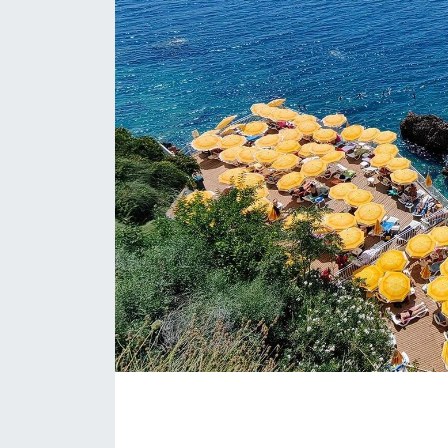
Eğitim
Sağlık
Magazin
Turizm
Çevre
Kültür ve Sanat
Sivil Toplum
Tarım
Bilim ve Teknoloji