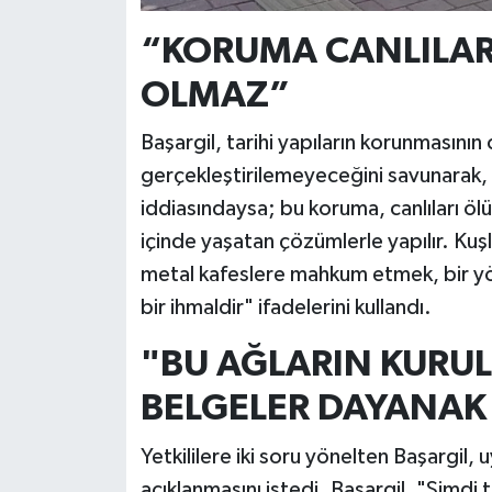
“KORUMA CANLILAR
OLMAZ”
Başargil, tarihi yapıların korunmasının 
gerçekleştirilemeyeceğini savunarak, 
iddiasındaysa; bu koruma, canlıları ö
içinde yaşatan çözümlerle yapılır. Kuşlar
metal kafeslere mahkum etmek, bir yö
bir ihmaldir" ifadelerini kullandı.
"BU AĞLARIN KURU
BELGELER DAYANAK
Yetkililere iki soru yönelten Başargil,
açıklanmasını istedi. Başargil, "Şimdi 