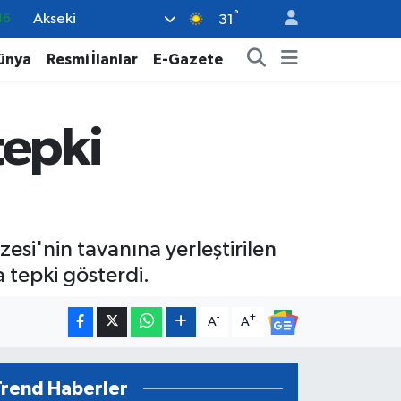
°
Akseki
06
31
02
ünya
Resmi İlanlar
E-Gazete
.2
32
tepki
48
16
si'nin tavanına yerleştirilen
tepki gösterdi.
-
+
A
A
Trend Haberler