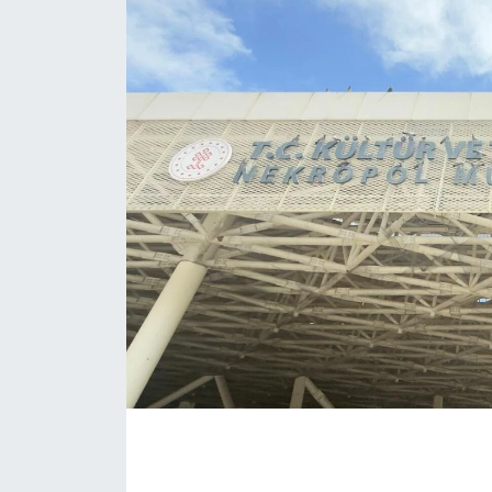
Eğitim
Sağlık
Magazin
Turizm
Çevre
Kültür ve Sanat
Sivil Toplum
Tarım
Bilim ve Teknoloji