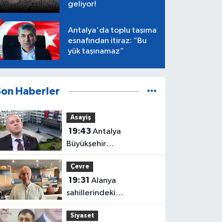
geliyor!
Antalya'da toplu taşıma
esnafından itiraz: “Bu
yük taşınamaz”
Son Haberler
Asayiş
19:43
Antalya
Büyükşehir
soruşturmasında iki isim
Çevre
hakkında yeni karar
19:31
Alanya
sahillerindeki
mikroplastik kirliliğinin
Siyaset
kaynağı açıklandı