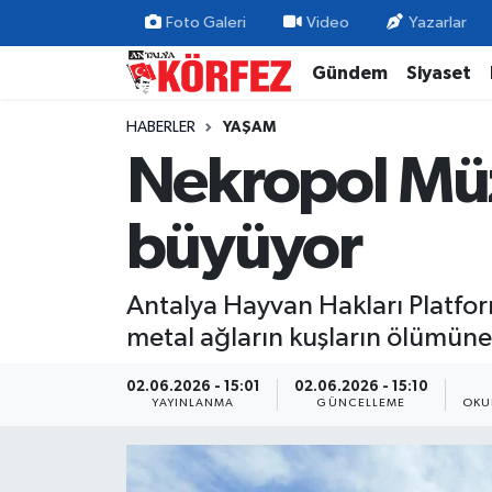
Foto Galeri
Video
Yazarlar
Gündem
Siyaset
Gündem
Nöbetçi Eczaneler
HABERLER
YAŞAM
Siyaset
Hava Durumu
Nekropol Müz
Yerel Yönetim
Trafik Durumu
büyüyor
Ekonomi
Süper Lig Puan Durumu ve Fikstür
Antalya Hayvan Hakları Platfor
Spor
Tüm Manşetler
metal ağların kuşların ölümün
Yaşam
Son Dakika Haberleri
02.06.2026 - 15:01
02.06.2026 - 15:10
YAYINLANMA
GÜNCELLEME
OKU
Asayiş
Haber Arşivi
Dünya