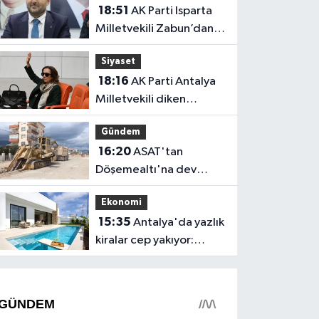
18:51
AK Parti Isparta
Milletvekili Zabun’dan
Antalya mesajı: “Ne
Siyaset
dediysek o”
18:16
AK Parti Antalya
Milletvekili diken
üstünde!
Gündem
16:20
ASAT'tan
Döşemealtı'na dev
yatırım
Ekonomi
15:35
Antalya'da yazlık
kiralar cep yakıyor:
Günlüğü 65 bin, aylığı
425 bin!