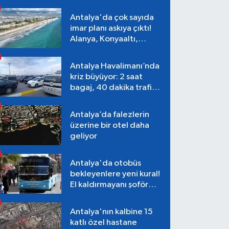
Antalya'da çok sayıda
imar planı askıya çıktı!
Alanya, Konyaaltı,
Muratpaşa, Aksu
Antalya Havalimanı’nda
kriz büyüyor: 2 saat
bagaj, 40 dakika trafik,
Terminal 1 tepkisi
Antalya’da falezlerin
üzerine bir otel daha
geliyor
Antalya'da otobüs
bekleyenlere yeni kural!
El kaldırmayanı şoför
almayacak
Antalya'nın kalbine 15
katlı özel hastane