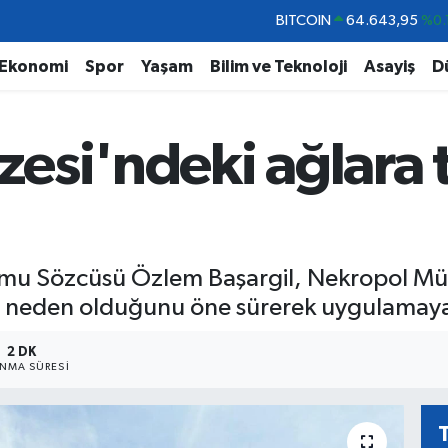
DOLAR
47,6006
%0.
EURO
55,0250
%0.
Ekonomi
Spor
Yaşam
Bilim ve Teknoloji
Asayiş
D
STERLİN
64,2398
%0
GRAM ALTIN
6513.94
%0.
esi'ndeki ağlara 
BİST100
13.768
%
BITCOIN
64.643,95
%0.
mu Sözcüsü Özlem Başargil, Nekropol Müze
e neden olduğunu öne sürerek uygulamaya 
2 DK
NMA SÜRESI