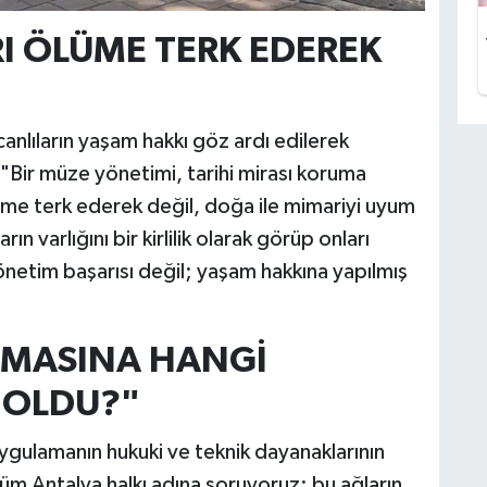
I ÖLÜME TERK EDEREK
canlıların yaşam hakkı göz ardı edilerek
"Bir müze yönetimi, tarihi mirası koruma
lüme terk ederek değil, doğa ile mimariyi uyum
ın varlığını bir kirlilik olarak görüp onları
netim başarısı değil; yaşam hakkına yapılmış
LMASINA HANGİ
 OLDU?"
 uygulamanın hukuki ve teknik dayanaklarının
tüm Antalya halkı adına soruyoruz; bu ağların