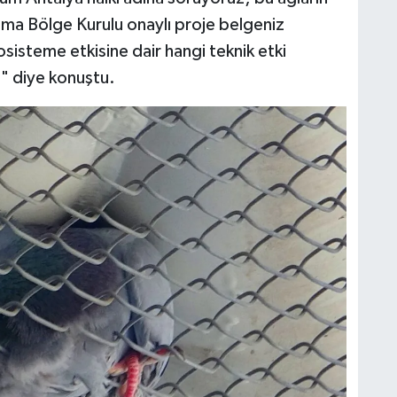
ruma Bölge Kurulu onaylı proje belgeniz
isteme etkisine dair hangi teknik etki
" diye konuştu.