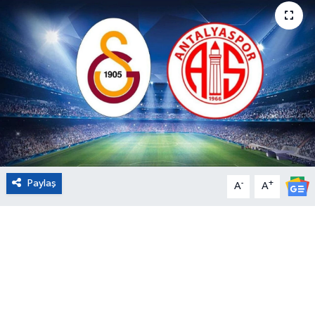
Eğitim
Sağlık
Magazin
Turizm
Çevre
Paylaş
-
+
A
A
Kültür ve Sanat
Sivil Toplum
Tarım
Bilim ve Teknoloji