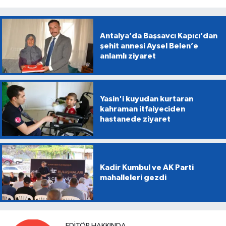
Antalya’da Başsavcı Kapıcı’dan
şehit annesi Aysel Belen’e
anlamlı ziyaret
Yasin'i kuyudan kurtaran
kahraman itfaiyeciden
hastanede ziyaret
Kadir Kumbul ve AK Parti
mahalleleri gezdi
EDITÖR HAKKINDA