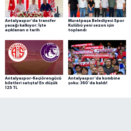
Antalyaspor’da transfer
Muratpaşa Belediyesi Spor
yasağı kalkıyor: İşte
Kulübü yeni sezon için
açıklanan o tarih
toplandı
Antalyaspor-Keçiörengücü
Antalyaspor'da kombine
biletleri satışta! En düşük
şoku: 360'da kaldı!
125 TL