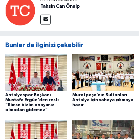
Tahsin Can Önalp
Bunlar da ilginizi çekebilir
Antalyaspor Başkanı
Muratpaşa’nın Sultanları
Mustafa Ergün'den rest:
Antalya için sahaya çıkmaya
“Kimse bizim onayımız
hazır
olmadan gidemez”