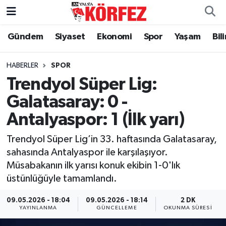
Gündem
Siyaset
Ekonomi
Spor
Yaşam
Bil
Gündem
Nöbetçi Eczaneler
Siyaset
Hava Durumu
HABERLER
SPOR
Trendyol Süper Lig:
Yerel Yönetim
Trafik Durumu
Galatasaray: 0 -
Antalyaspor: 1 (İlk yarı)
Ekonomi
Süper Lig Puan Durumu ve Fikstür
Trendyol Süper Lig’in 33. haftasında Galatasaray,
Spor
Tüm Manşetler
sahasında Antalyaspor ile karşılaşıyor.
Müsabakanın ilk yarısı konuk ekibin 1-0'lık
Yaşam
Son Dakika Haberleri
üstünlüğüyle tamamlandı.
Asayiş
Haber Arşivi
09.05.2026 - 18:04
09.05.2026 - 18:14
2 DK
YAYINLANMA
GÜNCELLEME
OKUNMA SÜRESI
Dünya