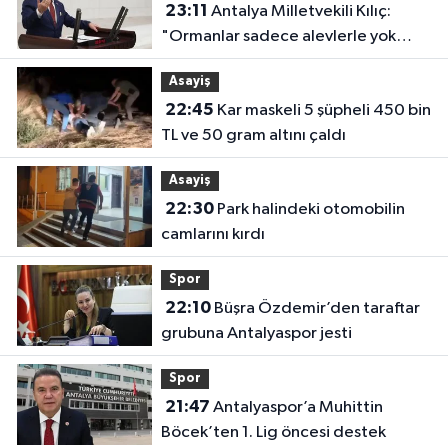
23:11
Antalya Milletvekili Kılıç:
"Ormanlar sadece alevlerle yok
olmuyor"
Asayiş
22:45
Kar maskeli 5 şüpheli 450 bin
TL ve 50 gram altını çaldı
Asayiş
22:30
Park halindeki otomobilin
camlarını kırdı
Spor
22:10
Büşra Özdemir’den taraftar
grubuna Antalyaspor jesti
Spor
21:47
Antalyaspor’a Muhittin
Böcek’ten 1. Lig öncesi destek