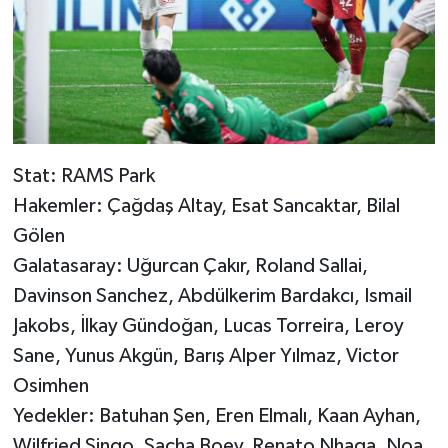
Stat: RAMS Park
Hakemler: Çağdaş Altay, Esat Sancaktar, Bilal
Gölen
Galatasaray: Uğurcan Çakır, Roland Sallai,
Davinson Sanchez, Abdülkerim Bardakcı, Ismail
Jakobs, İlkay Gündoğan, Lucas Torreira, Leroy
Sane, Yunus Akgün, Barış Alper Yılmaz, Victor
Osimhen
Yedekler: Batuhan Şen, Eren Elmalı, Kaan Ayhan,
Wilfried Singo, Sacha Boey, Renato Nhaga, Noa