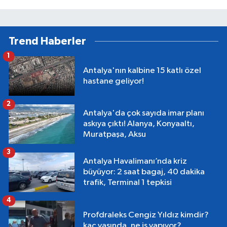
Trend Haberler
1
Antalya'nın kalbine 15 katlı özel
hastane geliyor!
2
Antalya'da çok sayıda imar planı
askıya çıktı! Alanya, Konyaaltı,
Muratpaşa, Aksu
3
Antalya Havalimanı’nda kriz
büyüyor: 2 saat bagaj, 40 dakika
trafik, Terminal 1 tepkisi
4
Profdraleks Cengiz Yıldız kimdir?
kaç yaşında, ne iş yapıyor?