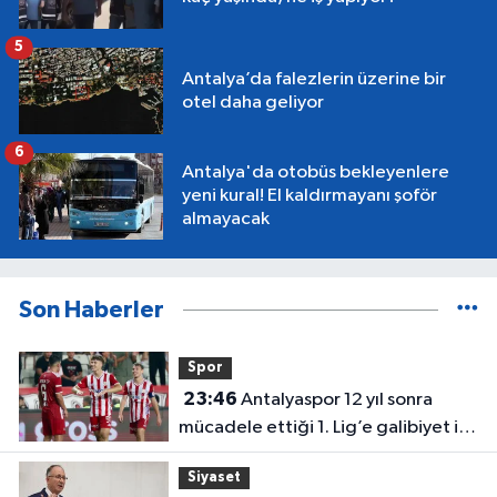
5
Antalya’da falezlerin üzerine bir
otel daha geliyor
6
Antalya'da otobüs bekleyenlere
yeni kural! El kaldırmayanı şoför
almayacak
Son Haberler
Spor
23:46
Antalyaspor 12 yıl sonra
mücadele ettiği 1. Lig’e galibiyet ile
başladı
Siyaset