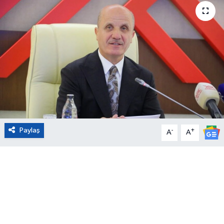
Eğitim
Sağlık
Magazin
Turizm
Çevre
Paylaş
-
+
A
A
Kültür ve Sanat
Sivil Toplum
Tarım
Bilim ve Teknoloji