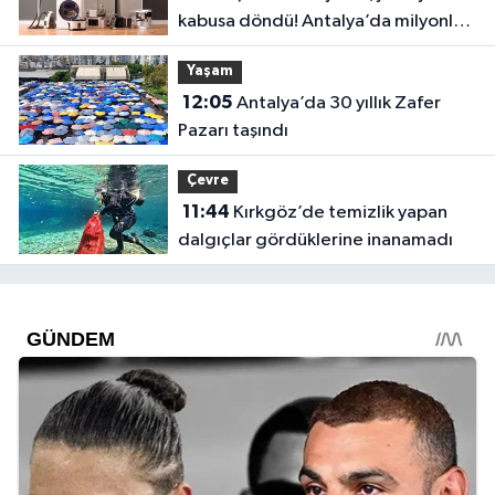
kabusa döndü! Antalya’da milyonluk
dolandırıcılık iddiası
Yaşam
12:05
Antalya’da 30 yıllık Zafer
Pazarı taşındı
Çevre
11:44
Kırkgöz’de temizlik yapan
dalgıçlar gördüklerine inanamadı