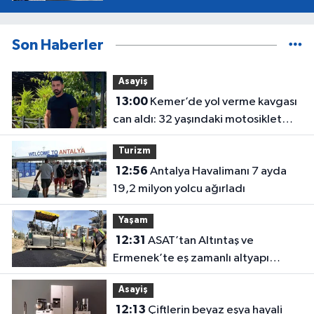
Son Haberler
Asayiş
13:00
Kemer’de yol verme kavgası
can aldı: 32 yaşındaki motosiklet
tamircisi öldü
Turizm
12:56
Antalya Havalimanı 7 ayda
19,2 milyon yolcu ağırladı
Yaşam
12:31
ASAT’tan Altıntaş ve
Ermenek’te eş zamanlı altyapı
seferberliği
Asayiş
12:13
Çiftlerin beyaz eşya hayali