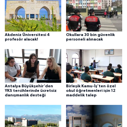
Akdeniz Üniversitesi 4
Okullara 30 bin güvenlik
profesör alacak!
personeli alınacak
Antalya Büyükşehir'den
Birleşik Kamu-İş’ten özel
YKS tercihlerinde ücretsiz
okul öğretmenleri için 12
danışmanlık desteği
maddelik talep