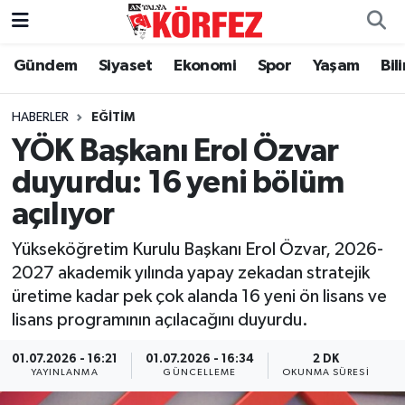
Gündem
Siyaset
Ekonomi
Spor
Yaşam
Bil
Gündem
Nöbetçi Eczaneler
Siyaset
Hava Durumu
HABERLER
EĞITIM
YÖK Başkanı Erol Özvar
Yerel Yönetim
Trafik Durumu
duyurdu: 16 yeni bölüm
açılıyor
Ekonomi
Süper Lig Puan Durumu ve Fikstür
Yükseköğretim Kurulu Başkanı Erol Özvar, 2026-
Spor
Tüm Manşetler
2027 akademik yılında yapay zekadan stratejik
üretime kadar pek çok alanda 16 yeni ön lisans ve
Yaşam
Son Dakika Haberleri
lisans programının açılacağını duyurdu.
Asayiş
Haber Arşivi
01.07.2026 - 16:21
01.07.2026 - 16:34
2 DK
YAYINLANMA
GÜNCELLEME
OKUNMA SÜRESI
Dünya