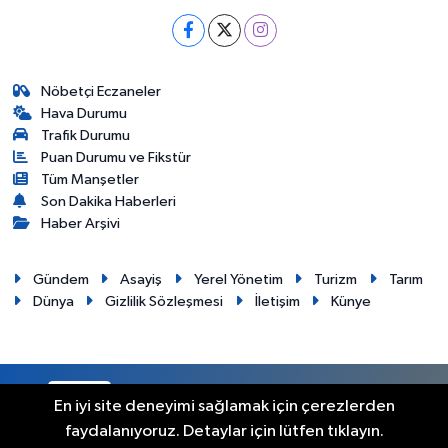
Nöbetçi Eczaneler
Hava Durumu
Trafik Durumu
Puan Durumu ve Fikstür
Tüm Manşetler
Son Dakika Haberleri
Haber Arşivi
Gündem
Asayiş
Yerel Yönetim
Turizm
Tarım
Dünya
Gizlilik Sözleşmesi
İletişim
Künye
RSS
Copyright © 2012. Her hakkı saklıdır.
En iyi site deneyimi sağlamak için çerezlerden
faydalanıyoruz. Detaylar için lütfen tıklayın.