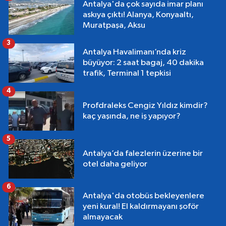
Antalya'da çok sayıda imar planı
askıya çıktı! Alanya, Konyaaltı,
Muratpaşa, Aksu
3
Antalya Havalimanı’nda kriz
büyüyor: 2 saat bagaj, 40 dakika
trafik, Terminal 1 tepkisi
4
Profdraleks Cengiz Yıldız kimdir?
kaç yaşında, ne iş yapıyor?
5
Antalya’da falezlerin üzerine bir
otel daha geliyor
6
Antalya'da otobüs bekleyenlere
yeni kural! El kaldırmayanı şoför
almayacak