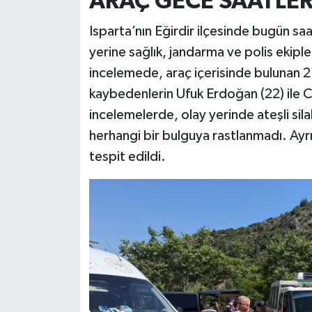
ARAÇ GECE SAATLER
Isparta’nın Eğirdir ilçesinde bugün saa
yerine sağlık, jandarma ve polis ekipler
incelemede, araç içerisinde bulunan 2 k
kaybedenlerin Ufuk Erdoğan (22) ile C
incelemelerde, olay yerinde ateşli silah 
herhangi bir bulguya rastlanmadı. Ayrı
tespit edildi.