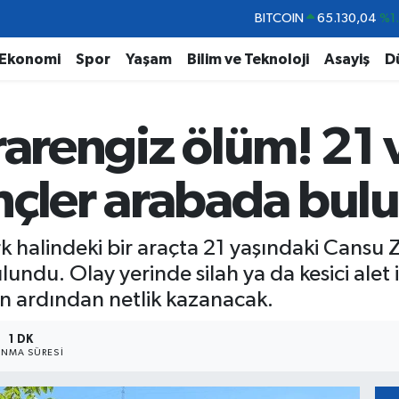
DOLAR
47,7106
%0.
EURO
55,1652
%0.
Ekonomi
Spor
Yaşam
Bilim ve Teknoloji
Asayiş
D
STERLİN
64,4046
%0.
GRAM ALTIN
6618.49
%2.
rarengiz ölüm! 21 
BİST100
13.773
%-
BITCOIN
65.130,04
%1
nçler arabada bul
rk halindeki bir araçta 21 yaşındaki Cansu 
undu. Olay yerinde silah ya da kesici alet
n ardından netlik kazanacak.
1 DK
NMA SÜRESI