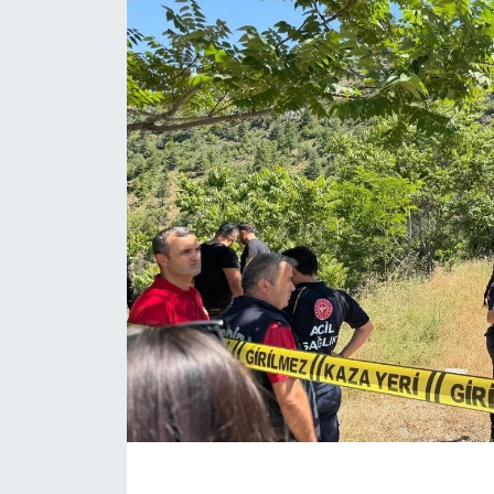
Eğitim
Sağlık
Magazin
Turizm
Çevre
Kültür ve Sanat
Sivil Toplum
Tarım
Bilim ve Teknoloji