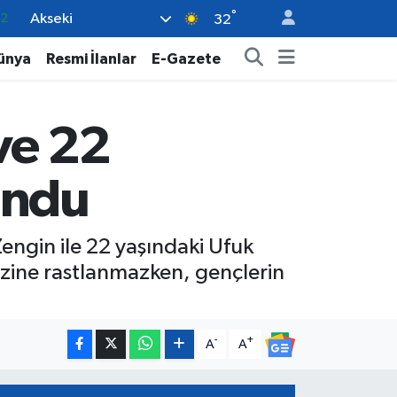
°
Akseki
17
32
27
ünya
Resmi İlanlar
E-Gazete
35
12
ve 22
19
.2
undu
Zengin ile 22 yaşındaki Ufuk
 izine rastlanmazken, gençlerin
-
+
A
A