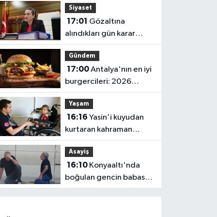
Siyaset
Belen’e anlamlı ziyaret
17:01
Gözaltına
alındıkları gün karar
verilmiş! Büşra
Gündem
Özdemir'in oluru ortaya
17:00
Antalya'nın en iyi
çıktı
burgercileri: 2026
fiyatları
Yaşam
16:16
Yasin'i kuyudan
kurtaran kahraman
itfaiyeciden hastanede
Asayiş
ziyaret
16:10
Konyaaltı'nda
boğulan gencin babası:
"Ciğerimi yaktın
babam"