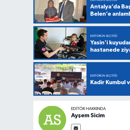
Antalya’da Baş
Belen’e anlaml
EDITÖRÜN SEÇTIĞI
Yasin'i kuyuda
hastanede ziy
EDITÖRÜN SEÇTIĞI
Kadir Kumbul v
EDITÖR HAKKINDA
Ayşem Sicim