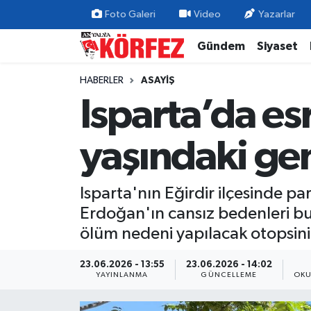
Foto Galeri
Video
Yazarlar
Gündem
Siyaset
Gündem
Nöbetçi Eczaneler
HABERLER
ASAYIŞ
Siyaset
Hava Durumu
Isparta’da es
Yerel Yönetim
Trafik Durumu
yaşındaki ge
Ekonomi
Süper Lig Puan Durumu ve Fikstür
Isparta'nın Eğirdir ilçesinde pa
Spor
Tüm Manşetler
Erdoğan'ın cansız bedenleri bul
Yaşam
Son Dakika Haberleri
ölüm nedeni yapılacak otopsini
Asayiş
Haber Arşivi
23.06.2026 - 13:55
23.06.2026 - 14:02
YAYINLANMA
GÜNCELLEME
OKU
Dünya