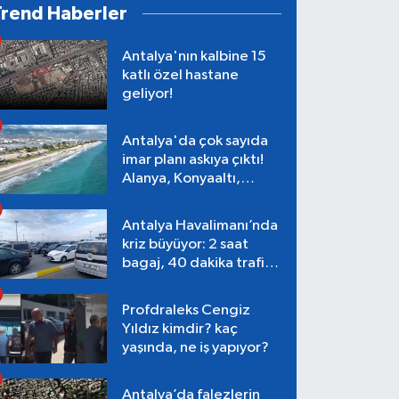
Trend Haberler
Antalya'nın kalbine 15
katlı özel hastane
geliyor!
Antalya'da çok sayıda
imar planı askıya çıktı!
Alanya, Konyaaltı,
Muratpaşa, Aksu
Antalya Havalimanı’nda
kriz büyüyor: 2 saat
bagaj, 40 dakika trafik,
Terminal 1 tepkisi
Profdraleks Cengiz
Yıldız kimdir? kaç
yaşında, ne iş yapıyor?
Antalya’da falezlerin