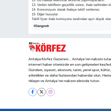
12- Bu ihalede elektronik eksiltme yapılmayacaktır.
13- Verilen tekliflerin geçerlilik süresi, ihale tarihinde
14- Konsorsiyum olarak ihaleye teklif verilemez.
15- Diğer hususlar:
Teklif fiyatı ihale komisyonu tarafından aşırı düşük ola
#ilangovtr
Antalya Körfez Gazetesi... Antalya'nın nabzını tuta
internet haber sitemizde en son gelişmeleri keşfed
Gündem, siyaset, ekonomi, tarım, yerel spor, kültür,
etkinlikler ve daha fazlasından haberdar olun. Hem
tıklayın ve Antalya'nın nabzını elinizde tutun.