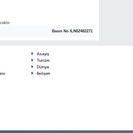
cektir.
Basın No ILN02482271
Asayiş
Turizm
Dünya
esi
İletişim