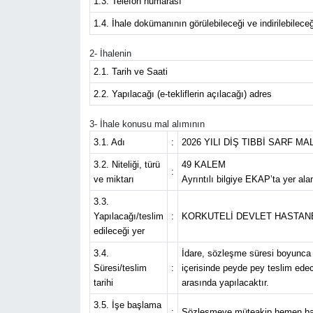
1.3. Telefon numarası
1.4. İhale dokümanının görülebileceği ve indirilebileceğ
Eğitim
2- İhalenin
Sağlık
2.1. Tarih ve Saati
2.2. Yapılacağı (e-tekliflerin açılacağı) adres
Magazin
3- İhale konusu mal alımının
Turizm
3.1. Adı
:
2026 YILI DİŞ TIBBİ SARF MA
3.2. Niteliği, türü
49 KALEM
Çevre
:
ve miktarı
Ayrıntılı bilgiye EKAP’ta yer ala
3.3.
Kültür ve Sanat
Yapılacağı/teslim
:
KORKUTELİ DEVLET HASTANE
edileceği yer
Sivil Toplum
3.4.
İdare, sözleşme süresi boyunca m
Süresi/teslim
:
içerisinde peyde pey teslim edec
Tarım
tarihi
arasında yapılacaktır.
3.5. İşe başlama
Bilim ve Teknoloji
:
Sözleşmeye müteakip hemen ba