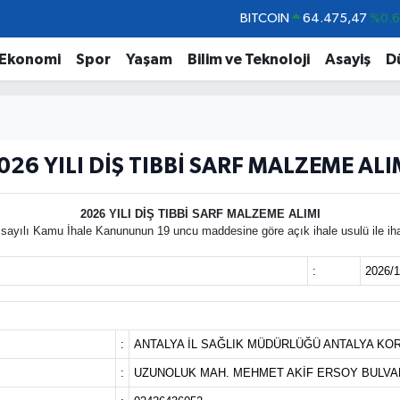
BITCOIN
64.475,47
%0.
DOLAR
47,5971
%0.
Ekonomi
Spor
Yaşam
Bilim ve Teknoloji
Asayiş
D
EURO
55,1336
%0.
STERLİN
64,2534
%0.
GRAM ALTIN
6527.85
%0.5
026 YILI DİŞ TIBBİ SARF MALZEME ALI
BİST100
13.703
%
2026 YILI DİŞ TIBBİ SARF MALZEME ALIMI
lı Kamu İhale Kanununun 19 uncu maddesine göre açık ihale usulü ile ihale
:
2026/
:
ANTALYA İL SAĞLIK MÜDÜRLÜĞÜ ANTALYA KO
:
UZUNOLUK MAH. MEHMET AKİF ERSOY BULVAR