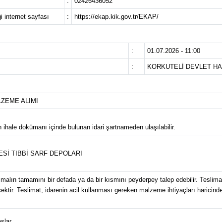
:
02426436052
i internet sayfası
:
https://ekap.kik.gov.tr/EKAP/
:
01.07.2026 - 11:00
:
KORKUTELİ DEVLET HA
LZEME ALIMI
n ihale dokümanı içinde bulunan idari şartnameden ulaşılabilir.
Sİ TIBBİ SARF DEPOLARI
alın tamamını bir defada ya da bir kısmını peyderpey talep edebilir. Teslimat 
ektir. Teslimat, idarenin acil kullanması gereken malzeme ihtiyaçları haricinde
şlar