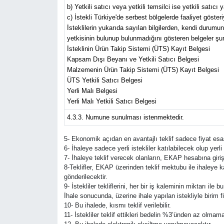
b) Yetkili satıcı veya yetkili temsilci ise yetkili satıcı
c) İstekli Türkiye'de serbest bölgelerde faaliyet göster
İsteklilerin yukarıda sayılan bilgilerden, kendi durumuna
yetkisinin bulunup bulunmadığını gösteren belgeler şun
İsteklinin Ürün Takip Sistemi (ÜTS) Kayıt Belgesi
Kapsam Dışı Beyanı ve Yetkili Satıcı Belgesi
Malzemenin Ürün Takip Sistemi (ÜTS) Kayıt Belgesi
ÜTS Yetkili Satıcı Belgesi
Yerli Malı Belgesi
Yerli Malı Yetkili Satıcı Belgesi
4.3.3. Numune sunulması istenmektedir.
5- Ekonomik açıdan en avantajlı teklif sadece fiyat esas
6- İhaleye sadece yerli istekliler katılabilecek olup yer
7- İhaleye teklif verecek olanların, EKAP hesabına giri
8-Teklifler, EKAP üzerinden teklif mektubu ile ihaleye 
gönderilecektir.
9- İstekliler tekliflerini, her bir iş kaleminin miktarı il
İhale sonucunda, üzerine ihale yapılan istekliyle birim 
10- Bu ihalede, kısmı teklif verilebilir.
11- İstekliler teklif ettikleri bedelin %3’ünden az olmam