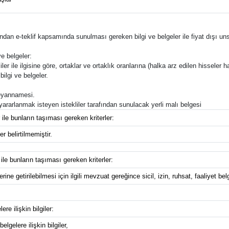
rafından e-teklif kapsamında sunulması gereken bilgi ve belgeler ile fiyat dışı uns
e belgeler:
ler ile ilgisine göre, ortaklar ve ortaklık oranlarına (halka arz edilen hisseler ha
bilgi ve belgeler.
 beyannamesi.
n yararlanmak isteyen istekliler tarafından sunulacak yerli malı belgesi
 ile bunların taşıması gereken kriterler:
r belirtilmemiştir.
 ile bunların taşıması gereken kriterler:
ine getirilebilmesi için ilgili mevzuat gereğince sicil, izin, ruhsat, faaliyet bel
re ilişkin bilgiler:
lgelere ilişkin bilgiler,