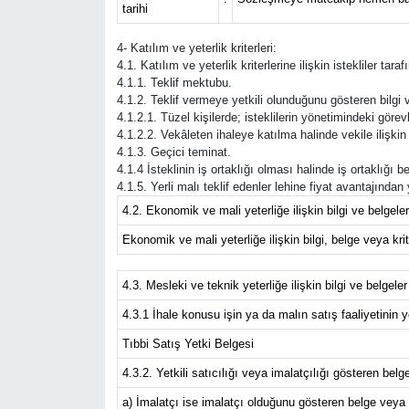
tarihi
Güvenlik
4- Katılım ve yeterlik kriterleri:
4.1. Katılım ve yeterlik kriterlerine ilişkin istekliler ta
4.1.1. Teklif mektubu.
Resmi İlanlar
4.1.2. Teklif vermeye yetkili olunduğunu gösteren bilgi v
4.1.2.1. Tüzel kişilerde; isteklilerin yönetimindeki görevli
4.1.2.2. Vekâleten ihaleye katılma halinde vekile ilişkin 
4.1.3. Geçici teminat.
4.1.4 İsteklinin iş ortaklığı olması halinde iş ortaklığı
4.1.5. Yerli malı teklif edenler lehine fiyat avantajında
4.2. Ekonomik ve mali yeterliğe ilişkin bilgi ve belgeler
Ekonomik ve mali yeterliğe ilişkin bilgi, belge veya krite
4.3. Mesleki ve teknik yeterliğe ilişkin bilgi ve belgeler
4.3.1 İhale konusu işin ya da malın satış faaliyetinin yer
Tıbbi Satış Yetki Belgesi
4.3.2. Yetkili satıcılığı veya imalatçılığı gösteren belgele
a) İmalatçı ise imalatçı olduğunu gösteren belge veya be