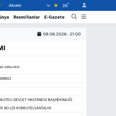
°
Akseki
66
26
05
ünya
Resmi İlanlar
E-Gazete
18
22
08.06.2026 - 21:00
4
MI
0
 edilecektir.
1008913
RKUTELİ DEVLET HASTANESİ BAŞHEKİMLİĞİ
I NO:125 KORKUTELİ/ANTALYA