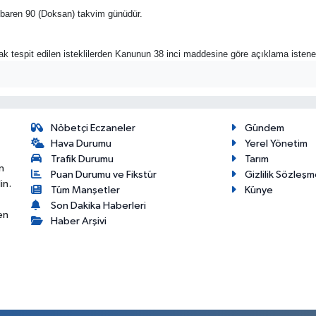
n itibaren 90 (Doksan) takvim günüdür.
rak tespit edilen isteklilerden Kanunun 38 inci maddesine göre açıklama istene
Nöbetçi Eczaneler
Gündem
Hava Durumu
Yerel Yönetim
Trafik Durumu
Tarım
n
Puan Durumu ve Fikstür
Gizlilik Sözleşm
in.
Tüm Manşetler
Künye
Son Dakika Haberleri
en
Haber Arşivi