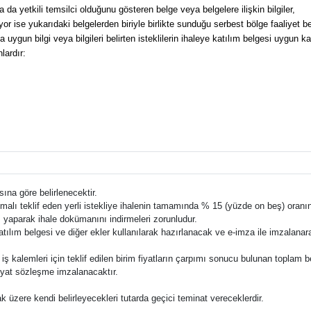
 ya da yetkili temsilci olduğunu gösteren belge veya belgelere ilişkin bilgiler,
iyor ise yukarıdaki belgelerden biriyle birlikte sunduğu serbest bölge faaliyet be
 uygun bilgi veya bilgileri belirten isteklilerin ihaleye katılım belgesi uygun k
lardır:
ına göre belirlenecektir.
li malı teklif eden yerli istekliye ihalenin tamamında % 15 (yüzde on beş) oranı
ş yaparak ihale dokümanını indirmeleri zorunludur.
katılım belgesi ve diğer ekler kullanılarak hazırlanacak ve e-imza ile imzalana
e bu iş kalemleri için teklif edilen birim fiyatların çarpımı sonucu bulunan toplam 
fiyat sözleşme imzalanacaktır.
ak üzere kendi belirleyecekleri tutarda geçici teminat vereceklerdir.