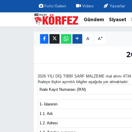
Foto Galeri
Video
Yazarlar
Gündem
Siyaset
Gündem
Nöbetçi Eczaneler
Siyaset
Hava Durumu
-
+
A
A
Yerel Yönetim
Trafik Durumu
2
Ekonomi
Süper Lig Puan Durumu ve Fikstür
2026 YILI DİŞ TIBBİ SARF MALZEME mal alımı 4734 sayı
İhaleye ilişkin ayrıntılı bilgiler aşağıda yer almaktadır:
Spor
Tüm Manşetler
İhale Kayıt Numarası (İKN)
Yaşam
Son Dakika Haberleri
1- İdarenin
Asayiş
Haber Arşivi
1.1. Adı
1.2. Adresi
Dünya