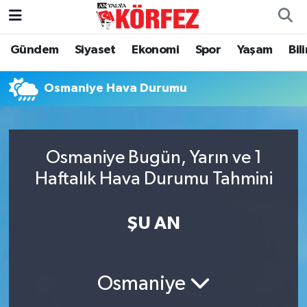
Gündem
Siyaset
Ekonomi
Spor
Yaşam
Bil
Gündem
Nöbetçi Eczaneler
Siyaset
Hava Durumu
Osmaniye Hava Durumu
Yerel Yönetim
Trafik Durumu
Osmaniye Bugün, Yarın ve 1
Ekonomi
Süper Lig Puan Durumu ve Fikstür
Haftalık Hava Durumu Tahmini
Spor
Tüm Manşetler
ŞU AN
Yaşam
Son Dakika Haberleri
Asayiş
Haber Arşivi
Osmaniye
Dünya