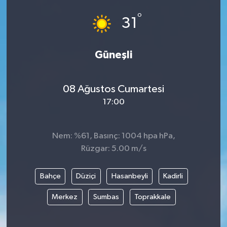
°
Eğitim
31
Sağlık
Güneşli
Magazin
08 Ağustos Cumartesi
Turizm
17:00
Çevre
Nem: %61, Basınç: 1004 hpa hPa,
Kültür ve Sanat
Rüzgar: 5.00 m/s
Sivil Toplum
Bahçe
Düziçi
Hasanbeyli
Kadirli
Merkez
Sumbas
Toprakkale
Tarım
Bilim ve Teknoloji