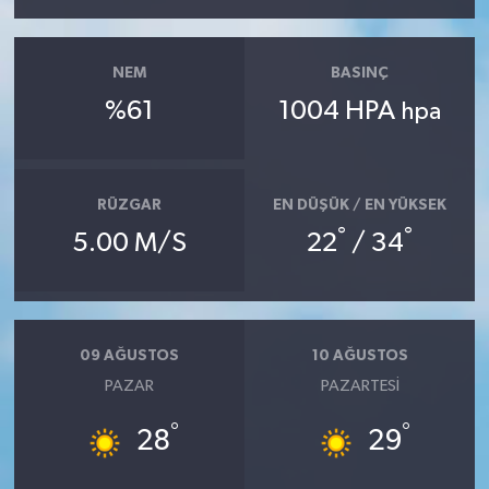
Güvenlik
NEM
BASINÇ
Resmi İlanlar
%61
1004 HPA
hpa
RÜZGAR
EN DÜŞÜK / EN YÜKSEK
°
°
5.00 M/S
22
/ 34
09 AĞUSTOS
10 AĞUSTOS
PAZAR
PAZARTESI
°
°
28
29