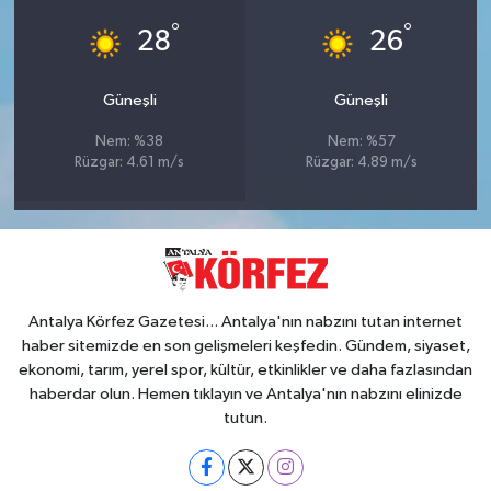
°
°
28
26
Güneşli
Güneşli
Nem: %38
Nem: %57
Rüzgar: 4.61 m/s
Rüzgar: 4.89 m/s
Antalya Körfez Gazetesi... Antalya'nın nabzını tutan internet
haber sitemizde en son gelişmeleri keşfedin. Gündem, siyaset,
ekonomi, tarım, yerel spor, kültür, etkinlikler ve daha fazlasından
haberdar olun. Hemen tıklayın ve Antalya'nın nabzını elinizde
tutun.