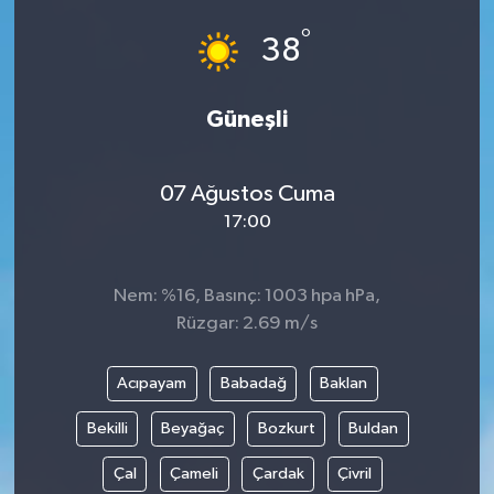
°
Eğitim
38
Sağlık
Güneşli
Magazin
07 Ağustos Cuma
Turizm
17:00
Çevre
Nem: %16, Basınç: 1003 hpa hPa,
Kültür ve Sanat
Rüzgar: 2.69 m/s
Sivil Toplum
Acıpayam
Babadağ
Baklan
Bekilli
Beyağaç
Bozkurt
Buldan
Tarım
Çal
Çameli
Çardak
Çivril
Bilim ve Teknoloji