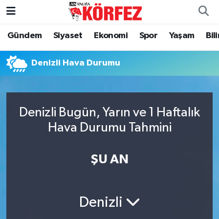
Gündem
Siyaset
Ekonomi
Spor
Yaşam
Bil
Gündem
Nöbetçi Eczaneler
Siyaset
Hava Durumu
Denizli Hava Durumu
Yerel Yönetim
Trafik Durumu
Denizli Bugün, Yarın ve 1 Haftalık
Ekonomi
Süper Lig Puan Durumu ve Fikstür
Hava Durumu Tahmini
Spor
Tüm Manşetler
ŞU AN
Yaşam
Son Dakika Haberleri
Asayiş
Haber Arşivi
Denizli
Dünya