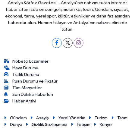
Antalya Körfez Gazetesi... Antalya'nın nabzını tutan internet
haber sitemizde en son gelişmeleri keşfedin. Gündem, siyaset,
ekonomi, tarım, yerel spor, kültür, etkinlikler ve daha fazlasından
haberdar olun. Hemen tıklayın ve Antalya'nın nabzını elinizde
tutun.
Nöbetçi Eczaneler
Hava Durumu
Trafik Durumu
Puan Durumu ve Fikstür
Tüm Manşetler
Son Dakika Haberleri
Haber Arşivi
Gündem
Asayiş
Yerel Yönetim
Turizm
Tarım
Dünya
Gizlilik Sözleşmesi
İletişim
Künye