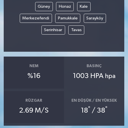
Güney
Honaz
Kale
Güvenlik
Merkezefendi
Pamukkale
Sarayköy
Resmi İlanlar
Serinhisar
Tavas
NEM
BASINÇ
%16
1003 HPA
hpa
RÜZGAR
EN DÜŞÜK / EN YÜKSEK
°
°
2.69 M/S
18
/ 38