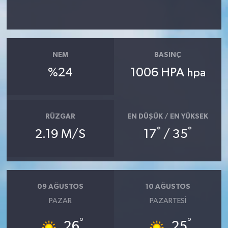
Güvenlik
Resmi İlanlar
NEM
BASINÇ
%24
1006 HPA
hpa
RÜZGAR
EN DÜŞÜK / EN YÜKSEK
°
°
2.19 M/S
17
/ 35
09 AĞUSTOS
10 AĞUSTOS
PAZAR
PAZARTESI
°
°
26
25