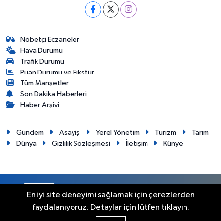
Nöbetçi Eczaneler
Hava Durumu
Trafik Durumu
Puan Durumu ve Fikstür
Tüm Manşetler
Son Dakika Haberleri
Haber Arşivi
Gündem
Asayiş
Yerel Yönetim
Turizm
Tarım
Dünya
Gizlilik Sözleşmesi
İletişim
Künye
RSS
Copyright © 2012. Her hakkı saklıdır.
En iyi site deneyimi sağlamak için çerezlerden
faydalanıyoruz. Detaylar için lütfen tıklayın.
Haber Yazılımı:
TE Bilişim