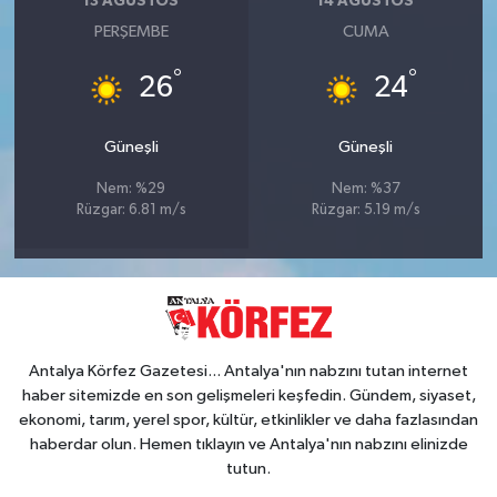
13 AĞUSTOS
14 AĞUSTOS
PERŞEMBE
CUMA
°
°
26
24
Güneşli
Güneşli
Nem: %29
Nem: %37
Rüzgar: 6.81 m/s
Rüzgar: 5.19 m/s
Antalya Körfez Gazetesi... Antalya'nın nabzını tutan internet
haber sitemizde en son gelişmeleri keşfedin. Gündem, siyaset,
ekonomi, tarım, yerel spor, kültür, etkinlikler ve daha fazlasından
haberdar olun. Hemen tıklayın ve Antalya'nın nabzını elinizde
tutun.