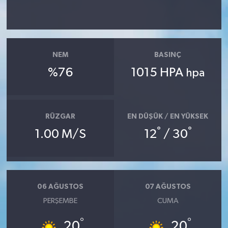
Güvenlik
Resmi İlanlar
NEM
BASINÇ
%76
1015 HPA
hpa
RÜZGAR
EN DÜŞÜK / EN YÜKSEK
°
°
1.00 M/S
12
/ 30
06 AĞUSTOS
07 AĞUSTOS
PERŞEMBE
CUMA
°
°
20
20