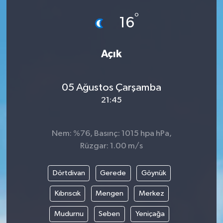
°
Eğitim
16
Sağlık
Açık
Magazin
05 Ağustos Çarşamba
Turizm
21:45
Çevre
Nem: %76, Basınç: 1015 hpa hPa,
Kültür ve Sanat
Rüzgar: 1.00 m/s
Sivil Toplum
Dörtdivan
Gerede
Göynük
Kıbrıscık
Mengen
Merkez
Tarım
Mudurnu
Seben
Yeniçağa
Bilim ve Teknoloji