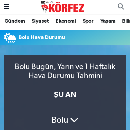
Gündem
Siyaset
Ekonomi
Spor
Yaşam
Bil
Gündem
Nöbetçi Eczaneler
Siyaset
Hava Durumu
Bolu Hava Durumu
Yerel Yönetim
Trafik Durumu
Bolu Bugün, Yarın ve 1 Haftalık
Ekonomi
Süper Lig Puan Durumu ve Fikstür
Hava Durumu Tahmini
Spor
Tüm Manşetler
ŞU AN
Yaşam
Son Dakika Haberleri
Asayiş
Haber Arşivi
Bolu
Dünya