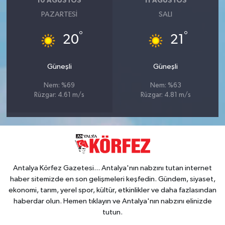
10 AĞUSTOS
11 AĞUSTOS
PAZARTESI
SALI
°
°
20
21
Güneşli
Güneşli
Nem: %69
Nem: %63
Rüzgar: 4.61 m/s
Rüzgar: 4.81 m/s
Antalya Körfez Gazetesi... Antalya'nın nabzını tutan internet
haber sitemizde en son gelişmeleri keşfedin. Gündem, siyaset,
ekonomi, tarım, yerel spor, kültür, etkinlikler ve daha fazlasından
haberdar olun. Hemen tıklayın ve Antalya'nın nabzını elinizde
tutun.