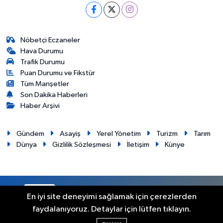
Nöbetçi Eczaneler
Hava Durumu
Trafik Durumu
Puan Durumu ve Fikstür
Tüm Manşetler
Son Dakika Haberleri
Haber Arşivi
Gündem
Asayiş
Yerel Yönetim
Turizm
Tarım
Dünya
Gizlilik Sözleşmesi
İletişim
Künye
RSS
Copyright © 2012. Her hakkı saklıdır.
En iyi site deneyimi sağlamak için çerezlerden
faydalanıyoruz. Detaylar için lütfen tıklayın.
Haber Yazılımı:
TE Bilişim