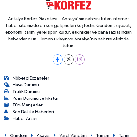
Eğitim
Antalya Körfez Gazetesi... Antalya'nın nabzını tutan internet
haber sitemizde en son gelişmeleri keşfedin. Gündem, siyaset,
Sağlık
ekonomi, tarım, yerel spor, kültür, etkinlikler ve daha fazlasından
haberdar olun. Hemen tıklayın ve Antalya'nın nabzını elinizde
Magazin
tutun.
Turizm
Çevre
Nöbetçi Eczaneler
Hava Durumu
Kültür ve Sanat
Trafik Durumu
Puan Durumu ve Fikstür
Sivil Toplum
Tüm Manşetler
Son Dakika Haberleri
Haber Arşivi
Tarım
Bilim ve Teknoloji
Gündem
Asayiş
Yerel Yönetim
Turizm
Tarım