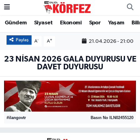
Gündem
Siyaset
Ekonomi
Spor
Yaşam
Bil
Gündem
Nöbetçi Eczaneler
Siyaset
Hava Durumu
Paylaş
-
+
21.04.2026 - 21:00
A
A
Yerel Yönetim
Trafik Durumu
23 NİSAN 2026 GALA DUYURUSU VE
DAVET DUYURUSU
Ekonomi
Süper Lig Puan Durumu ve Fikstür
Spor
Tüm Manşetler
Yaşam
Son Dakika Haberleri
#ilangovtr
Basın No ILN02455120
Asayiş
Haber Arşivi
Dünya