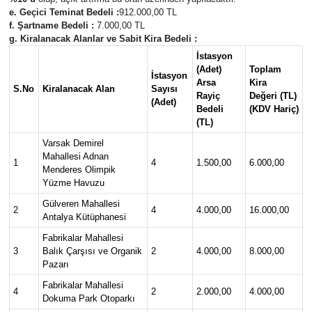
e. Geçici Teminat Bedeli :
912.000,00 TL
f. Şartname Bedeli :
7.000,00 TL
Güvenlik
g. Kiralanacak Alanlar ve Sabit Kira Bedeli :
İstasyon
Resmi İlanlar
(Adet)
Toplam
İstasyon
Arsa
Kira
S.No
Kiralanacak Alan
Sayısı
Rayiç
Değeri (TL)
(Adet)
Bedeli
(KDV Hariç)
(TL)
Varsak Demirel
Mahallesi Adnan
1
4
1.500,00
6.000,00
Menderes Olimpik
Yüzme Havuzu
Gülveren Mahallesi
2
4
4.000,00
16.000,00
Antalya Kütüphanesi
Fabrikalar Mahallesi
3
Balık Çarşısı ve Organik
2
4.000,00
8.000,00
Pazarı
Fabrikalar Mahallesi
4
2
2.000,00
4.000,00
Dokuma Park Otoparkı