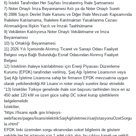
6) İstekli Tarafından Her Sayfası İmzalanmış İhale Şartnamesi
7) Noter Onaylı İmza Beyannamesi Aslı ya da Noter Onaylı Sureti
8) 2886 Sayılı Devlet İhale Kanunu ve Diğer İhale Mevzuatı Kapsamında
İhalelere Katılamama, İhalelere Katılmaktan Yasaklanma Cezası
Alınmadığına İlişkin Yazılı ve İmzalı Taahhütname
9) Vekâleten Katılıyorsa Noter Onaylı Vekâletname ve İmza
Beyannamesi
10) İş Ortaklığı Beyannamesi
11) 2026 Yılı İçerisinde Alınmış Ticaret ve Sanayi Odası Faaliyet
Belgesi veya Bağlı Bulunduğu Esnaf Odasından Alınmış Faaliyet
Belgesi
12) İsteklinin ihaleye katılabilmesi için Enerji Piyasası Düzenleme
Kurumu (EPDK) tarafından verilmiş, Şarj Ağı İşletme Lisansının veya
Şarj Ağı İşletme Lisansına sahip bir firmanın EPDK mevzuatına uygun
olarak yetkilendirdiği Alt Lisans’ın noter onaylı suretini ibraz etmelidir.
"13) İstekliler Türkiye genelinde ihale son başvuru tarihinden önce en az
450 adet 120 kW ve üzeri güce sahip DC soket kurup işlettiklerini
belgelemelidir.
İstekliler;
“https://lisans.epdk.gov.tr/epvys-
web/faces/pages/lisans/elektrikSarjAgiIsletmeci/sarjIstasyonuOzetSorgu
la.xhtml”
EPDK linki üzerinden sorgu ekranından soket bilgilerini de gösterir
şekilde her bir istasyon için 1 adet çıktı alıp, bu çıktıyı kaşeli ve yetkili