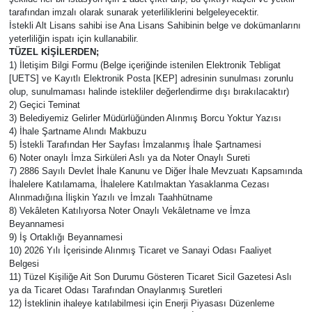
tarafından imzalı olarak sunarak yeterliliklerini belgeleyecektir.
İstekli Alt Lisans sahibi ise Ana Lisans Sahibinin belge ve dokümanlarını
yeterliliğin ispatı için kullanabilir.
TÜZEL KİŞİLERDEN;
1) İletişim Bilgi Formu (Belge içeriğinde istenilen Elektronik Tebligat
[UETS] ve Kayıtlı Elektronik Posta [KEP] adresinin sunulması zorunlu
olup, sunulmaması halinde istekliler değerlendirme dışı bırakılacaktır)
2) Geçici Teminat
3) Belediyemiz Gelirler Müdürlüğünden Alınmış Borcu Yoktur Yazısı
4) İhale Şartname Alındı Makbuzu
5) İstekli Tarafından Her Sayfası İmzalanmış İhale Şartnamesi
6) Noter onaylı İmza Sirküleri Aslı ya da Noter Onaylı Sureti
7) 2886 Sayılı Devlet İhale Kanunu ve Diğer İhale Mevzuatı Kapsamında
İhalelere Katılamama, İhalelere Katılmaktan Yasaklanma Cezası
Alınmadığına İlişkin Yazılı ve İmzalı Taahhütname
8) Vekâleten Katılıyorsa Noter Onaylı Vekâletname ve İmza
Beyannamesi
9) İş Ortaklığı Beyannamesi
10) 2026 Yılı İçerisinde Alınmış Ticaret ve Sanayi Odası Faaliyet
Belgesi
11) Tüzel Kişiliğe Ait Son Durumu Gösteren Ticaret Sicil Gazetesi Aslı
ya da Ticaret Odası Tarafından Onaylanmış Suretleri
12) İsteklinin ihaleye katılabilmesi için Enerji Piyasası Düzenleme