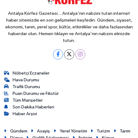
Antalya Körfez Gazetesi... Antalya'nın nabzını tutan internet
haber sitemizde en son gelişmeleri keşfedin. Gündem, siyaset,
ekonomi, tarım, yerel spor, kültür, etkinlikler ve daha fazlasından
haberdar olun. Hemen tıklayın ve Antalya'nın nabzını elinizde
tutun.
Nöbetçi Eczaneler
Hava Durumu
Trafik Durumu
Puan Durumu ve Fikstür
Tüm Manşetler
Son Dakika Haberleri
Haber Arşivi
Gündem
Asayiş
Yerel Yönetim
Turizm
Tarım
Dünya
Gizlilik Sözleşmesi
İletişim
Künye