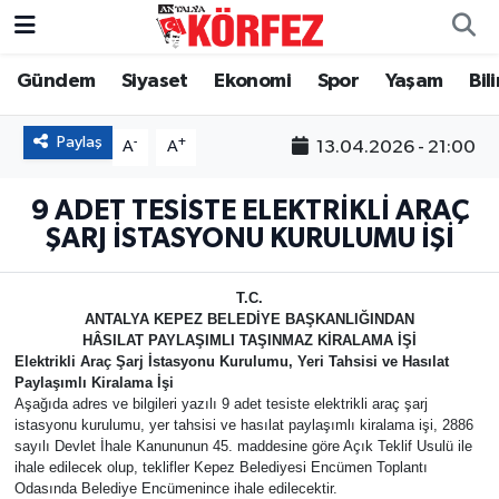
Gündem
Siyaset
Ekonomi
Spor
Yaşam
Bil
Gündem
Nöbetçi Eczaneler
Siyaset
Hava Durumu
Paylaş
-
+
13.04.2026 - 21:00
A
A
Yerel Yönetim
Trafik Durumu
9 ADET TESİSTE ELEKTRİKLİ ARAÇ
ŞARJ İSTASYONU KURULUMU İŞİ
Ekonomi
Süper Lig Puan Durumu ve Fikstür
T.C.
Spor
Tüm Manşetler
ANTALYA KEPEZ BELEDİYE BAŞKANLIĞINDAN
HÂSILAT PAYLAŞIMLI TAŞINMAZ KİRALAMA İŞİ
Elektrikli Araç Şarj İstasyonu Kurulumu, Yeri Tahsisi ve Hasılat
Yaşam
Son Dakika Haberleri
Paylaşımlı Kiralama İşi
Aşağıda adres ve bilgileri yazılı 9 adet tesiste elektrikli araç şarj
Asayiş
Haber Arşivi
istasyonu kurulumu, yer tahsisi ve hasılat paylaşımlı kiralama işi, 2886
sayılı Devlet İhale Kanununun 45. maddesine göre Açık Teklif Usulü ile
ihale edilecek olup, teklifler Kepez Belediyesi Encümen Toplantı
Dünya
Odasında Belediye Encümenince ihale edilecektir.