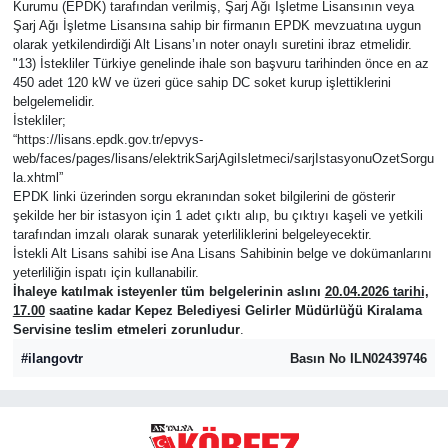
Kurumu (EPDK) tarafından verilmiş, Şarj Ağı İşletme Lisansının veya
Şarj Ağı İşletme Lisansına sahip bir firmanın EPDK mevzuatına uygun
olarak yetkilendirdiği Alt Lisans’ın noter onaylı suretini ibraz etmelidir.
"13) İstekliler Türkiye genelinde ihale son başvuru tarihinden önce en az
450 adet 120 kW ve üzeri güce sahip DC soket kurup işlettiklerini
belgelemelidir.
İstekliler;
“https://lisans.epdk.gov.tr/epvys-
web/faces/pages/lisans/elektrikSarjAgiIsletmeci/sarjIstasyonuOzetSorgu
la.xhtml”
EPDK linki üzerinden sorgu ekranından soket bilgilerini de gösterir
şekilde her bir istasyon için 1 adet çıktı alıp, bu çıktıyı kaşeli ve yetkili
tarafından imzalı olarak sunarak yeterliliklerini belgeleyecektir.
İstekli Alt Lisans sahibi ise Ana Lisans Sahibinin belge ve dokümanlarını
yeterliliğin ispatı için kullanabilir.
İhaleye katılmak isteyenler tüm belgelerinin aslını
20.04.2026 tarihi,
17.00
saatine kadar Kepez Belediyesi Gelirler Müdürlüğü Kiralama
Servisine teslim etmeleri zorunludur
.
#ilangovtr
Basın No ILN02439746