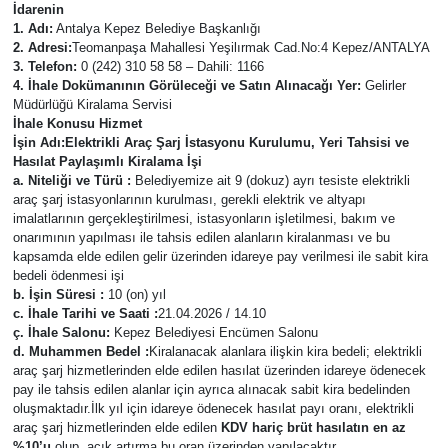
İdarenin
1. Adı:
Antalya Kepez Belediye Başkanlığı
Eğitim
2. Adresi:
Teomanpaşa Mahallesi Yeşilırmak Cad.No:4 Kepez/ANTALYA
3. Telefon:
0 (242) 310 58 58 – Dahili: 1166
Sağlık
4. İhale Dokümanının Görüleceği ve Satın Alınacağı Yer:
Gelirler
Müdürlüğü Kiralama Servisi
İhale Konusu Hizmet
Magazin
İşin Adı:Elektrikli Araç Şarj İstasyonu Kurulumu, Yeri Tahsisi ve
Hasılat Paylaşımlı Kiralama İşi
a. Niteliği ve Türü :
Belediyemize ait 9 (dokuz) ayrı tesiste elektrikli
Turizm
araç şarj istasyonlarının kurulması, gerekli elektrik ve altyapı
imalatlarının gerçekleştirilmesi, istasyonların işletilmesi, bakım ve
onarımının yapılması ile tahsis edilen alanların kiralanması ve bu
Çevre
kapsamda elde edilen gelir üzerinden idareye pay verilmesi ile sabit kira
bedeli ödenmesi işi
Kültür ve Sanat
b. İşin Süresi :
10 (on) yıl
c. İhale Tarihi ve Saati :
21.04.2026 / 14.10
ç. İhale Salonu:
Kepez Belediyesi Encümen Salonu
Sivil Toplum
d. Muhammen Bedel :
Kiralanacak alanlara ilişkin kira bedeli; elektrikli
araç şarj hizmetlerinden elde edilen hasılat üzerinden idareye ödenecek
pay ile tahsis edilen alanlar için ayrıca alınacak sabit kira bedelinden
Tarım
oluşmaktadır.İlk yıl için idareye ödenecek hasılat payı oranı, elektrikli
araç şarj hizmetlerinden elde edilen
KDV hariç brüt hasılatın en az
Bilim ve Teknoloji
%10’u
olup, açık artırma bu oran üzerinden yapılacaktır.