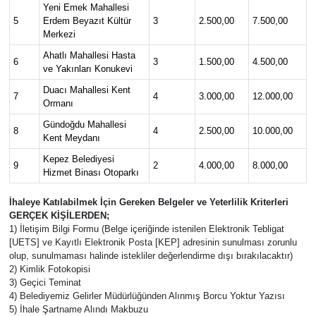
Yeni Emek Mahallesi
5
Erdem Beyazıt Kültür
3
2.500,00
7.500,00
Merkezi
Ahatlı Mahallesi Hasta
6
3
1.500,00
4.500,00
ve Yakınları Konukevi
Duacı Mahallesi Kent
7
4
3.000,00
12.000,00
Ormanı
Gündoğdu Mahallesi
8
4
2.500,00
10.000,00
Kent Meydanı
Kepez Belediyesi
9
2
4.000,00
8.000,00
Hizmet Binası Otoparkı
İhaleye Katılabilmek İçin Gereken Belgeler ve Yeterlilik Kriterleri
GERÇEK KİŞİLERDEN;
1) İletişim Bilgi Formu (Belge içeriğinde istenilen Elektronik Tebligat
[UETS] ve Kayıtlı Elektronik Posta [KEP] adresinin sunulması zorunlu
olup, sunulmaması halinde istekliler değerlendirme dışı bırakılacaktır)
2) Kimlik Fotokopisi
3) Geçici Teminat
4) Belediyemiz Gelirler Müdürlüğünden Alınmış Borcu Yoktur Yazısı
5) İhale Şartname Alındı Makbuzu