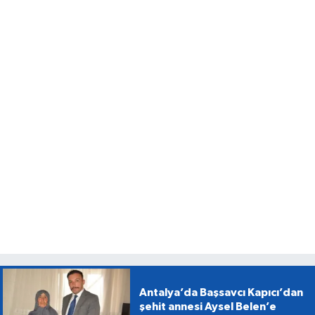
Antalya’da Başsavcı Kapıcı’dan
şehit annesi Aysel Belen’e