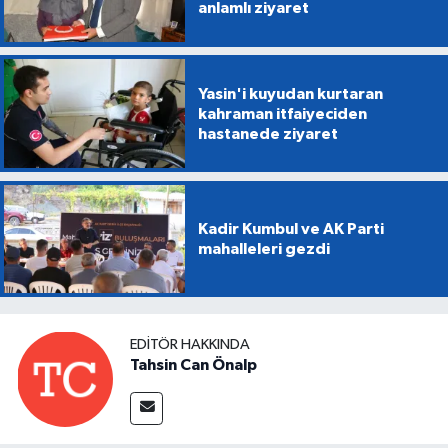
anlamlı ziyaret
Yasin'i kuyudan kurtaran
kahraman itfaiyeciden
hastanede ziyaret
Kadir Kumbul ve AK Parti
mahalleleri gezdi
EDITÖR HAKKINDA
Tahsin Can Önalp