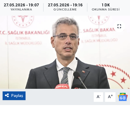
27.05.2026 - 19:07
27.05.2026 - 19:16
1 DK
Eğitim
YAYINLANMA
GÜNCELLEME
OKUNMA SÜRESI
Sağlık
Magazin
Turizm
Çevre
Kültür ve Sanat
Paylaş
-
+
A
A
Sivil Toplum
Tarım
Bilim ve Teknoloji