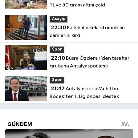
TL ve 50 gram altını çaldı
Asayiş
22:30
Park halindeki otomobilin
camlarını kırdı
Spor
22:10
Büşra Özdemir’den taraftar
grubuna Antalyaspor jesti
Spor
21:47
Antalyaspor’a Muhittin
Böcek’ten 1. Lig öncesi destek