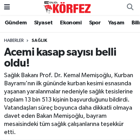
Gündem
Siyaset
Ekonomi
Spor
Yaşam
Bil
Gündem
Nöbetçi Eczaneler
Siyaset
Hava Durumu
HABERLER
SAĞLIK
Acemi kasap sayısı belli
Yerel Yönetim
Trafik Durumu
oldu!
Ekonomi
Süper Lig Puan Durumu ve Fikstür
Sağlık Bakanı Prof. Dr. Kemal Memişoğlu, Kurban
Bayramı'nın ilk gününde kurban kesimi esnasında
Spor
Tüm Manşetler
yaşanan yaralanmalar nedeniyle sağlık tesislerine
toplam 13 bin 513 kişinin başvurduğunu bildirdi.
Yaşam
Son Dakika Haberleri
Vatandaşları süreç boyunca daha dikkatli olmaya
davet eden Bakan Memişoğlu, bayram
Asayiş
Haber Arşivi
mesaisindeki tüm sağlık çalışanlarına teşekkür
etti.
Dünya