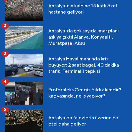
Antalya'nın kalbine 15 katlı özel
hastane geliyor!
2
Antalya'da çok sayıda imar planı
askıya çıktı! Alanya, Konyaaltı,
Muratpaşa, Aksu
3
Antalya Havalimanı’nda kriz
büyüyor: 2 saat bagaj, 40 dakika
trafik, Terminal 1 tepkisi
4
Profdraleks Cengiz Yıldız kimdir?
kaç yaşında, ne iş yapıyor?
5
Antalya’da falezlerin üzerine bir
otel daha geliyor