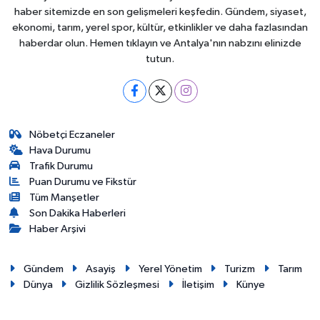
haber sitemizde en son gelişmeleri keşfedin. Gündem, siyaset,
ekonomi, tarım, yerel spor, kültür, etkinlikler ve daha fazlasından
haberdar olun. Hemen tıklayın ve Antalya'nın nabzını elinizde
tutun.
Nöbetçi Eczaneler
Hava Durumu
Trafik Durumu
Puan Durumu ve Fikstür
Tüm Manşetler
Son Dakika Haberleri
Haber Arşivi
Gündem
Asayiş
Yerel Yönetim
Turizm
Tarım
Dünya
Gizlilik Sözleşmesi
İletişim
Künye