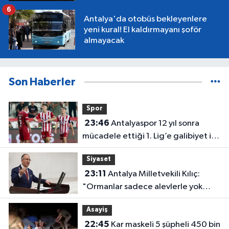
6
Antalya'da otobüs bekleyenlere
yeni kural! El kaldırmayanı şoför
almayacak
Son Haberler
Spor
23:46
Antalyaspor 12 yıl sonra
mücadele ettiği 1. Lig’e galibiyet ile
başladı
Siyaset
23:11
Antalya Milletvekili Kılıç:
"Ormanlar sadece alevlerle yok
olmuyor"
Asayiş
22:45
Kar maskeli 5 şüpheli 450 bin