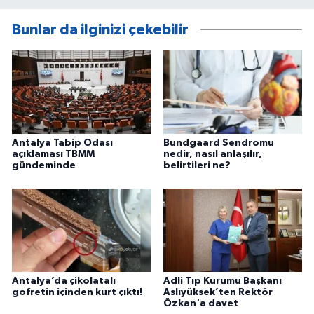
Bunlar da ilginizi çekebilir
Antalya Tabip Odası
Bundgaard Sendromu
açıklaması TBMM
nedir, nasıl anlaşılır,
gündeminde
belirtileri ne?
Antalya’da çikolatalı
Adli Tıp Kurumu Başkanı
gofretin içinden kurt çıktı!
Aslıyüksek’ten Rektör
Özkan'a davet