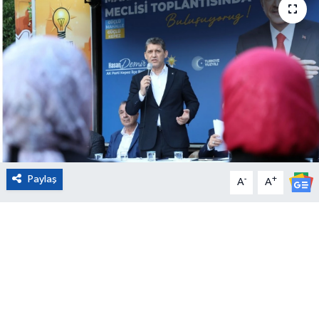
Eğitim
Sağlık
Magazin
Turizm
Çevre
Paylaş
-
+
A
A
Kültür ve Sanat
Sivil Toplum
Tarım
Bilim ve Teknoloji