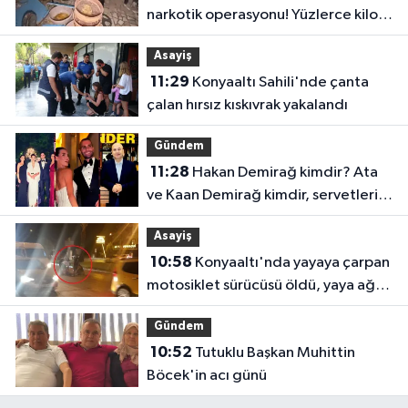
narkotik operasyonu! Yüzlerce kilo
uyuşturucu ele geçirildi
Asayiş
11:29
Konyaaltı Sahili'nde çanta
çalan hırsız kıskıvrak yakalandı
Gündem
11:28
Hakan Demirağ kimdir? Ata
ve Kaan Demirağ kimdir, servetleri
ne kadar?
Asayiş
10:58
Konyaaltı'nda yayaya çarpan
motosiklet sürücüsü öldü, yaya ağır
yaralı
Gündem
10:52
Tutuklu Başkan Muhittin
Böcek'in acı günü