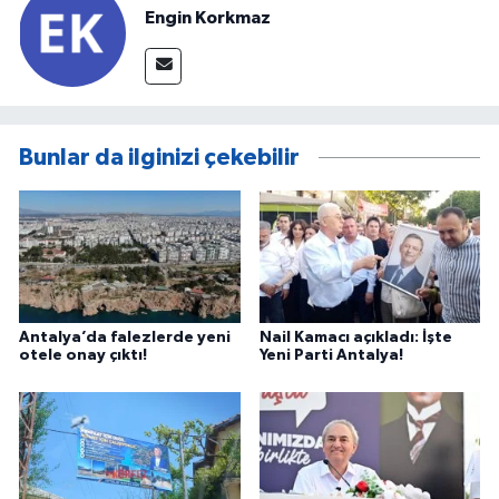
Engin Korkmaz
Bunlar da ilginizi çekebilir
Antalya’da falezlerde yeni
Nail Kamacı açıkladı: İşte
otele onay çıktı!
Yeni Parti Antalya!