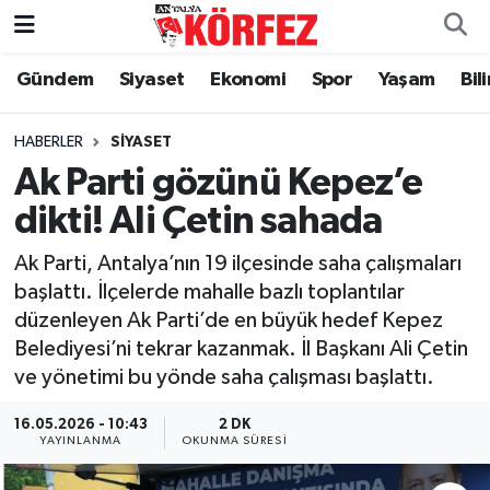
Gündem
Siyaset
Ekonomi
Spor
Yaşam
Bil
Gündem
Nöbetçi Eczaneler
Siyaset
Hava Durumu
HABERLER
SIYASET
Ak Parti gözünü Kepez’e
Yerel Yönetim
Trafik Durumu
dikti! Ali Çetin sahada
Ekonomi
Süper Lig Puan Durumu ve Fikstür
Ak Parti, Antalya’nın 19 ilçesinde saha çalışmaları
başlattı. İlçelerde mahalle bazlı toplantılar
Spor
Tüm Manşetler
düzenleyen Ak Parti’de en büyük hedef Kepez
Belediyesi’ni tekrar kazanmak. İl Başkanı Ali Çetin
Yaşam
Son Dakika Haberleri
ve yönetimi bu yönde saha çalışması başlattı.
Asayiş
Haber Arşivi
16.05.2026 - 10:43
2 DK
YAYINLANMA
OKUNMA SÜRESI
Dünya