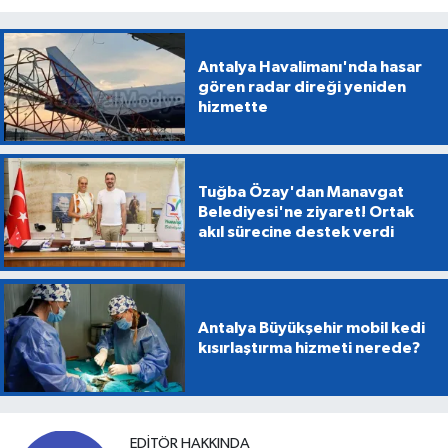
Antalya Havalimanı'nda hasar
gören radar direği yeniden
hizmette
Tuğba Özay'dan Manavgat
Belediyesi'ne ziyaret! Ortak
akıl sürecine destek verdi
Antalya Büyükşehir mobil kedi
kısırlaştırma hizmeti nerede?
EDITÖR HAKKINDA