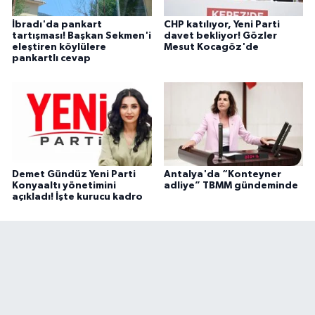
İbradı'da pankart
CHP katılıyor, Yeni Parti
tartışması! Başkan Sekmen'i
davet bekliyor! Gözler
eleştiren köylülere
Mesut Kocagöz'de
pankartlı cevap
Demet Gündüz Yeni Parti
Antalya'da “Konteyner
Konyaaltı yönetimini
adliye” TBMM gündeminde
açıkladı! İşte kurucu kadro