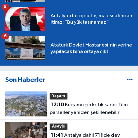
5
Antalya'da toplu taşıma esnafından
itiraz: “Bu yük taşınamaz”
6
Atatürk Devlet Hastanesi'nin yerine
yapılacak bina ortaya çıktı
Son Haberler
Yaşam
12:10
Kırcami için kritik karar: Tüm
parseller yeniden şekillenebilir
Asayiş
11:41
Antalya dahil 71 ilde dev