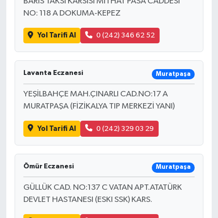
BARIS TAKSI KARSISI MITHAT PASA CADDESI
NO: 118 A DOKUMA-KEPEZ
Yol Tarifi Al
0 (242) 346 62 52
Lavanta Eczanesi
Muratpaşa
YEŞİLBAHÇE MAH.ÇINARLI CAD.NO:17 A
MURATPAŞA (FİZİKALYA TIP MERKEZİ YANI)
Yol Tarifi Al
0 (242) 329 03 29
Ömür Eczanesi
Muratpaşa
GÜLLÜK CAD. NO:137 C VATAN APT.ATATÜRK
DEVLET HASTANESI (ESKI SSK) KARS.