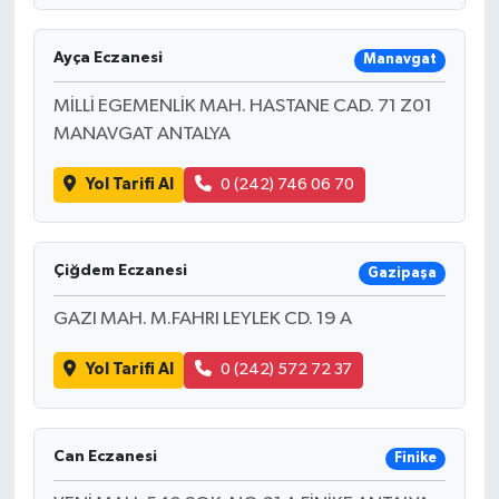
Ayça Eczanesi
Manavgat
MİLLİ EGEMENLİK MAH. HASTANE CAD. 71 Z01
MANAVGAT ANTALYA
Yol Tarifi Al
0 (242) 746 06 70
Çiğdem Eczanesi
Gazipaşa
GAZI MAH. M.FAHRI LEYLEK CD. 19 A
Yol Tarifi Al
0 (242) 572 72 37
Can Eczanesi
Finike