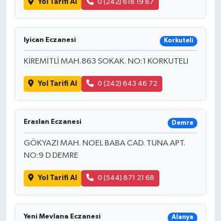
Yol Tarifi Al
0 (242) 618 19 87
Iyican Eczanesi
Korkuteli
KİREMİTLİ MAH.863 SOKAK. NO:1 KORKUTELI
Yol Tarifi Al
0 (242) 643 46 72
Eraslan Eczanesi
Demre
GÖKYAZI MAH. NOEL BABA CAD. TUNA APT.
NO:9 D DEMRE
Yol Tarifi Al
0 (544) 871 21 68
Yeni Mevlana Eczanesi
Alanya