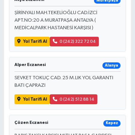
Muratpaşa
ŞİRİNYALI MAH.TEKELİOĞLU CAD.İZCİ
APT.NO:20 A MURATPAŞA ANTALYA (
MEDİCALPARK HASTANESİ KARŞISI )
Yol Tarifi Al
0 (242) 322 72 04
Alper Eczanesi
Alanya
SEVKET TOKUÇ CAD. 25 M.LIK YOL GARANTI
BATI ÇAPRAZI
Yol Tarifi Al
0 (242) 512 88 14
Çözen Eczanesi
Kepez