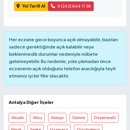
Yol Tarifi Al
0 (242) 844 11 38
Her eczane gece boyunca açık olmayabilir, bazıları
sadece gerektiğinde açık kalabilir veya
beklenmedik durumlar nedeniyle nöbete
gelemeyebilir. Bu nedenle, yola çıkmadan önce
eczanenin açık olduğunu telefon aracılığıyla teyit
etmeniz iyi bir fikir olacaktır.
Antalya Diğer İlçeler
Akseki
Aksu
Alanya
Demre
Döşemealti
Elmali
Finike
Gazipaşa
Gündoğmuş