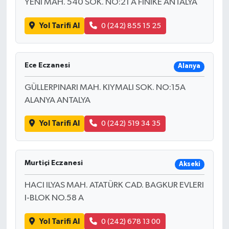
YENİ MAH. 540 SOK. NO:21 A FİNİKE ANTALYA
Yol Tarifi Al
0 (242) 855 15 25
Ece Eczanesi
Alanya
GÜLLERPINARI MAH. KIYMALI SOK. NO:15A
ALANYA ANTALYA
Yol Tarifi Al
0 (242) 519 34 35
Murtiçi Eczanesi
Akseki
HACI ILYAS MAH. ATATÜRK CAD. BAGKUR EVLERI
I-BLOK NO.58 A
Yol Tarifi Al
0 (242) 678 13 00