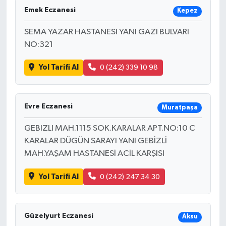
Emek Eczanesi
Kepez
SEMA YAZAR HASTANESI YANI GAZI BULVARI
NO:321
Yol Tarifi Al
0 (242) 339 10 98
Evre Eczanesi
Muratpaşa
GEBIZLI MAH.1115 SOK.KARALAR APT.NO:10 C
KARALAR DÜGÜN SARAYI YANI GEBİZLİ
MAH.YAŞAM HASTANESİ ACİL KARŞISI
Yol Tarifi Al
0 (242) 247 34 30
Güzelyurt Eczanesi
Aksu