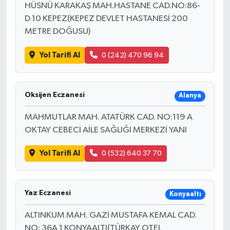
HÜSNÜ KARAKAŞ MAH.HASTANE CAD.NO:86-
D 10 KEPEZ(KEPEZ DEVLET HASTANESİ 200
Güvenlik
METRE DOĞUSU)
Resmi İlanlar
Yol Tarifi Al
0 (242) 470 96 94
Oksijen Eczanesi
Alanya
MAHMUTLAR MAH. ATATÜRK CAD. NO:119 A
OKTAY CEBECİ AİLE SAĞLIĞI MERKEZİ YANI
Yol Tarifi Al
0 (532) 640 37 70
Yaz Eczanesi
Konyaaltı
ALTINKUM MAH. GAZİ MUSTAFA KEMAL CAD.
NO: 36A 1 KONYAALTI(TÜRKAY OTEL