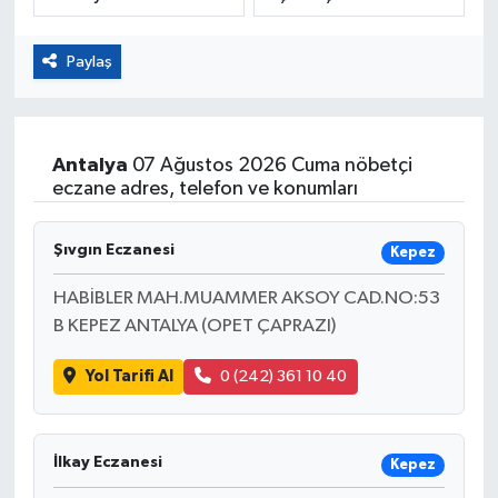
Eğitim
Paylaş
Sağlık
Magazin
Antalya
07 Ağustos 2026 Cuma nöbetçi
eczane adres, telefon ve konumları
Turizm
Şıvgın Eczanesi
Kepez
Çevre
HABİBLER MAH.MUAMMER AKSOY CAD.NO:53
Kültür ve Sanat
B KEPEZ ANTALYA (OPET ÇAPRAZI)
Yol Tarifi Al
0 (242) 361 10 40
Sivil Toplum
Tarım
İlkay Eczanesi
Kepez
Bilim ve Teknoloji