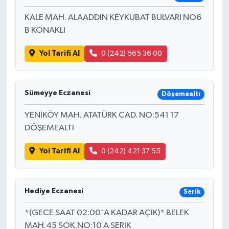
KALE MAH. ALAADDIN KEYKUBAT BULVARI NO6
B KONAKLI
Yol Tarifi Al
0 (242) 565 36 00
Sümeyye Eczanesi
Döşemealtı
YENİKÖY MAH. ATATÜRK CAD. NO:541 17
DÖŞEMEALTI
Yol Tarifi Al
0 (242) 421 37 55
Hediye Eczanesi
Serik
*(GECE SAAT 02:00'A KADAR AÇIK)* BELEK
MAH.45 SOK.NO:10 A SERİK