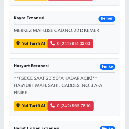
Kayra Eczanesi
Kemer
MERKEZ MAH.LISE CAD.NO:22 D KEMER
Yol Tarifi Al
0 (242) 814 33 63
Hasyurt Eczanesi
Finike
**(GECE SAAT 23.59'A KADAR AÇIK)**
HASYURT MAH. SAHİL CADDESİ.NO:3 A-A
FİNİKE
Yol Tarifi Al
0 (242) 865 78 10
Hamit Çoban Eczanesi
Finike