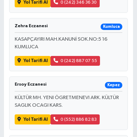
Yol Tarifi Al
0 (242) 346 36 30
Zehra Eczanesi
Kumluca
KASAPÇAYIRI MAH.KANUNİ SOK.NO:5 16
KUMLUCA
Yol Tarifi Al
0 (242) 887 07 55
Ersoy Eczanesi
Kepez
KÜLTÜR MH. YENI ÖGRETMENEVI ARK. KÜLTÜR
SAGLIK OCAGI KARS.
Yol Tarifi Al
0 (552) 886 82 83