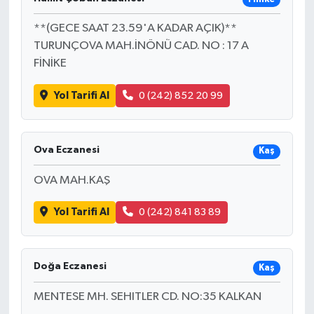
**(GECE SAAT 23.59'A KADAR AÇIK)**
TURUNÇOVA MAH.İNÖNÜ CAD. NO : 17 A
FİNİKE
Yol Tarifi Al
0 (242) 852 20 99
Ova Eczanesi
Kaş
OVA MAH.KAŞ
Yol Tarifi Al
0 (242) 841 83 89
Doğa Eczanesi
Kaş
MENTESE MH. SEHITLER CD. NO:35 KALKAN