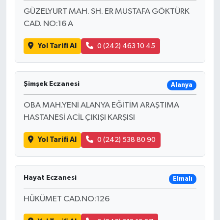
GÜZELYURT MAH. SH. ER MUSTAFA GÖKTÜRK
CAD. NO:16 A
Yol Tarifi Al
0 (242) 463 10 45
Şimşek Eczanesi
Alanya
OBA MAH.YENİ ALANYA EĞİTİM ARAŞTIMA
HASTANESİ ACİL ÇIKIŞI KARŞISI
Yol Tarifi Al
0 (242) 538 80 90
Hayat Eczanesi
Elmalı
HÜKÜMET CAD.NO:126