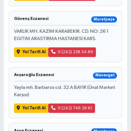
Güvenç Eczanesi
Muratpaşa
VARLIK MH. KAZIM KARABEKIR. CD. NO: 26 1
EGITIM ARASTIRMA HASTANESI KARS.
Yol Tarifi Al
0 (242) 238 54 89
Avşaroğlu Eczanesi
Manavgat
Yayla mh. Barbaros cd. 32 A BAYIR (Ünal Market
Karşısı)
Yol Tarifi Al
0 (242) 746 26 61
Asya Eczanesi