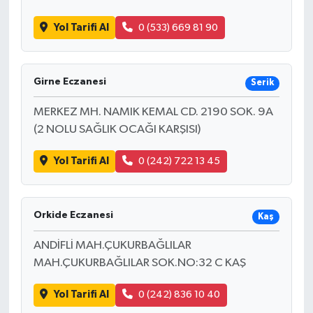
Yol Tarifi Al
0 (533) 669 81 90
Girne Eczanesi
Serik
MERKEZ MH. NAMIK KEMAL CD. 2190 SOK. 9A
(2 NOLU SAĞLIK OCAĞI KARŞISI)
Yol Tarifi Al
0 (242) 722 13 45
Orkide Eczanesi
Kaş
ANDİFLİ MAH.ÇUKURBAĞLILAR
MAH.ÇUKURBAĞLILAR SOK.NO:32 C KAŞ
Yol Tarifi Al
0 (242) 836 10 40