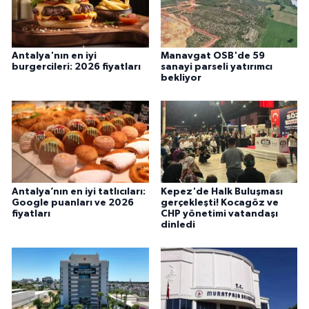
Antalya'nın en iyi
Manavgat OSB'de 59
burgercileri: 2026 fiyatları
sanayi parseli yatırımcı
bekliyor
Antalya’nın en iyi tatlıcıları:
Kepez'de Halk Buluşması
Google puanları ve 2026
gerçekleşti! Kocagöz ve
fiyatları
CHP yönetimi vatandaşı
dinledi