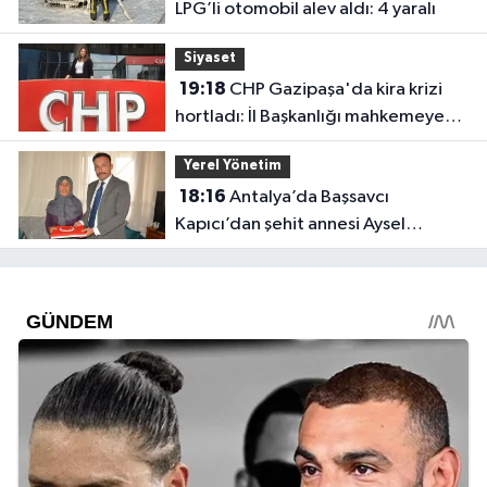
LPG’li otomobil alev aldı: 4 yaralı
Siyaset
19:18
CHP Gazipaşa'da kira krizi
hortladı: İl Başkanlığı mahkemeye
gitti
Yerel Yönetim
18:16
Antalya’da Başsavcı
Kapıcı’dan şehit annesi Aysel
Belen’e anlamlı ziyaret