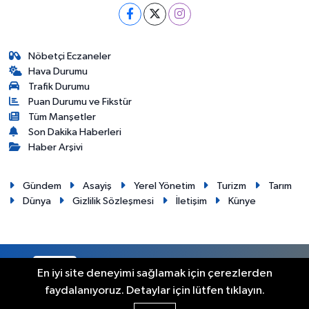
Nöbetçi Eczaneler
Hava Durumu
Trafik Durumu
Puan Durumu ve Fikstür
Tüm Manşetler
Son Dakika Haberleri
Haber Arşivi
Gündem
Asayiş
Yerel Yönetim
Turizm
Tarım
Dünya
Gizlilik Sözleşmesi
İletişim
Künye
RSS
Copyright © 2012. Her hakkı saklıdır.
En iyi site deneyimi sağlamak için çerezlerden
faydalanıyoruz. Detaylar için lütfen tıklayın.