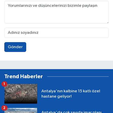
Gönder
Trend Haberler
1
Antalya'nın kalbine 15 katlı özel
hastane geliyor!
2
Antalya'da çok sayıda imar planı