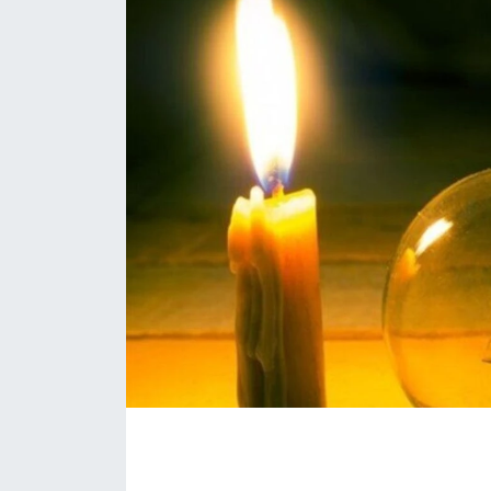
Eğitim
Sağlık
Magazin
Turizm
Çevre
Kültür ve Sanat
Sivil Toplum
Tarım
Bilim ve Teknoloji