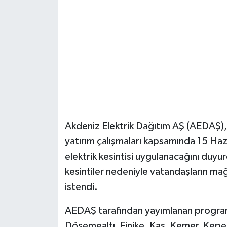
Güvenlik
Resmi İlanlar
Akdeniz Elektrik Dağıtım AŞ (AEDAŞ),
yatırım çalışmaları kapsamında 15 Hazi
elektrik kesintisi uygulanacağını duyu
kesintiler nedeniyle vatandaşların ma
istendi.
AEDAŞ tarafından yayımlanan programa 
Döşemealtı, Finike, Kaş, Kemer, Kep