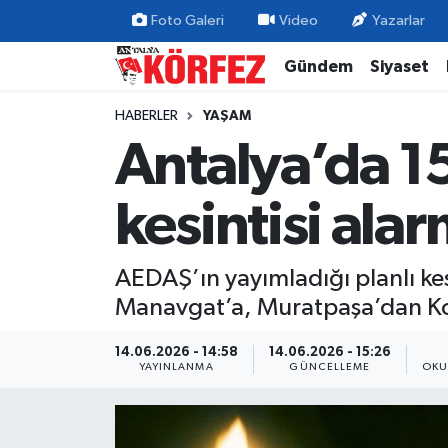
Foto Galeri
Video
Yazarlar
Gündem
Siyaset
Gündem
Nöbetçi Eczaneler
HABERLER
YAŞAM
Siyaset
Hava Durumu
Antalya’da 15
Yerel Yönetim
Trafik Durumu
kesintisi alar
Ekonomi
Süper Lig Puan Durumu ve Fikstür
AEDAŞ’ın yayımladığı planlı ke
Spor
Tüm Manşetler
Manavgat’a, Muratpaşa’dan Kony
Yaşam
Son Dakika Haberleri
14.06.2026 - 14:58
14.06.2026 - 15:26
YAYINLANMA
GÜNCELLEME
OKU
Asayiş
Haber Arşivi
Dünya