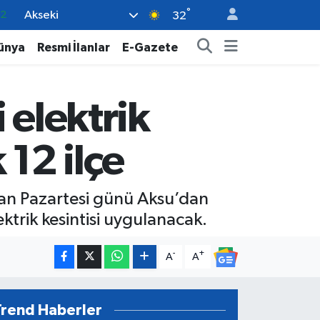
°
Akseki
17
32
01
ünya
Resmi İlanlar
E-Gazete
02
12
 elektrik
4
.2
 12 ilçe
ran Pazartesi günü Aksu’dan
trik kesintisi uygulanacak.
-
+
A
A
Trend Haberler