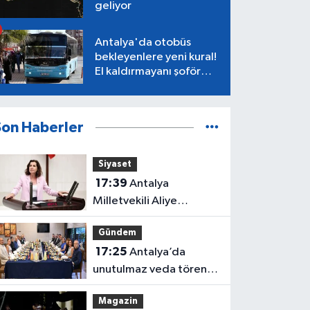
geliyor
Antalya'da otobüs
bekleyenlere yeni kural!
El kaldırmayanı şoför
almayacak
Son Haberler
Siyaset
17:39
Antalya
Milletvekili Aliye
Coşar'dan Çocuk Yasası
Gündem
tepkisi
17:25
Antalya’da
unutulmaz veda töreni!
Protokol buluştu
Magazin