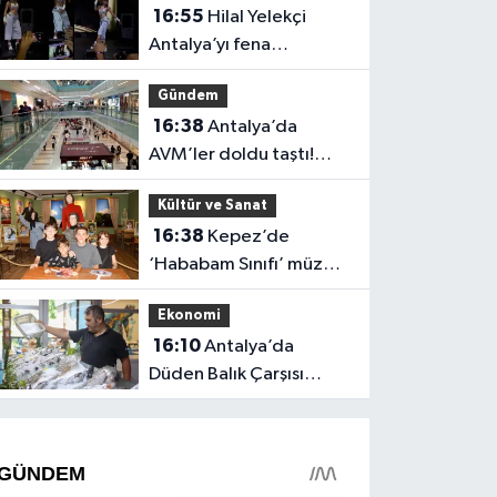
16:55
Hilal Yelekçi
Antalya’yı fena
“Hileledi”! O anlar
Gündem
gündem oldu
16:38
Antalya’da
AVM’ler doldu taştı!
vatandaşların geliş
Kültür ve Sanat
nedeni farklı çıktı
16:38
Kepez’de
‘Hababam Sınıfı’ müzesi
boş kalmıyor: Ayda 7 bin
Ekonomi
ziyaretçi
16:10
Antalya’da
Düden Balık Çarşısı
balıkseverlerin uğrak
noktası oldu