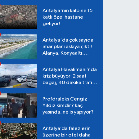
Antalya'nın kalbine 15
katlı özel hastane
geliyor!
Antalya'da çok sayıda
imar planı askıya çıktı!
Alanya, Konyaaltı,
Muratpaşa, Aksu
Antalya Havalimanı’nda
kriz büyüyor: 2 saat
bagaj, 40 dakika trafik,
Terminal 1 tepkisi
Profdraleks Cengiz
Yıldız kimdir? kaç
yaşında, ne iş yapıyor?
Antalya’da falezlerin
üzerine bir otel daha