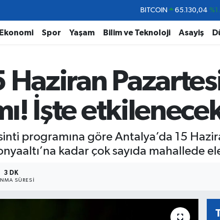
DOLAR
47,7069
%0.
EURO
55,0265
%0.
Ekonomi
Spor
Yaşam
Bilim ve Teknoloji
Asayiş
D
STERLİN
64,1897
%0.
GRAM ALTIN
6618.49
%2.
 Haziran Pazartesi
BİST100
13.887
%6
BITCOIN
65.130,04
%1
mı! İşte etkilenecek
sinti programına göre Antalya’da 15 Hazi
aaltı’na kadar çok sayıda mahallede elek
3 DK
NMA SÜRESI