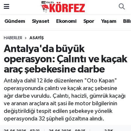
Gündem
Siyaset
Ekonomi
Spor
Yaşam
Bil
Gündem
Nöbetçi Eczaneler
Siyaset
Hava Durumu
HABERLER
ASAYIŞ
Antalya'da büyük
Yerel Yönetim
Trafik Durumu
operasyon: Çalıntı ve kaçak
araç şebekesine darbe
Ekonomi
Süper Lig Puan Durumu ve Fikstür
Antalya dahil 12 ilde düzenlenen "Oto Kapan"
Spor
Tüm Manşetler
operasyonunda çalıntı ve kaçak araç şebesine
ağır darbe vuruldu. Çalıntı, hacizli, gümrük kaçağı
Yaşam
Son Dakika Haberleri
ve aranan araçlara ait şasi ile motor bilgilerinin
değiştirildiği tespit edilen şebekeye yönelik
Asayiş
Haber Arşivi
operasyonda 32 şüpheli gözaltına alındı.
Dünya