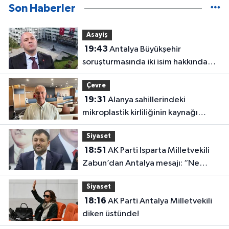
Son Haberler
Asayiş
19:43
Antalya Büyükşehir
soruşturmasında iki isim hakkında
yeni karar
Çevre
19:31
Alanya sahillerindeki
mikroplastik kirliliğinin kaynağı
açıklandı
Siyaset
18:51
AK Parti Isparta Milletvekili
Zabun’dan Antalya mesajı: “Ne
dediysek o”
Siyaset
18:16
AK Parti Antalya Milletvekili
diken üstünde!