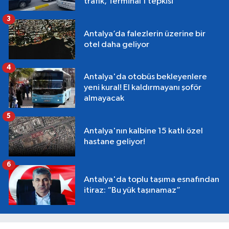
trafik, Terminal 1 tepkisi
3
Antalya’da falezlerin üzerine bir
otel daha geliyor
4
Antalya'da otobüs bekleyenlere
yeni kural! El kaldırmayanı şoför
almayacak
5
Antalya'nın kalbine 15 katlı özel
hastane geliyor!
6
Antalya'da toplu taşıma esnafından
itiraz: “Bu yük taşınamaz”