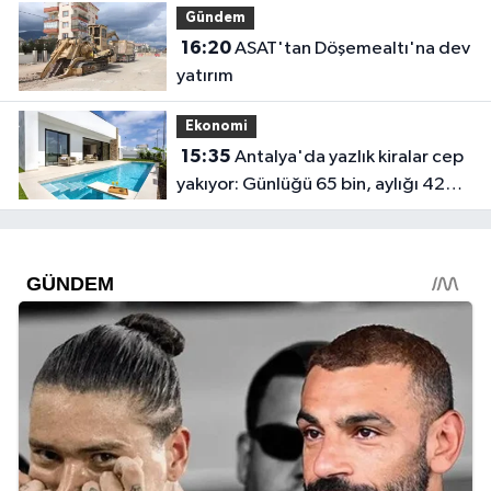
Gündem
16:20
ASAT'tan Döşemealtı'na dev
yatırım
Ekonomi
15:35
Antalya'da yazlık kiralar cep
yakıyor: Günlüğü 65 bin, aylığı 425
bin!