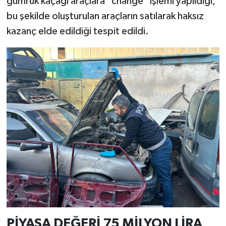
gümrük kaçağı araçlara "change" işlemi yapıldığı,
bu şekilde oluşturulan araçların satılarak haksız
kazanç elde edildiği tespit edildi.
PİYASA DEĞERİ 75 MİLYON LİRA