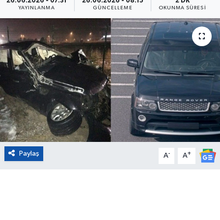
26.06.2026 - 07:31
26.06.2026 - 08:15
2 DK
YAYINLANMA
GÜNCELLEME
OKUNMA SÜRESI
Eğitim
Sağlık
Magazin
Turizm
Çevre
Kültür ve Sanat
Paylaş
-
+
A
A
Sivil Toplum
Tarım
Bilim ve Teknoloji