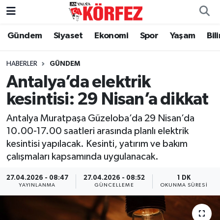
Gündem
Siyaset
Ekonomi
Spor
Yaşam
Bil
Gündem
Nöbetçi Eczaneler
Siyaset
Hava Durumu
HABERLER
GÜNDEM
Antalya’da elektrik
Yerel Yönetim
Trafik Durumu
kesintisi: 29 Nisan’a dikkat
Ekonomi
Süper Lig Puan Durumu ve Fikstür
Antalya Muratpaşa Güzeloba’da 29 Nisan’da
10.00-17.00 saatleri arasında planlı elektrik
Spor
Tüm Manşetler
kesintisi yapılacak. Kesinti, yatırım ve bakım
çalışmaları kapsamında uygulanacak.
Yaşam
Son Dakika Haberleri
27.04.2026 - 08:47
27.04.2026 - 08:52
1 DK
YAYINLANMA
GÜNCELLEME
OKUNMA SÜRESI
Asayiş
Haber Arşivi
Dünya