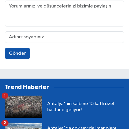
Gönder
Trend Haberler
1
Antalya'nın kalbine 15 katlı özel
hastane geliyor!
2
Antalya'da çok sayıda imar planı