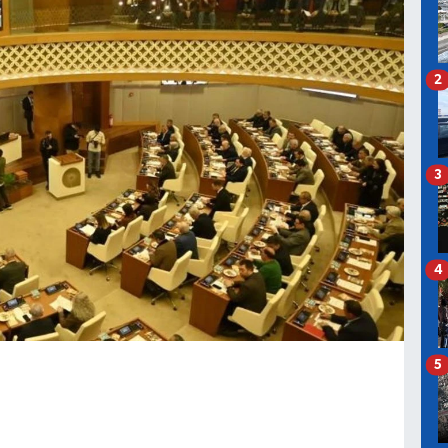
2
3
4
5