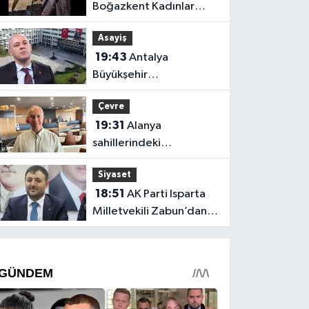
Boğazkent Kadınlar
Plajı’nda bırakılan çöpler
Asayiş
tepki çekti
19:43
Antalya
Büyükşehir
soruşturmasında iki isim
Çevre
hakkında yeni karar
19:31
Alanya
sahillerindeki
mikroplastik kirliliğinin
Siyaset
kaynağı açıklandı
18:51
AK Parti Isparta
Milletvekili Zabun’dan
Antalya mesajı: “Ne
dediysek o”