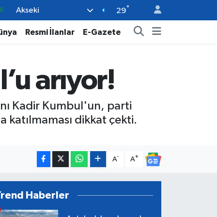
°
Akseki
6
29
2
ünya
Resmi İlanlar
E-Gazete
2
2
’u arıyor!
0
6
anı Kadir Kumbul'un, parti
na katılmaması dikkat çekti.
-
+
A
A
Trend Haberler