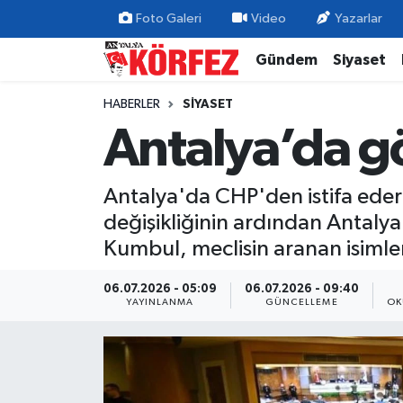
Foto Galeri
Video
Yazarlar
Gündem
Siyaset
Gündem
Nöbetçi Eczaneler
HABERLER
SIYASET
Siyaset
Hava Durumu
Antalya’da gö
Yerel Yönetim
Trafik Durumu
Antalya'da CHP'den istifa edere
Ekonomi
Süper Lig Puan Durumu ve Fikstür
değişikliğinin ardından Antalya
Kumbul, meclisin aranan isimleri
Spor
Tüm Manşetler
06.07.2026 - 05:09
06.07.2026 - 09:40
Yaşam
Son Dakika Haberleri
YAYINLANMA
GÜNCELLEME
OK
Asayiş
Haber Arşivi
Dünya