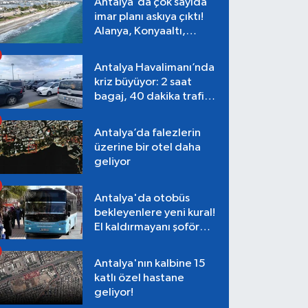
Antalya'da çok sayıda
imar planı askıya çıktı!
Alanya, Konyaaltı,
Muratpaşa, Aksu
Antalya Havalimanı’nda
kriz büyüyor: 2 saat
bagaj, 40 dakika trafik,
Terminal 1 tepkisi
Antalya’da falezlerin
üzerine bir otel daha
geliyor
Antalya'da otobüs
bekleyenlere yeni kural!
El kaldırmayanı şoför
almayacak
Antalya'nın kalbine 15
katlı özel hastane
geliyor!