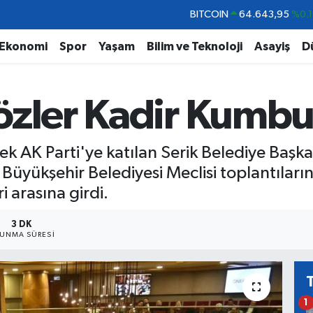
DOLAR
47,6006
%0.0
EURO
55,0250
%0.0
Ekonomi
Spor
Yaşam
Bilim ve Teknoloji
Asayiş
D
STERLİN
64,2398
%0.
GRAM ALTIN
6500.87
%0.1
zler Kadir Kumbul
BİST100
13.799
%7
BITCOIN
64.643,95
%0.1
k AK Parti'ye katılan Serik Belediye Başk
 Büyükşehir Belediyesi Meclisi toplantıları
 arasına girdi.
3 DK
UNMA SÜRESI
1