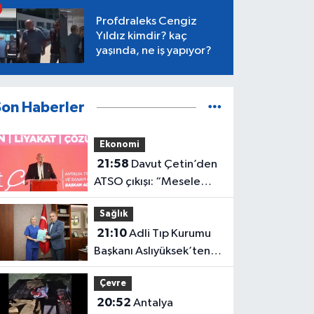
Profdraleks Cengiz
Yıldız kimdir? kaç
yaşında, ne iş yapıyor?
Son Haberler
Ekonomi
21:58
Davut Çetin’den
ATSO çıkışı: “Mesele
Antalya’nın geleceği”
Sağlık
21:10
Adli Tıp Kurumu
Başkanı Aslıyüksek’ten
Antalya’da önemli
Çevre
ziyaret
20:52
Antalya