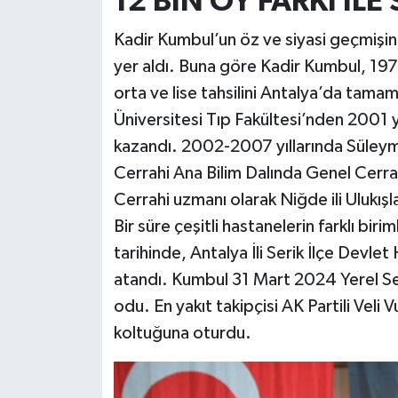
12 BİN OY FARKI İL
Kadir Kumbul’un öz ve siyasi geçmişine
yer aldı. Buna göre Kadir Kumbul, 1976
orta ve lise tahsilini Antalya’da tama
Üniversitesi Tıp Fakültesi’nden 2001 
kazandı. 2002-2007 yıllarında Süleym
Cerrahi Ana Bilim Dalında Genel Cerrahi
Cerrahi uzmanı olarak Niğde ili Ulukış
Bir süre çeşitli hastanelerin farklı bi
tarihinde, Antalya İli Serik İlçe Devl
atandı. Kumbul 31 Mart 2024 Yerel S
odu. En yakıt takipçisi AK Partili Veli 
koltuğuna oturdu.