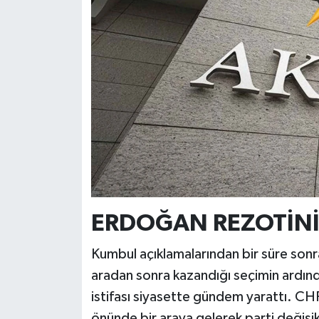
ERDOĞAN REZOTİNİ
Kumbul açıklamalarından bir süre sonra
aradan sonra kazandığı seçimin ardınd
istifası siyasette gündem yarattı. CHP
önünde bir araya gelerek parti değişi