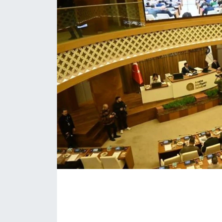
Eğitim
Sağlık
Magazin
Turizm
Çevre
Kültür ve Sanat
Sivil Toplum
Tarım
Bilim ve Teknoloji