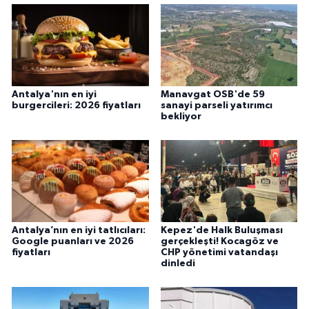
Antalya'nın en iyi
Manavgat OSB'de 59
burgercileri: 2026 fiyatları
sanayi parseli yatırımcı
bekliyor
Antalya’nın en iyi tatlıcıları:
Kepez'de Halk Buluşması
Google puanları ve 2026
gerçekleşti! Kocagöz ve
fiyatları
CHP yönetimi vatandaşı
dinledi