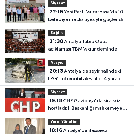
Siyaset
22:16
Yeni Parti Muratpaşa’da 10
belediye meclis üyesiyle güçlendi
Sağlık
21:30
Antalya Tabip Odası
açıklaması TBMM gündeminde
Asayiş
20:13
Antalya’da seyir halindeki
LPG’li otomobil alev aldı: 4 yaralı
Siyaset
19:18
CHP Gazipaşa'da kira krizi
hortladı: İl Başkanlığı mahkemeye
gitti
Yerel Yönetim
18:16
Antalya’da Başsavcı