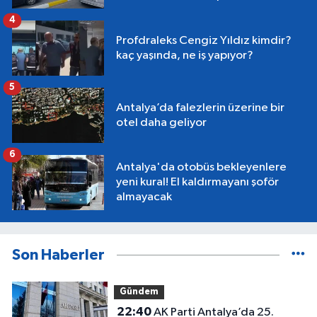
4
Profdraleks Cengiz Yıldız kimdir?
kaç yaşında, ne iş yapıyor?
5
Antalya’da falezlerin üzerine bir
otel daha geliyor
6
Antalya'da otobüs bekleyenlere
yeni kural! El kaldırmayanı şoför
almayacak
Son Haberler
Gündem
22:40
AK Parti Antalya’da 25.