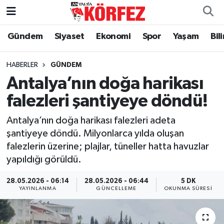
Gündem
Siyaset
Ekonomi
Spor
Yaşam
Bil
Gündem
Nöbetçi Eczaneler
Siyaset
Hava Durumu
HABERLER
GÜNDEM
Antalya’nın doğa harikası
Yerel Yönetim
Trafik Durumu
falezleri şantiyeye döndü!
Ekonomi
Süper Lig Puan Durumu ve Fikstür
Antalya’nın doğa harikası falezleri adeta
şantiyeye döndü. Milyonlarca yılda oluşan
Spor
Tüm Manşetler
falezlerin üzerine; plajlar, tüneller hatta havuzlar
yapıldığı görüldü.
Yaşam
Son Dakika Haberleri
28.05.2026 - 06:14
28.05.2026 - 06:44
5 DK
YAYINLANMA
GÜNCELLEME
OKUNMA SÜRESI
Asayiş
Haber Arşivi
Dünya