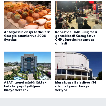
Antalya’nın en iyi tatlıcıları:
Kepez'de Halk Buluşması
Google puanları ve 2026
gerçekleşti! Kocagöz ve
fiyatları
CHP yönetimi vatandaşı
dinledi
ASAT, genel müdürlükteki
Muratpaşa Belediyesi 34
kafeteryayı 3 yıllığına
otomat yerini kiraya
kiraya verecek
veriyor