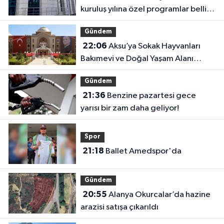
kuruluş yılına özel programlar belli
oldu
Gündem
22:06
Aksu’ya Sokak Hayvanları
Bakımevi ve Doğal Yaşam Alanı
geliyor
Gündem
21:36
Benzine pazartesi gece
yarısı bir zam daha geliyor!
Spor
21:18
Ballet Amedspor'da
Gündem
20:55
Alanya Okurcalar’da hazine
arazisi satışa çıkarıldı