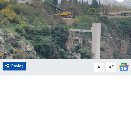
Eğitim
Sağlık
Magazin
Turizm
Paylaş
-
+
A
A
Çevre
Kültür ve Sanat
Sivil Toplum
Tarım
Bilim ve Teknoloji