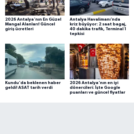
2026 Antalya'nın En Güzel
Antalya Havalimanı’nda
Mangal Alanları! Güncel
kriz büyüyor: 2 saat bagaj,
giriş ücretleri
40 dakika trafik, Terminal 1
tepkisi
Kundu'da beklenen haber
2026 Antalya'nın en iyi
geldi! ASAT tarih verdi
dönercileri: İşte Google
puanları ve güncel fiyatlar