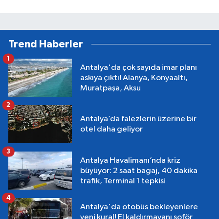
Trend Haberler
1
Antalya'da çok sayıda imar planı
askıya çıktı! Alanya, Konyaaltı,
Muratpaşa, Aksu
2
Antalya’da falezlerin üzerine bir
otel daha geliyor
3
Antalya Havalimanı’nda kriz
büyüyor: 2 saat bagaj, 40 dakika
trafik, Terminal 1 tepkisi
4
Antalya'da otobüs bekleyenlere
yeni kural! El kaldırmayanı şoför