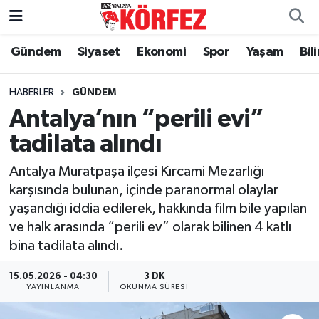
Gündem
Siyaset
Ekonomi
Spor
Yaşam
Bil
Gündem
Nöbetçi Eczaneler
Siyaset
Hava Durumu
HABERLER
GÜNDEM
Antalya’nın “perili evi”
Yerel Yönetim
Trafik Durumu
tadilata alındı
Ekonomi
Süper Lig Puan Durumu ve Fikstür
Antalya Muratpaşa ilçesi Kırcami Mezarlığı
karşısında bulunan, içinde paranormal olaylar
Spor
Tüm Manşetler
yaşandığı iddia edilerek, hakkında film bile yapılan
ve halk arasında “perili ev” olarak bilinen 4 katlı
Yaşam
Son Dakika Haberleri
bina tadilata alındı.
Asayiş
Haber Arşivi
15.05.2026 - 04:30
3 DK
YAYINLANMA
OKUNMA SÜRESI
Dünya