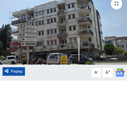
Eğitim
Sağlık
Magazin
Turizm
Çevre
Paylaş
-
+
A
A
Kültür ve Sanat
Sivil Toplum
Tarım
Bilim ve Teknoloji