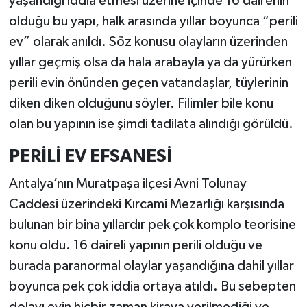
yaşandığı iddia etmesi üzerine içinde 16 dairenin
olduğu bu yapı, halk arasında yıllar boyunca “perili
ev” olarak anıldı. Söz konusu olayların üzerinden
yıllar geçmiş olsa da hala arabayla ya da yürürken
perili evin önünden geçen vatandaşlar, tüylerinin
diken diken olduğunu söyler. Filimler bile konu
olan bu yapının ise şimdi tadilata alındığı görüldü.
PERİLİ EV EFSANESİ
Antalya’nın Muratpaşa ilçesi Avni Tolunay
Caddesi üzerindeki Kırcami Mezarlığı karşısında
bulunan bir bina yıllardır pek çok komplo teorisine
konu oldu. 16 daireli yapının perili olduğu ve
burada paranormal olaylar yaşandığına dahil yıllar
boyunca pek çok iddia ortaya atıldı. Bu sebepten
dolayı evin hiçbir zaman kiraya verilmediği ve