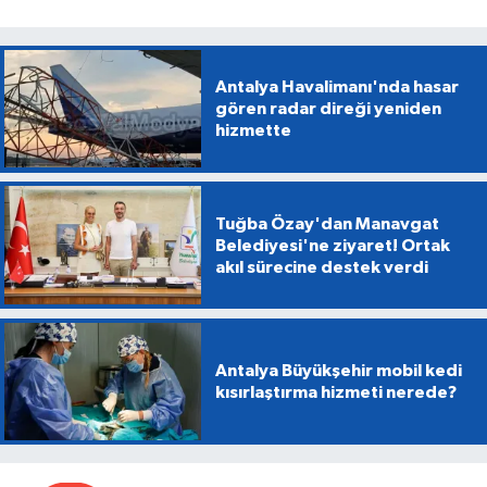
Antalya Havalimanı'nda hasar
gören radar direği yeniden
hizmette
Tuğba Özay'dan Manavgat
Belediyesi'ne ziyaret! Ortak
akıl sürecine destek verdi
Antalya Büyükşehir mobil kedi
kısırlaştırma hizmeti nerede?