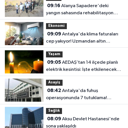
09:16
Alanya Sapadere'deki
yangın sahasında rehabilitasyon
başladı!
Ekonomi
09:09
Antalya'da klima faturaları
cep yakıyor! Uzmandan altın
tavsiyeler
Yaşam
09:05
AEDAŞ’tan 14 ilçede planlı
elektrik kesintisi: İşte etkilenecek
ilçeler
Asayiş
08:42
Antalya'da fuhuş
operasyonunda 7 tutuklama!
Soruşturma genişliyor
Sağlık
08:09
Aksu Devlet Hastanesi'nde
sona yaklaşıldı