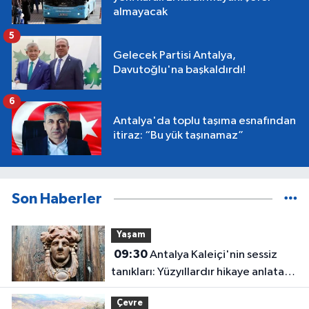
almayacak
5
Gelecek Partisi Antalya,
Davutoğlu'na başkaldırdı!
6
Antalya'da toplu taşıma esnafından
itiraz: “Bu yük taşınamaz”
Son Haberler
Yaşam
09:30
Antalya Kaleiçi'nin sessiz
tanıkları: Yüzyıllardır hikaye anlatan
kapı tokmakları
Çevre