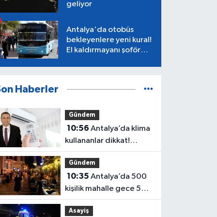
geliyor
Antalya'da otobüs
bekleyenlere yeni kural!
El kaldırmayanı şoför
almayacak
Son Haberler
Gündem
10:56
Antalya’da klima
kullananlar dikkat!
Evinizde yangın çıkabilir
Gündem
10:35
Antalya’da 500
kişilik mahalle gece 50
bine ulaşıyor!
Asayiş