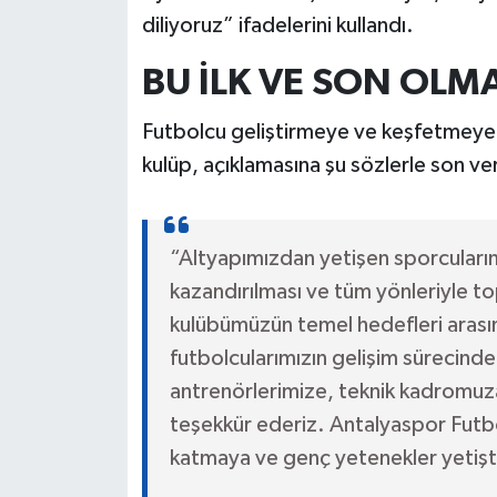
diliyoruz” ifadelerini kullandı.
BU İLK VE SON OLM
Futbolcu geliştirmeye ve keşfetmeye 
kulüp, açıklamasına şu sözlerle son ve
“Altyapımızdan yetişen sporcularım
kazandırılması ve tüm yönleriyle top
kulübümüzün temel hedefleri arası
futbolcularımızın gelişim sürecind
antrenörlerimize, teknik kadromuza 
teşekkür ederiz. Antalyaspor Futb
katmaya ve genç yetenekler yetişti