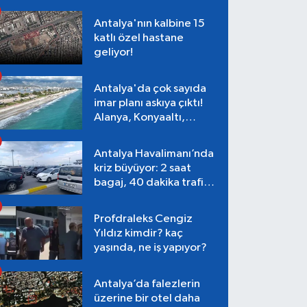
Antalya'nın kalbine 15
katlı özel hastane
geliyor!
Antalya'da çok sayıda
imar planı askıya çıktı!
Alanya, Konyaaltı,
Muratpaşa, Aksu
Antalya Havalimanı’nda
kriz büyüyor: 2 saat
bagaj, 40 dakika trafik,
Terminal 1 tepkisi
Profdraleks Cengiz
Yıldız kimdir? kaç
yaşında, ne iş yapıyor?
Antalya’da falezlerin
üzerine bir otel daha