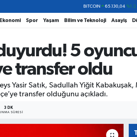
DOLAR
47,7106
%0.17
EURO
55,1652
%0.27
Ekonomi
Spor
Yaşam
Bilim ve Teknoloji
Asayiş
D
STERLİN
64,4046
%0.35
GRAM ALTIN
6618.49
%2.12
duyurdu! 5 oyunc
BİST100
13.773
%-19
BITCOIN
65.130,04
%1.2
e transfer oldu
veys Yasir Satık, Sadullah Yiğit Kabakuş
e’ye transfer olduğunu açıkladı.
3 DK
UNMA SÜRESI