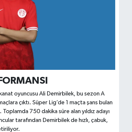
RFORMANSI
kanat oyuncusu Ali Demirbilek, bu sezon A
açlara çıktı. Süper Lig’de 1 maçta şans bulan
ı. Toplamda 750 dakika süre alan yıldız adayı
mcular tarafından Demirbilek de hızlı, çabuk,
iriliyor.