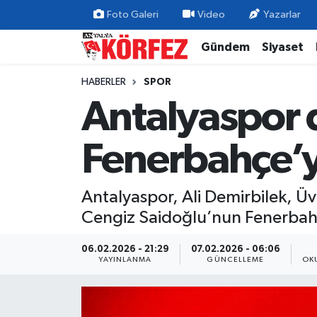
Foto Galeri
Video
Yazarlar
Gündem
Siyaset
Gündem
Nöbetçi Eczaneler
HABERLER
SPOR
Siyaset
Hava Durumu
Antalyaspor 
Yerel Yönetim
Trafik Durumu
Fenerbahçe’y
Ekonomi
Süper Lig Puan Durumu ve Fikstür
Antalyaspor, Ali Demirbilek, Ü
Spor
Tüm Manşetler
Cengiz Saidoğlu’nun Fenerbahç
Yaşam
Son Dakika Haberleri
06.02.2026 - 21:29
07.02.2026 - 06:06
YAYINLANMA
GÜNCELLEME
OK
Asayiş
Haber Arşivi
Dünya