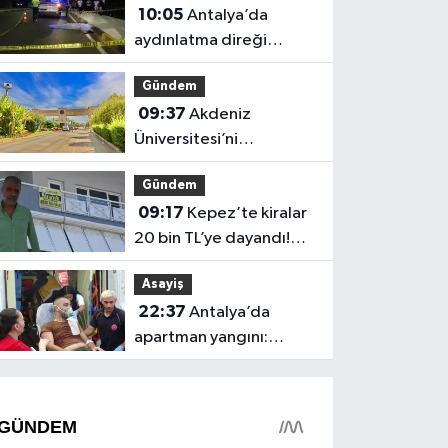
10:05
Antalya’da
aydınlatma direği
faciaya neden oldu
Gündem
09:37
Akdeniz
Üniversitesi’ni
yazacaklar dikkat! Asıl
Gündem
sınav şimdi başlıyor
09:17
Kepez’te kiralar
20 bin TL’ye dayandı!
CHP’li Özel’den tepki
Asayiş
22:37
Antalya’da
apartman yangını:
Mahsur kalan aile
kurtarıldı