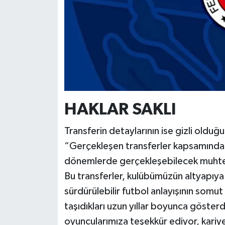
HAKLAR SAKLI
Transferin detaylarının ise gizli olduğ
“Gerçekleşen transferler kapsamında 
dönemlerde gerçekleşebilecek muhteme
Bu transferler, kulübümüzün altyapıy
sürdürülebilir futbol anlayışının somut
taşıdıkları uzun yıllar boyunca gösterd
oyuncularımıza teşekkür ediyor, kariye