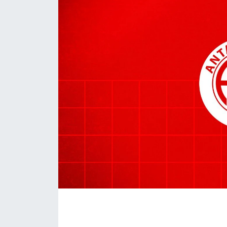
Eğitim
Sağlık
Magazin
Turizm
Çevre
Kültür ve Sanat
Sivil Toplum
Tarım
Bilim ve Teknoloji