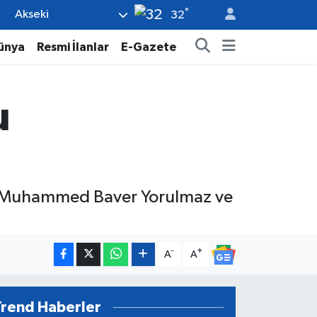
°
Akseki
32
ünya
Resmi İlanlar
E-Gazete
u
ak, Muhammed Baver Yorulmaz ve
-
+
A
A
Trend Haberler