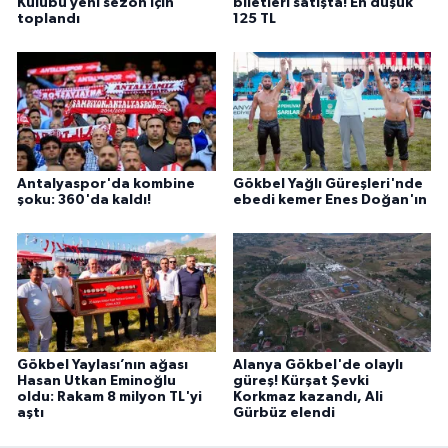
Kulübü yeni sezon için
biletleri satışta! En düşük
toplandı
125 TL
Antalyaspor'da kombine
Gökbel Yağlı Güreşleri'nde
şoku: 360'da kaldı!
ebedi kemer Enes Doğan'ın
Gökbel Yaylası’nın ağası
Alanya Gökbel'de olaylı
Hasan Utkan Eminoğlu
güreş! Kürşat Şevki
oldu: Rakam 8 milyon TL'yi
Korkmaz kazandı, Ali
aştı
Gürbüz elendi