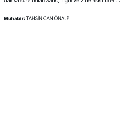
dakika süre bulan Saric, 1 gol ve 2 de asist üretti.
Muhabir:
TAHSİN CAN ÖNALP