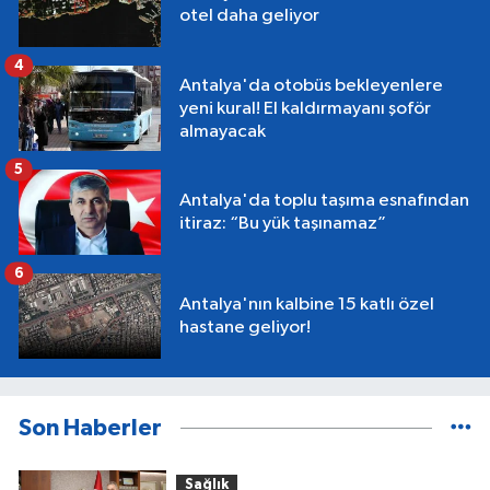
otel daha geliyor
4
Antalya'da otobüs bekleyenlere
yeni kural! El kaldırmayanı şoför
almayacak
5
Antalya'da toplu taşıma esnafından
itiraz: “Bu yük taşınamaz”
6
Antalya'nın kalbine 15 katlı özel
hastane geliyor!
Son Haberler
Sağlık