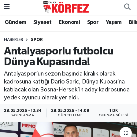
Gündem
Siyaset
Ekonomi
Spor
Yaşam
Bil
Gündem
Nöbetçi Eczaneler
Siyaset
Hava Durumu
HABERLER
SPOR
Antalyasporlu futbolcu
Yerel Yönetim
Trafik Durumu
Dünya Kupasında!
Ekonomi
Süper Lig Puan Durumu ve Fikstür
Antalyaspor’un sezon başında kiralık olarak
kadrosuna kattığı Dario Saric, Dünya Kupası’na
Spor
Tüm Manşetler
katılacak olan Bosna-Hersek’in aday kadrosunda
yedek oyuncu olarak yer aldı.
Yaşam
Son Dakika Haberleri
28.05.2026 - 13:34
28.05.2026 - 14:09
1 DK
YAYINLANMA
GÜNCELLEME
OKUNMA SÜRESI
Asayiş
Haber Arşivi
Dünya