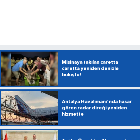
Misinaya takılan caretta
caretta yeniden denizle
buluştu!
Antalya Havalimanı'nda hasar
gören radar direği yeniden
hizmette