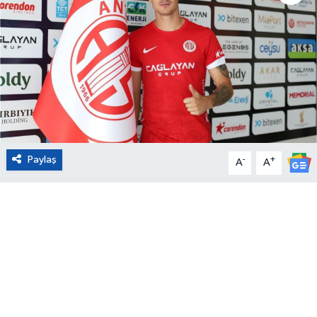
Eğitim
Sağlık
Magazin
Turizm
Paylaş
-
+
A
A
Çevre
Kültür ve Sanat
Sivil Toplum
Tarım
Bilim ve Teknoloji