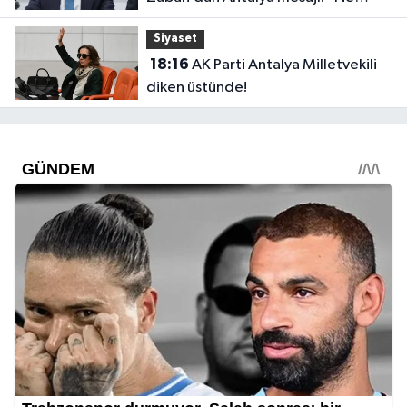
dediysek o”
Siyaset
18:16
AK Parti Antalya Milletvekili
diken üstünde!