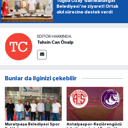
Tuğba Özay'dan Manavgat
Belediyesi'ne ziyaret! Ortak
akıl sürecine destek verdi
EDITÖR HAKKINDA
Tahsin Can Önalp
Bunlar da ilginizi çekebilir
Muratpaşa Belediyesi Spor
Antalyaspor-Keçiörengücü