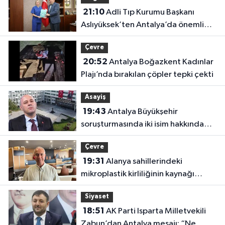
21:10
Adli Tıp Kurumu Başkanı
Aslıyüksek’ten Antalya’da önemli
ziyaret
Çevre
20:52
Antalya Boğazkent Kadınlar
Plajı’nda bırakılan çöpler tepki çekti
Asayiş
19:43
Antalya Büyükşehir
soruşturmasında iki isim hakkında
yeni karar
Çevre
19:31
Alanya sahillerindeki
mikroplastik kirliliğinin kaynağı
açıklandı
Siyaset
18:51
AK Parti Isparta Milletvekili
Zabun’dan Antalya mesajı: “Ne