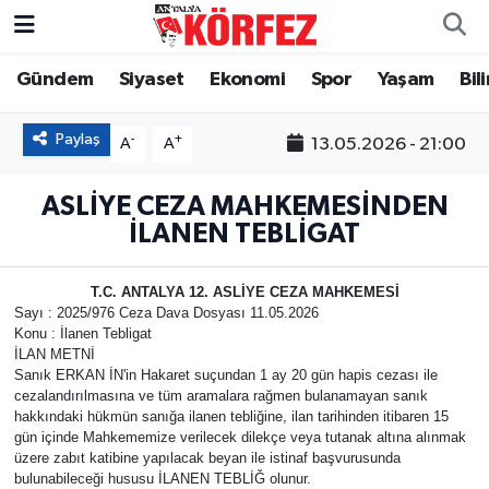
Gündem
Siyaset
Ekonomi
Spor
Yaşam
Bil
Gündem
Nöbetçi Eczaneler
Siyaset
Hava Durumu
Paylaş
-
+
13.05.2026 - 21:00
A
A
Yerel Yönetim
Trafik Durumu
ASLİYE CEZA MAHKEMESİNDEN
İLANEN TEBLİGAT
Ekonomi
Süper Lig Puan Durumu ve Fikstür
T.C. ANTALYA 12. ASLİYE CEZA MAHKEMESİ
Spor
Tüm Manşetler
Sayı : 2025/976 Ceza Dava Dosyası 11.05.2026
Konu : İlanen Tebligat
İLAN METNİ
Yaşam
Son Dakika Haberleri
Sanık ERKAN İN'in Hakaret suçundan 1 ay 20 gün hapis cezası ile
cezalandırılmasına ve tüm aramalara rağmen bulanamayan sanık
Asayiş
Haber Arşivi
hakkındaki hükmün sanığa ilanen tebliğine, ilan tarihinden itibaren 15
gün içinde Mahkememize verilecek dilekçe veya tutanak altına alınmak
üzere zabıt katibine yapılacak beyan ile istinaf başvurusunda
Dünya
bulunabileceği hususu İLANEN TEBLİĞ olunur.