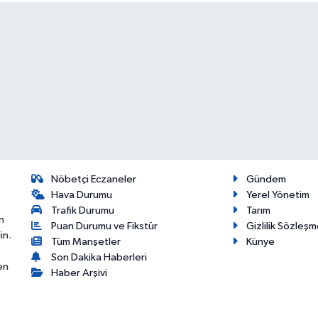
Nöbetçi Eczaneler
Gündem
Hava Durumu
Yerel Yönetim
Trafik Durumu
Tarım
n
Puan Durumu ve Fikstür
Gizlilik Sözleşm
in.
Tüm Manşetler
Künye
Son Dakika Haberleri
en
Haber Arşivi