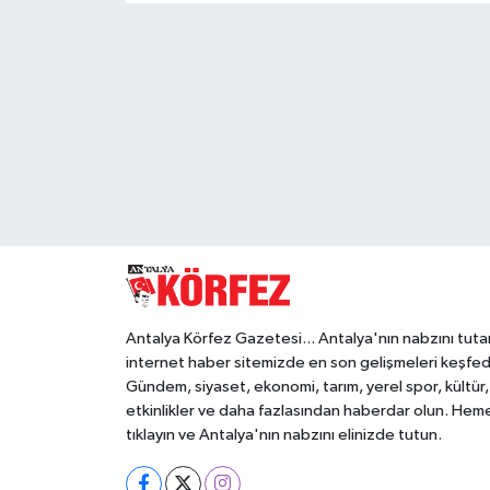
Eğitim
Sağlık
Magazin
Turizm
Çevre
Kültür ve Sanat
Antalya Körfez Gazetesi... Antalya'nın nabzını tuta
internet haber sitemizde en son gelişmeleri keşfed
Sivil Toplum
Gündem, siyaset, ekonomi, tarım, yerel spor, kültür,
etkinlikler ve daha fazlasından haberdar olun. Hem
Tarım
tıklayın ve Antalya'nın nabzını elinizde tutun.
Bilim ve Teknoloji