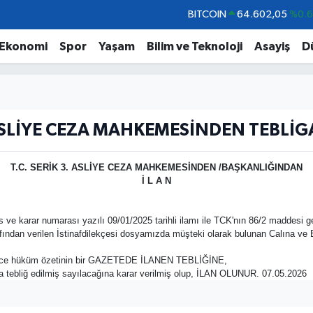
BITCOIN
64.602,05
%0.
DOLAR
47,5986
%0.
Ekonomi
Spor
Yaşam
Bilim ve Teknoloji
Asayiş
D
EURO
55,0700
%0
STERLİN
64,2438
%0.
GRAM ALTIN
6513.94
%0.
SLİYE CEZA MAHKEMESİNDEN TEBLİG
BİST100
13.768
%4
T.C. SERİK 3. ASLİYE CEZA MAHKEMESİNDEN /BAŞKANLIĞINDAN
İ L A N
karar numarası yazılı 09/01/2025 tarihli ilamı ile TCK'nın 86/2 maddesi gere
fından verilen İstinafdilekçesi dosyamızda müşteki olarak bulunan Calına
ğince hüküm özetinin bir GAZETEDE İLANEN TEBLİĞİNE,
nra tebliğ edilmiş sayılacağına karar verilmiş olup, İLAN OLUNUR. 07.05.2026