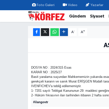
Foto Galeri
Video
Yazarlar
Gündem
Siyaset
Gündem
Nöbetçi Eczaneler
Siyaset
Hava Durumu
-
+
A
A
Yerel Yönetim
Trafik Durumu
A
Ekonomi
Süper Lig Puan Durumu ve Fikstür
DOSYA NO : 2024/315 Esas
Spor
Tüm Manşetler
KARAR NO : 2025/27
Basit yaralama suçundan Mahkememizin yukarıda esas ve 
Yaşam
Son Dakika Haberleri
gerekçeli kararın ve sanık Murat ERİŞGEN Müdafi tara
IVENFICHEV'a tebliğ edilememiştir.
1- 7201 sayılı Tebligat Kanununun 29. maddesi gere
Asayiş
Haber Arşivi
2- Hüküm fıkrasının ilan tarihinden itibaren 2 hafta so
#ilangovtr
Dünya