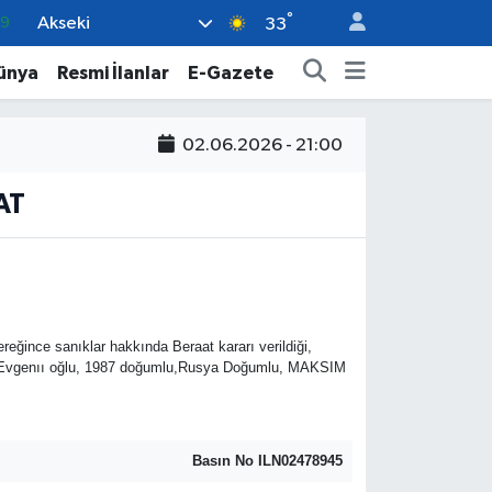
°
Akseki
69
33
06
ünya
Resmi İlanlar
E-Gazete
.1
21
02.06.2026 - 21:00
32
AT
8
ğince sanıklar hakkında Beraat kararı verildiği,
 ve Evgenıı oğlu, 1987 doğumlu,Rusya Doğumlu, MAKSIM
Basın No ILN02478945