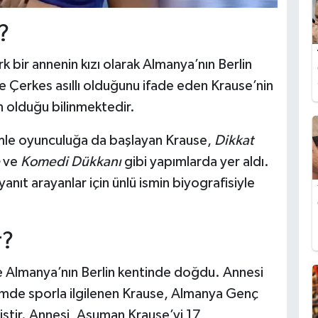
?
 bir annenin kızı olarak Almanya’nın Berlin
 Çerkes asıllı olduğunu ifade eden Krause’nin
n olduğu bilinmektedir.
ilmle oyunculuğa da başlayan Krause,
Dikkat
e
ve
Komedi Dükkanı
gibi yapımlarda yer aldı.
ıt arayanlar için ünlü ismin biyografisiyle
r?
 Almanya’nın Berlin kentinde doğdu. Annesi
emde sporla ilgilenen Krause, Almanya Genç
iştir. Annesi, Asuman Krause’yi 17