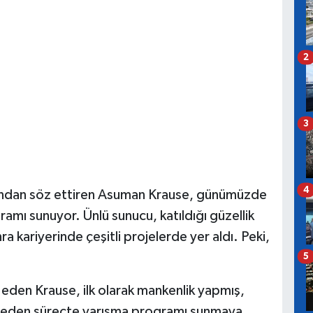
2
3
4
 adından söz ettiren Asuman Krause, günümüzde
gramı sunuyor. Ünlü sunucu, katıldığı güzellik
ra kariyerinde çeşitli projelerde yer aldı. Peki,
5
e eden Krause, ilk olarak mankenlik yapmış,
m eden süreçte yarışma programı sunmaya