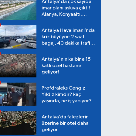
Antalya'da çok sayıda
imar planı askıya çıktı!
Alanya, Konyaaltı,
Muratpaşa, Aksu
Antalya Havalimanı’nda
kriz büyüyor: 2 saat
bagaj, 40 dakika trafik,
Terminal 1 tepkisi
Antalya'nın kalbine 15
katlı özel hastane
geliyor!
Profdraleks Cengiz
Yıldız kimdir? kaç
yaşında, ne iş yapıyor?
Antalya’da falezlerin
üzerine bir otel daha
geliyor