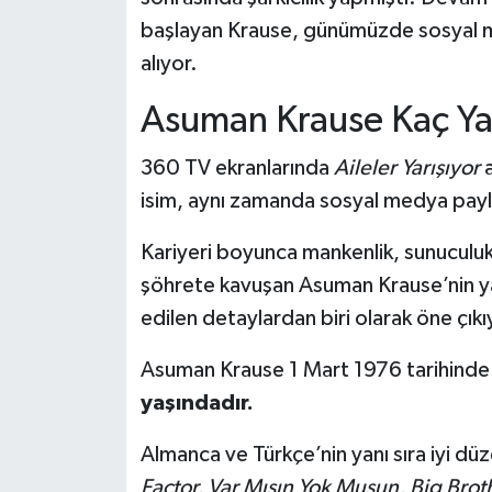
başlayan Krause, günümüzde sosyal me
Güvenlik
alıyor.
Resmi İlanlar
Asuman Krause Kaç Ya
360 TV ekranlarında
Aileler Yarışıyor
isim, aynı zamanda sosyal medya paylaş
Kariyeri boyunca mankenlik, sunuculuk,
şöhrete kavuşan Asuman Krause’nin y
edilen detaylardan biri olarak öne çıkı
Asuman Krause 1 Mart 1976
tarihind
yaşındadır.
Almanca ve Türkçe’nin yanı sıra iyi dü
Factor, Var Mısın Yok Musun, Big Brot