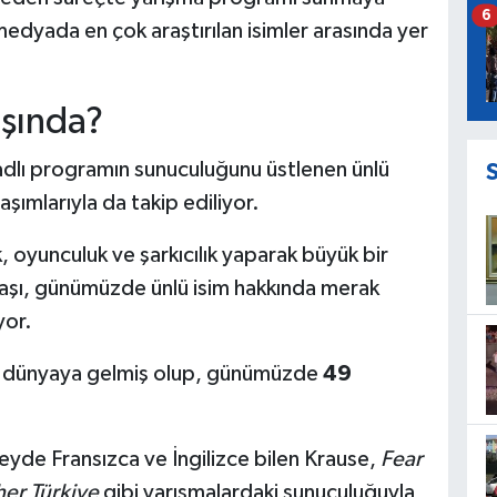
6
dyada en çok araştırılan isimler arasında yer
şında?
adlı programın sunuculuğunu üstlenen ünlü
ımlarıyla da takip ediliyor.
 oyunculuk ve şarkıcılık yaparak büyük bir
aşı, günümüzde ünlü isim hakkında merak
yor.
e dünyaya gelmiş olup, günümüzde
49
zeyde Fransızca ve İngilizce bilen Krause,
Fear
her Türkiye
gibi yarışmalardaki sunuculuğuyla