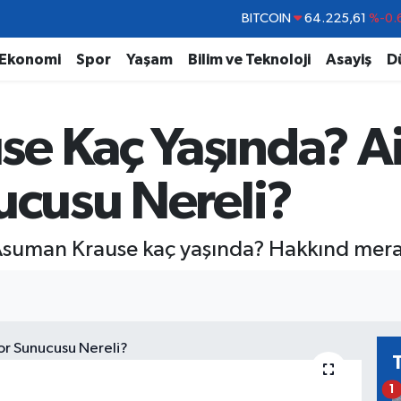
DOLAR
47,7143
%0.
EURO
55,0317
%-0.
Ekonomi
Spor
Yaşam
Bilim ve Teknoloji
Asayiş
D
STERLİN
64,2463
%0.
GRAM ALTIN
6574.81
%1.
e Kaç Yaşında? Ai
BİST100
13.799
%
BITCOIN
64.225,61
%-0.
ucusu Nereli?
Asuman Krause kaç yaşında? Hakkınd merak 
1