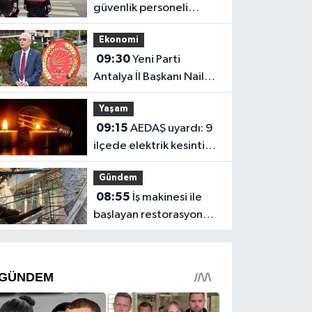
güvenlik personeli
alınacak
Ekonomi
09:30
Yeni Parti
Antalya İl Başkanı Nail
Kamacı: "Emekliler
Yaşam
açlığa mahkum edildi"
09:15
AEDAŞ uyardı: 9
ilçede elektrik kesintisi
yaşanacak
Gündem
08:55
İş makinesi ile
başlayan restorasyonda
tarihi cami yıkıldı!