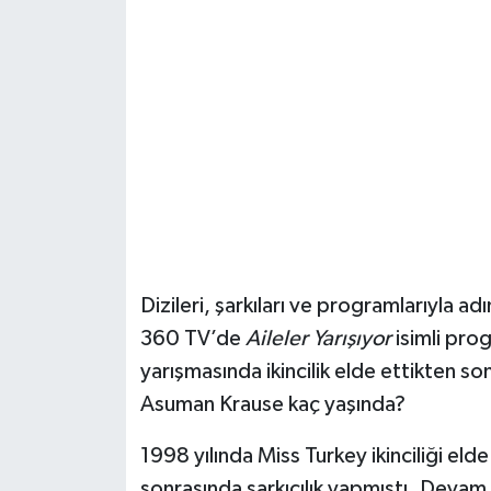
Eğitim
Sağlık
Magazin
Turizm
Çevre
Dizileri, şarkıları ve programlarıyla
Kültür ve Sanat
360 TV’de
Aileler Yarışıyor
isimli pro
yarışmasında ikincilik elde ettikten son
Sivil Toplum
Asuman Krause kaç yaşında?
Tarım
1998 yılında Miss Turkey ikinciliği eld
Bilim ve Teknoloji
sonrasında şarkıcılık yapmıştı. Deva