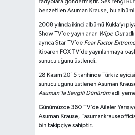
radyolara göndermiştir. Ses rengi Bu
benzetilen Asuman Krause, bu albümle p
2008 yılında ikinci albümü Kukla’yı pi
Show TV’de yayınlanan
Wipe Out
adl
ayrıca Star TV’de
Fear Factor Extrem
itibaren FOX TV’de yayınlanmaya baş
sunuculuğunu üstlendi.
28 Kasım 2015 tarihinde Türk izleyicis
sunuculuğunu üstlenen Asuman Krause
Asuman’la Sevgili Dünürüm
adlı yem
Günümüzde 360 TV’de Aileler Yarışı
Asuman Krause, “asumankrauseofficial”
bin takipçiye sahiptir.