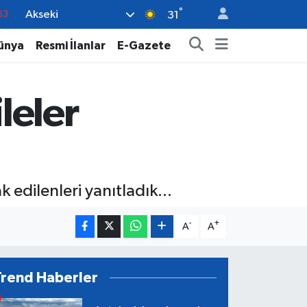
°
Akseki
16
31
02
ünya
Resmi İlanlar
E-Gazete
07
44
leler
70
63
edilenleri yanıtladık...
-
+
A
A
Trend Haberler