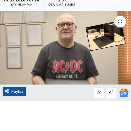
16.05.2026 - 07:14
2 DK
YAYINLANMA
OKUNMA SÜRESI
Eğitim
Sağlık
Magazin
Turizm
Çevre
Kültür ve Sanat
Paylaş
-
+
A
A
Sivil Toplum
Tarım
Bilim ve Teknoloji