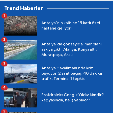
Trend Haberler
1
Antalya'nın kalbine 15 katlı özel
hastane geliyor!
2
Antalya'da çok sayıda imar planı
askıya çıktı! Alanya, Konyaaltı,
Muratpaşa, Aksu
3
Antalya Havalimanı’nda kriz
büyüyor: 2 saat bagaj, 40 dakika
trafik, Terminal 1 tepkisi
4
Profdraleks Cengiz Yıldız kimdir?
kaç yaşında, ne iş yapıyor?
5