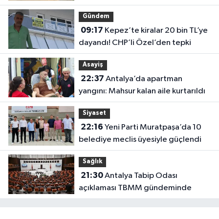
başlıyor
Gündem
09:17
Kepez’te kiralar 20 bin TL’ye
dayandı! CHP’li Özel’den tepki
Asayiş
22:37
Antalya’da apartman
yangını: Mahsur kalan aile kurtarıldı
Siyaset
22:16
Yeni Parti Muratpaşa’da 10
belediye meclis üyesiyle güçlendi
Sağlık
21:30
Antalya Tabip Odası
açıklaması TBMM gündeminde