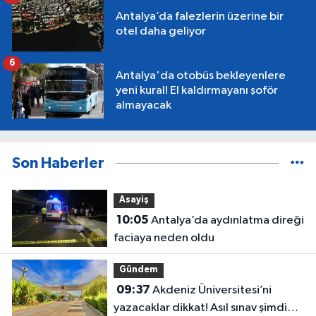
Antalya’da falezlerin üzerine bir
otel daha geliyor
6
Antalya'da otobüs bekleyenlere
yeni kural! El kaldırmayanı şoför
almayacak
Son Haberler
Asayiş
10:05
Antalya’da aydınlatma direği
faciaya neden oldu
Gündem
09:37
Akdeniz Üniversitesi’ni
yazacaklar dikkat! Asıl sınav şimdi