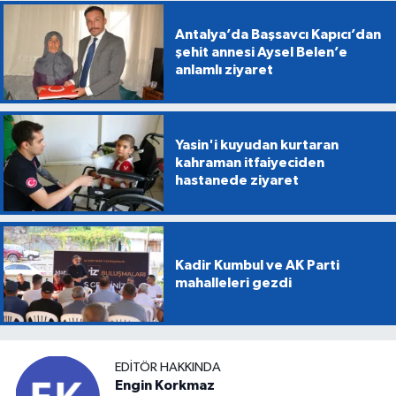
Antalya’da Başsavcı Kapıcı’dan
şehit annesi Aysel Belen’e
anlamlı ziyaret
Yasin'i kuyudan kurtaran
kahraman itfaiyeciden
hastanede ziyaret
Kadir Kumbul ve AK Parti
mahalleleri gezdi
EDITÖR HAKKINDA
Engin Korkmaz