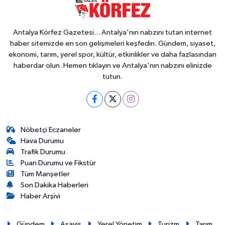
Antalya Körfez Gazetesi... Antalya'nın nabzını tutan internet
haber sitemizde en son gelişmeleri keşfedin. Gündem, siyaset,
ekonomi, tarım, yerel spor, kültür, etkinlikler ve daha fazlasından
haberdar olun. Hemen tıklayın ve Antalya'nın nabzını elinizde
tutun.
Nöbetçi Eczaneler
Hava Durumu
Trafik Durumu
Puan Durumu ve Fikstür
Tüm Manşetler
Son Dakika Haberleri
Haber Arşivi
Gündem
Asayiş
Yerel Yönetim
Turizm
Tarım