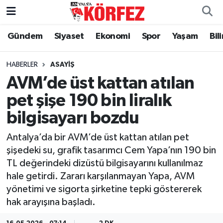
Gündem
Siyaset
Ekonomi
Spor
Yaşam
Bil
Gündem
Nöbetçi Eczaneler
Siyaset
Hava Durumu
HABERLER
ASAYIŞ
AVM’de üst kattan atılan
Yerel Yönetim
Trafik Durumu
pet şişe 190 bin liralık
bilgisayarı bozdu
Ekonomi
Süper Lig Puan Durumu ve Fikstür
Antalya’da bir AVM’de üst kattan atılan pet
Spor
Tüm Manşetler
şişedeki su, grafik tasarımcı Cem Yapa’nın 190 bin
TL değerindeki dizüstü bilgisayarını kullanılmaz
Yaşam
Son Dakika Haberleri
hale getirdi. Zararı karşılanmayan Yapa, AVM
yönetimi ve sigorta şirketine tepki göstererek
Asayiş
Haber Arşivi
hak arayışına başladı.
Dünya