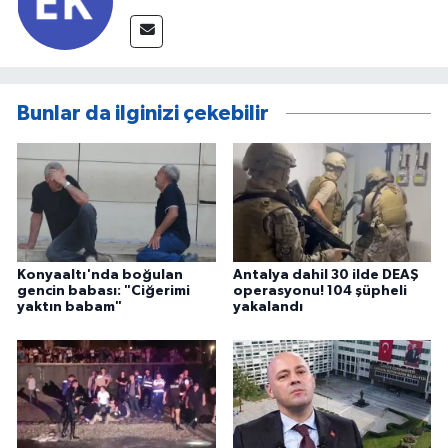
Bunlar da ilginizi çekebilir
Konyaaltı'nda boğulan
Antalya dahil 30 ilde DEAŞ
gencin babası: "Ciğerimi
operasyonu! 104 şüpheli
yaktın babam"
yakalandı