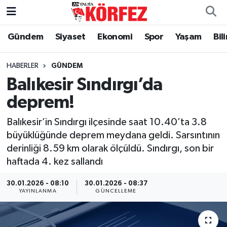
Gündem
Siyaset
Ekonomi
Spor
Yaşam
Bil
Gündem
Nöbetçi Eczaneler
Siyaset
Hava Durumu
HABERLER
GÜNDEM
Balıkesir Sındırgı’da
Yerel Yönetim
Trafik Durumu
deprem!
Ekonomi
Süper Lig Puan Durumu ve Fikstür
Balıkesir’in Sındırgı ilçesinde saat 10.40’ta 3.8
büyüklüğünde deprem meydana geldi. Sarsıntının
Spor
Tüm Manşetler
derinliği 8.59 km olarak ölçüldü. Sındırgı, son bir
haftada 4. kez sallandı
Yaşam
Son Dakika Haberleri
30.01.2026 - 08:10
30.01.2026 - 08:37
YAYINLANMA
GÜNCELLEME
Asayiş
Haber Arşivi
Dünya