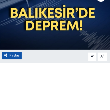
Eğitim
Sağlık
Magazin
Turizm
Paylaş
-
+
A
A
Çevre
Kültür ve Sanat
Sivil Toplum
Tarım
Bilim ve Teknoloji