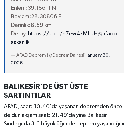
Enlem:39.18611 N
Boylam:28.30806 E
Derinlik:8.59 km
Detay:
https://t.co/h7ew4zMLuH
@afadb
askanlik
— AFAD Deprem (@DepremDairesi)
January 30,
2026
BALIKESİR'DE ÜST ÜSTE
SARTINTILAR
AFAD, saat: 10.40'da yaşanan depremden önce
de dün akşam saat: 21.49'da yine Balıkesir
Sındırgı'da 3.6 büyüklüğünde deprem yaşandığını