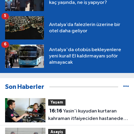
kaç yaşında, ne iş yapıyor?
5
Antalya’da falezlerin üzerine bir
otel daha geliyor
6
Antalya'da otobüs bekleyenlere
yeni kural! El kaldırmayanı şoför
almayacak
Son Haberler
Yaşam
16:16
Yasin'i kuyudan kurtaran
kahraman itfaiyeciden hastanede
ziyaret
Asayiş