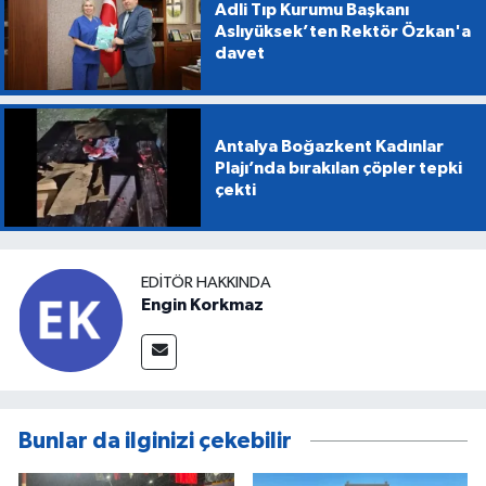
Adli Tıp Kurumu Başkanı
Aslıyüksek’ten Rektör Özkan'a
davet
Antalya Boğazkent Kadınlar
Plajı’nda bırakılan çöpler tepki
çekti
EDITÖR HAKKINDA
Engin Korkmaz
Bunlar da ilginizi çekebilir