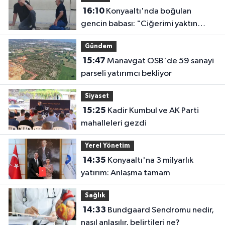
16:10
Konyaaltı'nda boğulan
gencin babası: "Ciğerimi yaktın
babam"
Gündem
15:47
Manavgat OSB'de 59 sanayi
parseli yatırımcı bekliyor
Siyaset
15:25
Kadir Kumbul ve AK Parti
mahalleleri gezdi
Yerel Yönetim
14:35
Konyaaltı'na 3 milyarlık
yatırım: Anlaşma tamam
Sağlık
14:33
Bundgaard Sendromu nedir,
nasıl anlaşılır, belirtileri ne?