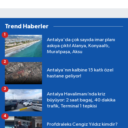
Trend Haberler
1
Antalya'da çok sayıda imar planı
askıya çıktı! Alanya, Konyaaltı,
Muratpaşa, Aksu
2
Antalya'nın kalbine 15 katlı özel
hastane geliyor!
3
Antalya Havalimanı’nda kriz
büyüyor: 2 saat bagaj, 40 dakika
trafik, Terminal 1 tepkisi
4
Profdraleks Cengiz Yıldız kimdir?