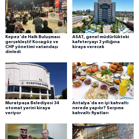
Kepez'de Halk Buluşması
ASAT, genel müdürlükteki
gerçekleşti! Kocagöz ve
kafeteryayı 3 yıllığına
CHP yönetimi vatandaşı
kiraya verecek
dinledi
Muratpaşa Belediyesi 34
Antalya'da en iyi kahvaltı
otomat yerini kiraya
nerede yapılır? Serpme
veriyor
kahvaltı fiyatları