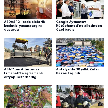
AEDAŞ 12 ilçede elektrik
Cengiz Aytmatov
kesintisi yaşanacağını
Kütüphanesi’ne ailesinden
duyurdu
özel bağış
ASAT’tan Altıntaş ve
Antalya’da 30 yıllık Zafer
Ermenek’te eş zamanlı
Pazarı taşındı
altyapı seferberliği