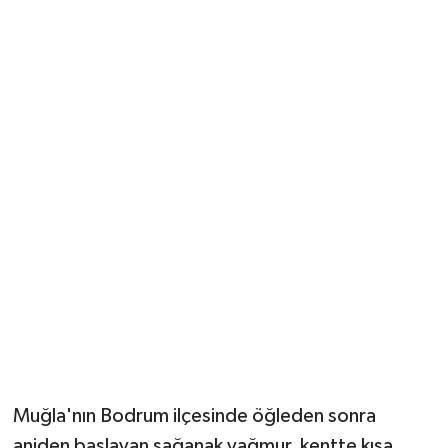
Güvenlik
Resmi İlanlar
Muğla'nın Bodrum ilçesinde öğleden sonra
aniden başlayan sağanak yağmur, kentte kısa