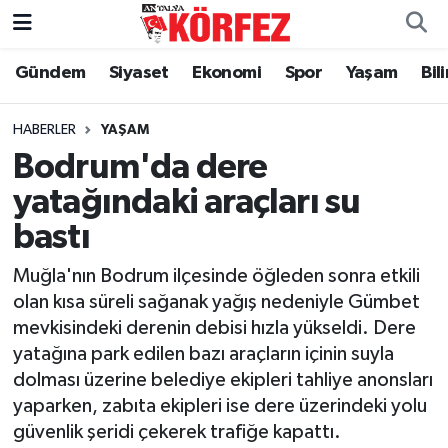
Gündem
Siyaset
Ekonomi
Spor
Yaşam
Bil
Gündem
Nöbetçi Eczaneler
Siyaset
Hava Durumu
HABERLER
YAŞAM
Bodrum'da dere
Yerel Yönetim
Trafik Durumu
yatağındaki araçları su
bastı
Ekonomi
Süper Lig Puan Durumu ve Fikstür
Muğla'nın Bodrum ilçesinde öğleden sonra etkili
Spor
Tüm Manşetler
olan kısa süreli sağanak yağış nedeniyle Gümbet
mevkisindeki derenin debisi hızla yükseldi. Dere
Yaşam
Son Dakika Haberleri
yatağına park edilen bazı araçların içinin suyla
dolması üzerine belediye ekipleri tahliye anonsları
Asayiş
Haber Arşivi
yaparken, zabıta ekipleri ise dere üzerindeki yolu
güvenlik şeridi çekerek trafiğe kapattı.
Dünya