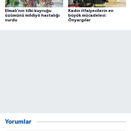
Elmalı’nın tilki kuyruğu
Kadın itfaiyecilerin en
üzümünü mildiyö hastalığı
büyük mücadelesi:
vurdu
Önyargılar
Yorumlar