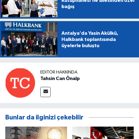
Kütüphanesi’ne ailesinden özel
bağış
Antalya’da Yasin Akülkü,
Halkbank toplantısında
üyelerle buluştu
EDITÖR HAKKINDA
Tahsin Can Önalp
Bunlar da ilginizi çekebilir