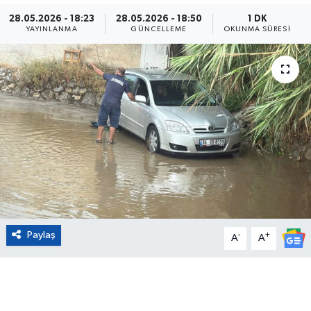
28.05.2026 - 18:23
28.05.2026 - 18:50
1 DK
Eğitim
YAYINLANMA
GÜNCELLEME
OKUNMA SÜRESI
Sağlık
Magazin
Turizm
Çevre
Kültür ve Sanat
Paylaş
-
+
Sivil Toplum
A
A
Tarım
Bilim ve Teknoloji