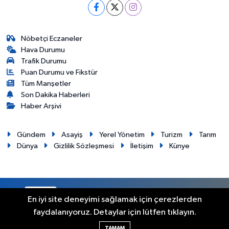
Nöbetçi Eczaneler
Hava Durumu
Trafik Durumu
Puan Durumu ve Fikstür
Tüm Manşetler
Son Dakika Haberleri
Haber Arşivi
Gündem
Asayiş
Yerel Yönetim
Turizm
Tarım
Dünya
Gizlilik Sözleşmesi
İletişim
Künye
RSS
Copyright © 2012. Her hakkı saklıdır.
En iyi site deneyimi sağlamak için çerezlerden
faydalanıyoruz. Detaylar için lütfen tıklayın.
Haber Yazılımı:
TE Bilişim
TAMAM