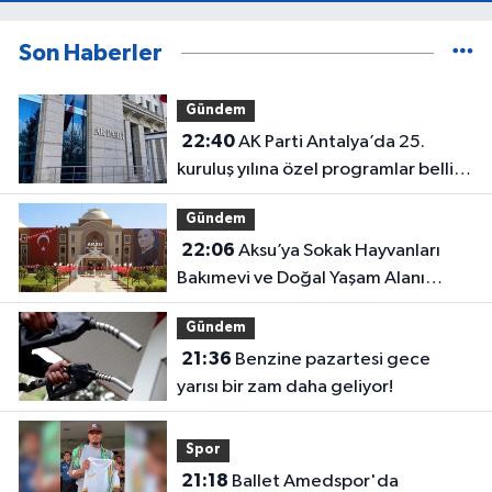
Son Haberler
Gündem
22:40
AK Parti Antalya’da 25.
kuruluş yılına özel programlar belli
oldu
Gündem
22:06
Aksu’ya Sokak Hayvanları
Bakımevi ve Doğal Yaşam Alanı
geliyor
Gündem
21:36
Benzine pazartesi gece
yarısı bir zam daha geliyor!
Spor
21:18
Ballet Amedspor'da