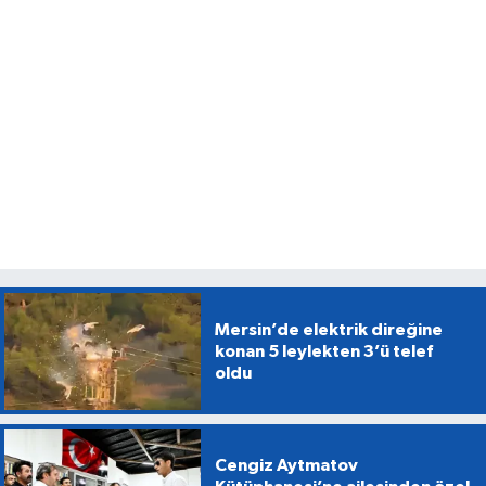
Mersin’de elektrik direğine
konan 5 leylekten 3’ü telef
oldu
Cengiz Aytmatov