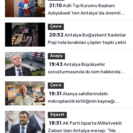
21:10
Adli Tıp Kurumu Başkanı
Aslıyüksek’ten Antalya’da önemli
ziyaret
Çevre
20:52
Antalya Boğazkent Kadınlar
Plajı’nda bırakılan çöpler tepki çekti
Asayiş
19:43
Antalya Büyükşehir
soruşturmasında iki isim hakkında
yeni karar
Çevre
19:31
Alanya sahillerindeki
mikroplastik kirliliğinin kaynağı
açıklandı
Siyaset
18:51
AK Parti Isparta Milletvekili
Zabun’dan Antalya mesajı: “Ne