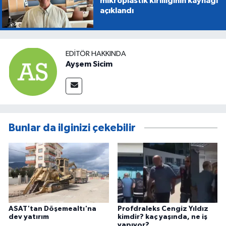
mikroplastik kirliliğinin kaynağı
açıklandı
EDITÖR HAKKINDA
Ayşem Sicim
Bunlar da ilginizi çekebilir
ASAT'tan Döşemealtı'na
Profdraleks Cengiz Yıldız
dev yatırım
kimdir? kaç yaşında, ne iş
yapıyor?