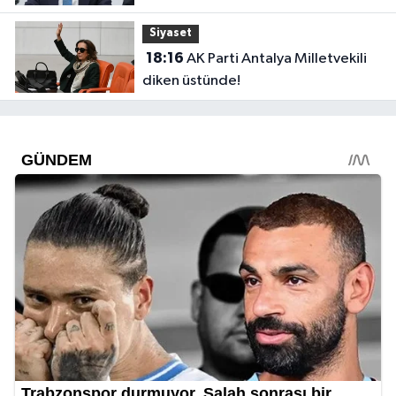
dediysek o”
Siyaset
18:16
AK Parti Antalya Milletvekili
diken üstünde!