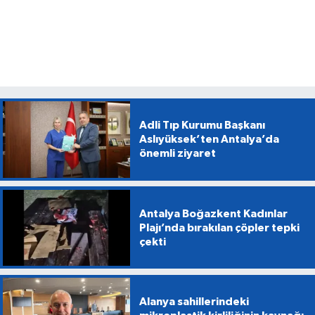
Adli Tıp Kurumu Başkanı
Aslıyüksek’ten Antalya’da
önemli ziyaret
Antalya Boğazkent Kadınlar
Plajı’nda bırakılan çöpler tepki
çekti
Alanya sahillerindeki