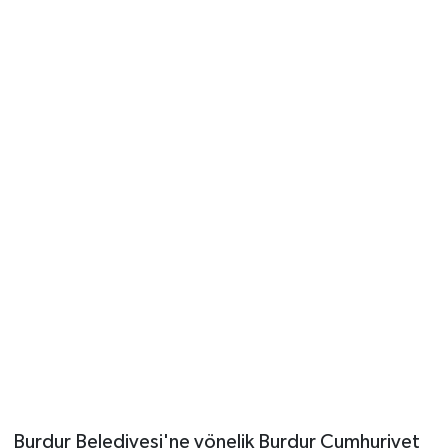
Güvenlik
Resmi İlanlar
Burdur Belediyesi'ne yönelik Burdur Cumhuriyet