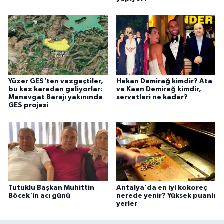
Yüzer GES'ten vazgeçtiler,
Hakan Demirağ kimdir? Ata
bu kez karadan geliyorlar:
ve Kaan Demirağ kimdir,
Manavgat Barajı yakınında
servetleri ne kadar?
GES projesi
Tutuklu Başkan Muhittin
Antalya'da en iyi kokoreç
Böcek'in acı günü
nerede yenir? Yüksek puanlı
yerler