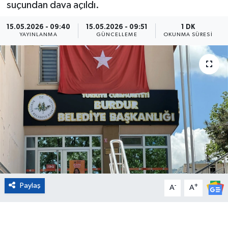
suçundan dava açıldı.
Eğitim
15.05.2026 - 09:40
15.05.2026 - 09:51
1 DK
YAYINLANMA
GÜNCELLEME
OKUNMA SÜRESI
Sağlık
Magazin
Turizm
Çevre
Kültür ve Sanat
Sivil Toplum
Paylaş
-
+
A
A
Tarım
Bilim ve Teknoloji