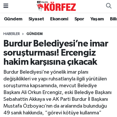
Gündem
Siyaset
Ekonomi
Spor
Yaşam
Bil
Gündem
Nöbetçi Eczaneler
Siyaset
Hava Durumu
HABERLER
GÜNDEM
Burdur Belediyesi’ne imar
Yerel Yönetim
Trafik Durumu
soruşturması! Ercengiz
hakim karşısına çıkacak
Ekonomi
Süper Lig Puan Durumu ve Fikstür
Burdur Belediyesi’ne yönelik imar planı
Spor
Tüm Manşetler
değişiklikleri ve yapı ruhsatlarıyla ilgili yürütülen
soruşturma kapsamında, mevcut Belediye
Yaşam
Son Dakika Haberleri
Başkanı Ali Orkun Ercengiz, eski Belediye Başkanı
Sebahattin Akkaya ve AK Parti Burdur İl Başkanı
Asayiş
Haber Arşivi
Mustafa Özboyacı’nın da aralarında bulunduğu
49 sanık hakkında, “görevi kötüye kullanma”
Dünya