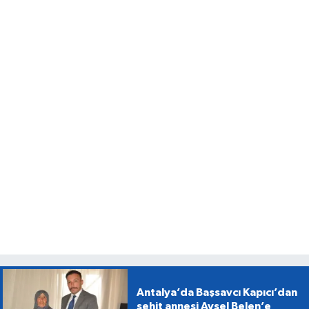
Antalya’da Başsavcı Kapıcı’dan
şehit annesi Aysel Belen’e