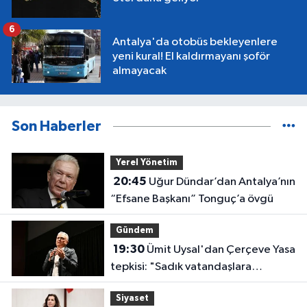
6
Antalya'da otobüs bekleyenlere
yeni kural! El kaldırmayanı şoför
almayacak
Son Haberler
Yerel Yönetim
20:45
Uğur Dündar’dan Antalya’nın
“Efsane Başkanı” Tonguç’a övgü
Gündem
19:30
Ümit Uysal'dan Çerçeve Yasa
tepkisi: "Sadık vatandaşlara
haksızlık"
Siyaset