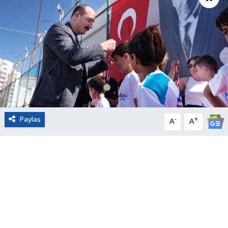
Eğitim
Sağlık
Magazin
Turizm
Paylaş
-
+
Çevre
A
A
Kültür ve Sanat
Sivil Toplum
Tarım
Bilim ve Teknoloji