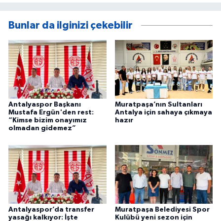
Bunlar da ilginizi çekebilir
Antalyaspor Başkanı
Muratpaşa’nın Sultanları
Mustafa Ergün'den rest:
Antalya için sahaya çıkmaya
“Kimse bizim onayımız
hazır
olmadan gidemez”
Antalyaspor’da transfer
Muratpaşa Belediyesi Spor
yasağı kalkıyor: İşte
Kulübü yeni sezon için