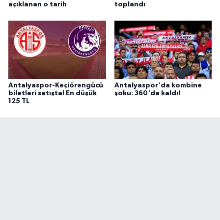
açıklanan o tarih
toplandı
Antalyaspor-Keçiörengücü
Antalyaspor'da kombine
biletleri satışta! En düşük
şoku: 360'da kaldı!
125 TL