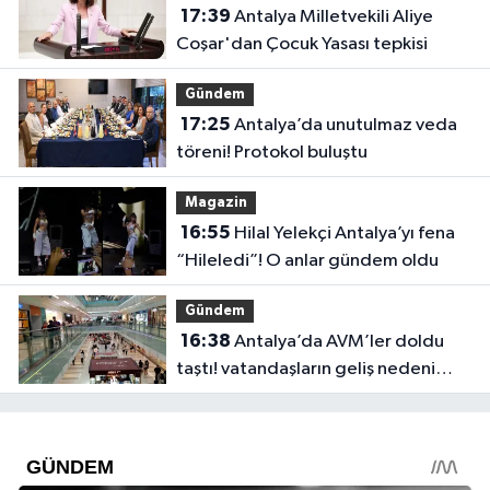
17:39
Antalya Milletvekili Aliye
Coşar'dan Çocuk Yasası tepkisi
Gündem
17:25
Antalya’da unutulmaz veda
töreni! Protokol buluştu
Magazin
16:55
Hilal Yelekçi Antalya’yı fena
“Hileledi”! O anlar gündem oldu
Gündem
16:38
Antalya’da AVM’ler doldu
taştı! vatandaşların geliş nedeni
farklı çıktı