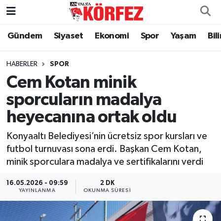
Gündem
Siyaset
Ekonomi
Spor
Yaşam
Bil
Gündem
Nöbetçi Eczaneler
Siyaset
Hava Durumu
HABERLER
SPOR
Cem Kotan minik
Yerel Yönetim
Trafik Durumu
sporcuların madalya
heyecanına ortak oldu
Ekonomi
Süper Lig Puan Durumu ve Fikstür
Konyaaltı Belediyesi’nin ücretsiz spor kursları ve
Spor
Tüm Manşetler
futbol turnuvası sona erdi. Başkan Cem Kotan,
minik sporculara madalya ve sertifikalarını verdi
Yaşam
Son Dakika Haberleri
16.05.2026 - 09:59
2 DK
Asayiş
Haber Arşivi
YAYINLANMA
OKUNMA SÜRESI
Dünya