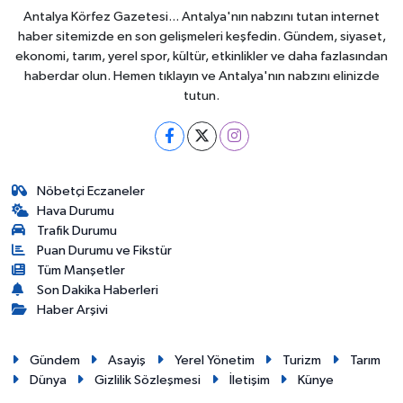
Antalya Körfez Gazetesi... Antalya'nın nabzını tutan internet
haber sitemizde en son gelişmeleri keşfedin. Gündem, siyaset,
ekonomi, tarım, yerel spor, kültür, etkinlikler ve daha fazlasından
haberdar olun. Hemen tıklayın ve Antalya'nın nabzını elinizde
tutun.
Nöbetçi Eczaneler
Hava Durumu
Trafik Durumu
Puan Durumu ve Fikstür
Tüm Manşetler
Son Dakika Haberleri
Haber Arşivi
Gündem
Asayiş
Yerel Yönetim
Turizm
Tarım
Dünya
Gizlilik Sözleşmesi
İletişim
Künye