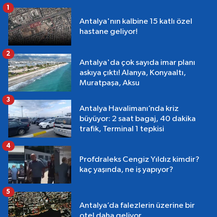
1
Antalya'nın kalbine 15 katlı özel
hastane geliyor!
2
Antalya'da çok sayıda imar planı
askıya çıktı! Alanya, Konyaaltı,
Muratpaşa, Aksu
3
Antalya Havalimanı’nda kriz
büyüyor: 2 saat bagaj, 40 dakika
trafik, Terminal 1 tepkisi
4
Profdraleks Cengiz Yıldız kimdir?
kaç yaşında, ne iş yapıyor?
5
Antalya’da falezlerin üzerine bir
otel daha geliyor