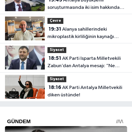
Antalya Büyükşehir
soruşturmasında iki isim hakkında
yeni karar
Çevre
19:31
Alanya sahillerindeki
mikroplastik kirliliğinin kaynağı
açıklandı
Siyaset
18:51
AK Parti Isparta Milletvekili
Zabun’dan Antalya mesajı: “Ne
dediysek o”
Siyaset
18:16
AK Parti Antalya Milletvekili
diken üstünde!