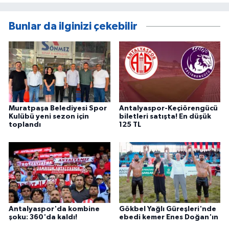
Bunlar da ilginizi çekebilir
Muratpaşa Belediyesi Spor
Antalyaspor-Keçiörengücü
Kulübü yeni sezon için
biletleri satışta! En düşük
toplandı
125 TL
Antalyaspor'da kombine
Gökbel Yağlı Güreşleri'nde
şoku: 360'da kaldı!
ebedi kemer Enes Doğan'ın