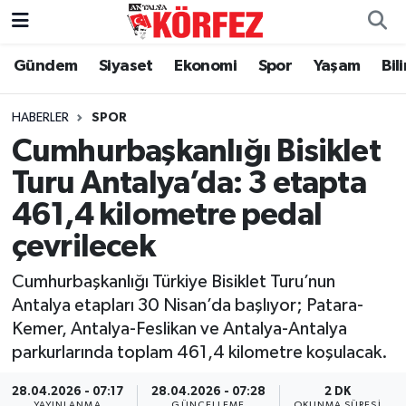
Gündem
Siyaset
Ekonomi
Spor
Yaşam
Bil
Gündem
Nöbetçi Eczaneler
Siyaset
Hava Durumu
HABERLER
SPOR
Cumhurbaşkanlığı Bisiklet
Yerel Yönetim
Trafik Durumu
Turu Antalya’da: 3 etapta
461,4 kilometre pedal
Ekonomi
Süper Lig Puan Durumu ve Fikstür
çevrilecek
Spor
Tüm Manşetler
Cumhurbaşkanlığı Türkiye Bisiklet Turu’nun
Yaşam
Son Dakika Haberleri
Antalya etapları 30 Nisan’da başlıyor; Patara-
Kemer, Antalya-Feslikan ve Antalya-Antalya
Asayiş
Haber Arşivi
parkurlarında toplam 461,4 kilometre koşulacak.
Dünya
28.04.2026 - 07:17
28.04.2026 - 07:28
2 DK
YAYINLANMA
GÜNCELLEME
OKUNMA SÜRESI