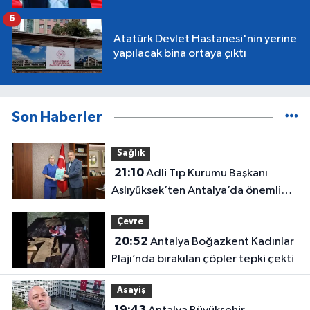
6
Atatürk Devlet Hastanesi'nin yerine
yapılacak bina ortaya çıktı
Son Haberler
Sağlık
21:10
Adli Tıp Kurumu Başkanı
Aslıyüksek’ten Antalya’da önemli
ziyaret
Çevre
20:52
Antalya Boğazkent Kadınlar
Plajı’nda bırakılan çöpler tepki çekti
Asayiş
19:43