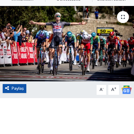
Eğitim
Sağlık
Magazin
Turizm
Çevre
Kültür ve Sanat
Paylaş
-
+
A
A
Sivil Toplum
Tarım
Bilim ve Teknoloji