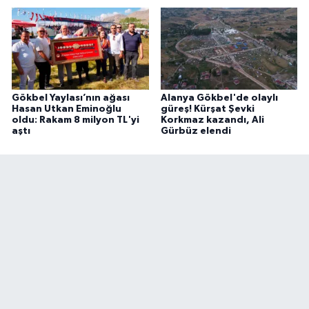
Gökbel Yaylası’nın ağası
Alanya Gökbel'de olaylı
Hasan Utkan Eminoğlu
güreş! Kürşat Şevki
oldu: Rakam 8 milyon TL'yi
Korkmaz kazandı, Ali
aştı
Gürbüz elendi