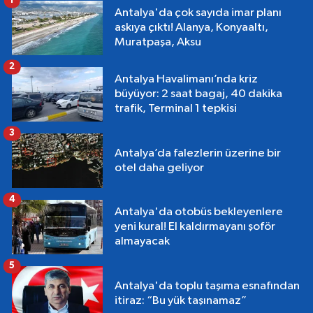
1
Antalya'da çok sayıda imar planı
askıya çıktı! Alanya, Konyaaltı,
Muratpaşa, Aksu
2
Antalya Havalimanı’nda kriz
büyüyor: 2 saat bagaj, 40 dakika
trafik, Terminal 1 tepkisi
3
Antalya’da falezlerin üzerine bir
otel daha geliyor
4
Antalya'da otobüs bekleyenlere
yeni kural! El kaldırmayanı şoför
almayacak
5
Antalya'da toplu taşıma esnafından
itiraz: “Bu yük taşınamaz”