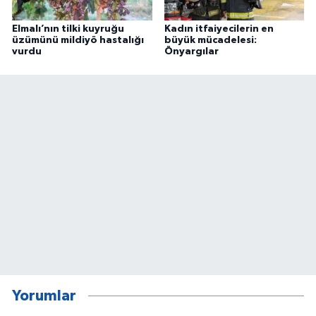
Elmalı’nın tilki kuyruğu
Kadın itfaiyecilerin en
üzümünü mildiyö hastalığı
büyük mücadelesi:
vurdu
Önyargılar
Yorumlar