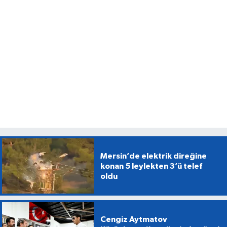
Mersin’de elektrik direğine
konan 5 leylekten 3’ü telef
oldu
Cengiz Aytmatov