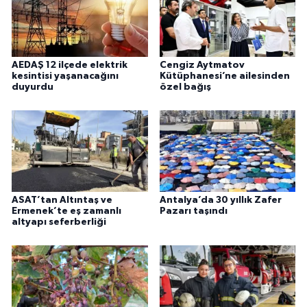
AEDAŞ 12 ilçede elektrik
Cengiz Aytmatov
kesintisi yaşanacağını
Kütüphanesi’ne ailesinden
duyurdu
özel bağış
ASAT’tan Altıntaş ve
Antalya’da 30 yıllık Zafer
Ermenek’te eş zamanlı
Pazarı taşındı
altyapı seferberliği