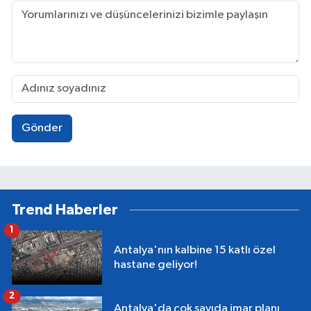
Gönder
Trend Haberler
1
Antalya'nın kalbine 15 katlı özel
hastane geliyor!
2
Antalya'da çok sayıda imar planı