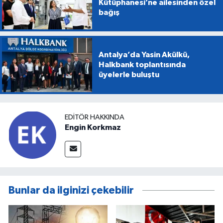
Kütüphanesi’ne ailesinden özel
bağış
Antalya’da Yasin Akülkü,
Halkbank toplantısında
üyelerle buluştu
EDITÖR HAKKINDA
Engin Korkmaz
Bunlar da ilginizi çekebilir