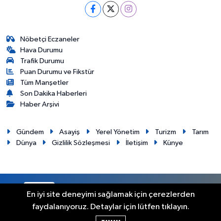
Nöbetçi Eczaneler
Hava Durumu
Trafik Durumu
Puan Durumu ve Fikstür
Tüm Manşetler
Son Dakika Haberleri
Haber Arşivi
Gündem
Asayiş
Yerel Yönetim
Turizm
Tarım
Dünya
Gizlilik Sözleşmesi
İletişim
Künye
RSS
Copyright © 2012. Her hakkı saklıdır.
En iyi site deneyimi sağlamak için çerezlerden
faydalanıyoruz. Detaylar için lütfen tıklayın.
Haber Yazılımı:
TE Bilişim