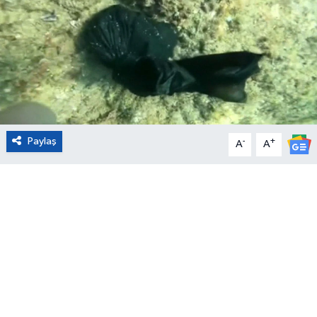
Eğitim
Sağlık
Magazin
Turizm
Paylaş
-
+
A
A
Çevre
Kültür ve Sanat
Sivil Toplum
Tarım
Bilim ve Teknoloji