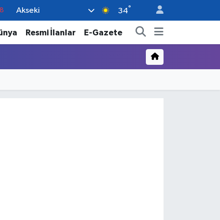
°
Akseki
18
34
8
ünya
Resmi İlanlar
E-Gazete
2
8
3
4