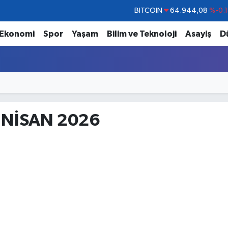
BITCOIN
64.944,08
%-0.
DOLAR
47,7436
%0.1
Ekonomi
Spor
Yaşam
Bilim ve Teknoloji
Asayiş
D
EURO
55,2510
%0.3
STERLİN
64,4811
%0.3
GRAM ALTIN
6660.55
%0.0
BİST100
13.779
%-1
 NİSAN 2026