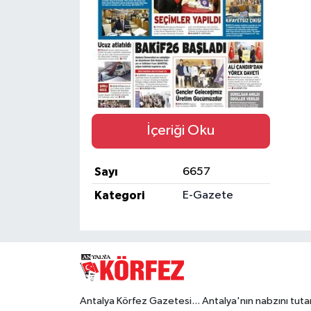
Eğitim
Sağlık
Magazin
İçeriği Oku
Turizm
Çevre
Sayı
6657
Kategori
E-Gazete
Kültür ve Sanat
Sivil Toplum
Tarım
Antalya Körfez Gazetesi... Antalya'nın nabzını tuta
Bilim ve Teknoloji