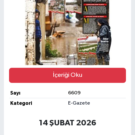
Eğitim
Sağlık
Magazin
Turizm
Çevre
İçeriği Oku
Kültür ve Sanat
Sayı
6609
Sivil Toplum
Kategori
E-Gazete
Tarım
14 ŞUBAT 2026
Bilim ve Teknoloji