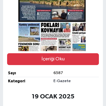
Eğitim
Sağlık
Magazin
Turizm
Çevre
İçeriği Oku
Kültür ve Sanat
Sayı
6587
Sivil Toplum
Kategori
E-Gazete
Tarım
19 OCAK 2025
Bilim ve Teknoloji