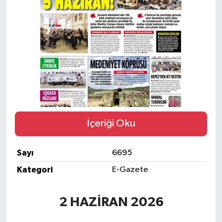
Eğitim
Sağlık
Magazin
Turizm
Çevre
İçeriği Oku
Kültür ve Sanat
Sayı
6695
Sivil Toplum
Kategori
E-Gazete
Tarım
2 HAZİRAN 2026
Bilim ve Teknoloji