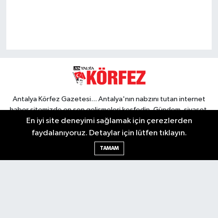
Antalya Körfez Gazetesi... Antalya'nın nabzını tutan internet
haber sitemizde en son gelişmeleri keşfedin. Gündem, siyaset,
En iyi site deneyimi sağlamak için çerezlerden
ekonomi, tarım, yerel spor, kültür, etkinlikler ve daha fazlasından
haberdar olun. Hemen tıklayın ve Antalya'nın nabzını elinizde
faydalanıyoruz. Detaylar için lütfen tıklayın.
tutun.
TAMAM
Nöbetçi Eczaneler
Hava Durumu
Trafik Durumu