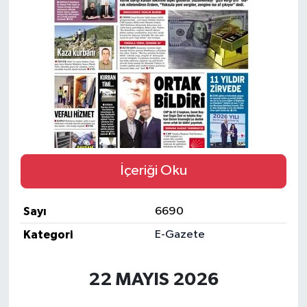
Eğitim
Sağlık
Magazin
Turizm
Çevre
İçeriği Oku
Kültür ve Sanat
Sayı
6690
Sivil Toplum
Kategori
E-Gazete
Tarım
22 MAYIS 2026
Bilim ve Teknoloji